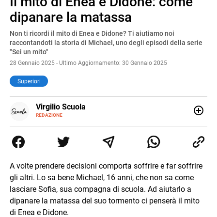
Il mito di Enea e Didone: come
Pause
Unmute
dipanare la matassa
Non ti ricordi il mito di Enea e Didone? Ti aiutiamo noi
raccontandoti la storia di Michael, uno degli episodi della serie
"Sei un mito"
28 Gennaio 2025 - Ultimo Aggiornamento: 30 Gennaio 2025
Superiori
E-
Virgilio Scuola
MAIL
INSTAGRAM
REDAZIONE
ALTRI
Virgilio Scuola è un progetto di Italiaonline nato a
SITI
settembre 2023, che ha l’obiettivo di supportare
nell’apprendimento gli studenti di ogni ordine e grado
scolastico: un hub dedicato non solo giovani studenti, ma
anche genitori e insegnanti con più di 1.500 lezioni ed
A volte prendere decisioni comporta soffrire e far soffrire
esercizi online, video di approfondimento e infografiche.
gli altri. Lo sa bene Michael, 16 anni, che non sa come
Ogni lezione è pensata e realizzata da docenti esperti
della propria materia che trattano tutti gli argomenti
lasciare Sofia, sua compagna di scuola. Ad aiutarlo a
affrontati dagli studenti durante il percorso scolastico,
dipanare la matassa del suo tormento ci penserà il mito
anche quelli più ostici, con un linguaggio semplice e
di Enea e Didone.
immediato e l'ausilio di contenuti multimediali a supporto