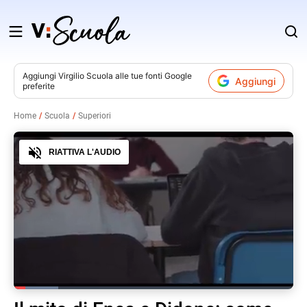
Salta
al
contenuto
Aggiungi
Virgilio Scuola
alle tue fonti Google
Aggiungi
preferite
v
Home
Scuola
Superiori
i
Audio
RIATTIVA L'AUDIO
Loaded
:
16.02%