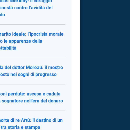
olas Nickleby: il coraggio
’onestà contro l’avidità del
do
arito ideale: l’ipocrisia morale
ro le apparenze della
ttabilità
ola del dottor Moreau: il mostro
osto nei sogni di progresso
sioni perdute: ascesa e caduta
n sognatore nell’era del denaro
orte di re Artù: il destino di un
 tra storia e stampa