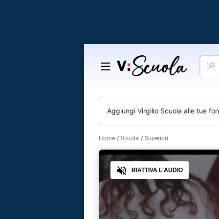
Cosa
Salta
vuoi
al
impar
contenuto
Aggiungi
Virgilio Scuola
alle tue fon
Home
Scuola
Superiori
Audio
RIATTIVA L'AUDIO