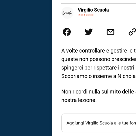
E-
Virgilio Scuola
a
MAIL
INSTAGRAM
REDAZIONE
ALTRI
Virgilio Scuola è un progetto di
correnze
SITI
supportare nell’apprendimento g
dedicato non solo giovani stude
ed esercizi online, video di ap
realizzata da docenti esperti de
affrontati dagli studenti durante
A volte controllare e gestire l
linguaggio semplice e immediato 
queste non possono prescinder
spiegazione testuale.
spingerci per rispettare i nostri 
Scopriamolo insieme a Nicholas,
Non ricordi nulla sul
mito delle
nostra lezione.
Aggiungi
Virgilio Scuola
alle tue fon