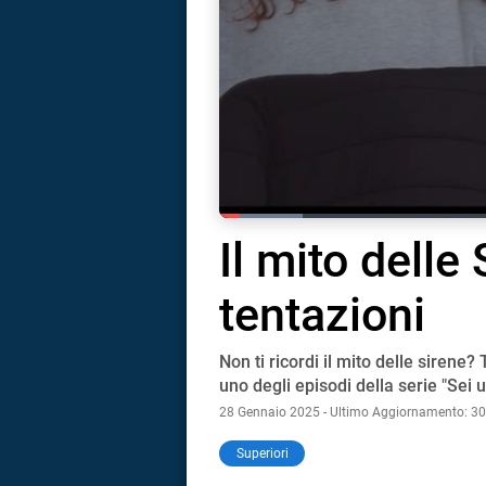
Loaded
:
12.63%
Current Time
0:17
Duration
9:09
Il mito delle 
Pause
Unmute
Full
tentazioni
Non ti ricordi il mito delle sirene?
uno degli episodi della serie "Sei 
28 Gennaio 2025 - Ultimo Aggiornamento: 3
i
Superiori
tografico