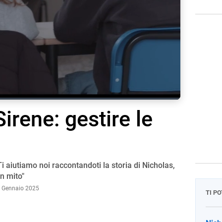
Sirene: gestire le
screen
 Ti aiutiamo noi raccontandoti la storia di Nicholas,
un mito"
0 Gennaio 2025
TI P