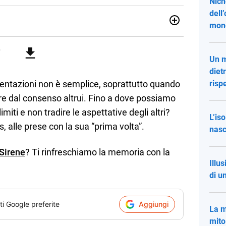
Nich
dell
mon
 Italiaonline nato a settembre 2023, che ha l’obiettivo di
li studenti di ogni ordine e grado scolastico: un hub
nti, ma anche genitori e insegnanti con più di 1.500 lezioni
Un m
profondimento e infografiche. Ogni lezione è pensata e
diet
lla propria materia che trattano tutti gli argomenti
 il percorso scolastico, anche quelli più ostici, con un
e tentazioni non è semplice, soprattutto quando
rispe
e l'ausilio di contenuti multimediali a supporto della
e dal consenso altrui. Fino a dove possiamo
limiti e non tradire le aspettative degli altri?
L’is
 alle prese con la sua “prima volta”.
nasc
 Sirene
? Ti rinfreschiamo la memoria con la
Illu
di u
ti Google preferite
Aggiungi
La m
mito