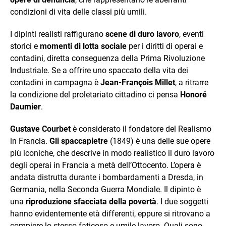
condizioni di vita delle classi più umili.
I dipinti realisti raffigurano
scene di duro lavoro
, eventi
storici e
momenti di lotta sociale
per i diritti di operai e
contadini, diretta conseguenza della Prima Rivoluzione
Industriale. Se a offrire uno spaccato della vita dei
contadini in campagna è
Jean-François Millet
, a ritrarre
la condizione del proletariato cittadino ci pensa
Honoré
Daumier
.
Gustave Courbet
è considerato il fondatore del Realismo
in Francia.
Gli spaccapietre
(1849) è una delle sue opere
più iconiche, che descrive in modo realistico il duro lavoro
degli operai in Francia a metà dell’Ottocento. L’opera è
andata distrutta durante i bombardamenti a Dresda, in
Germania, nella Seconda Guerra Mondiale. Il dipinto è
una
riproduzione sfacciata della povertà
. I due soggetti
hanno evidentemente età differenti, eppure si ritrovano a
compiere lo stesso faticoso e umile lavoro. Quali sono