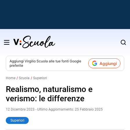
Salta
al
contenuto
Aggiungi
Virgilio Scuola
alle tue fonti Google
Aggiungi
preferite
v
Home
Scuola
Superiori
i
Realismo, naturalismo e
verismo: le differenze
12 Dicembre 2023 - Ultimo Aggiornamento: 25 Febbraio 2025
Superiori