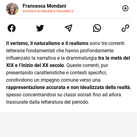
LINKEDIN
Francesca Mondani
INSTAGRAM
DOCENTE DI INGLESE E ITALIANO L2
Specializzata in pedagogia e didattica dell’italiano e
dell’inglese, insegno ad adolescenti e adulti nella scuola
secondaria di secondo grado. Mi occupo inoltre di
traduzioni, SEO Onsite e contenuti per il web. Amo i saggi
storici, la cucina e la mia Honda CBF500. Non ho il dono
Il verismo, il naturalismo e il realismo
sono tre correnti
della sintesi.
letterarie fondamentali che hanno profondamente
influenzato la narrativa e la drammaturgia
tra la metà del
XIX e l’inizio del XX secolo
. Queste correnti, pur
presentando caratteristiche e contesti specifici,
condividono un impegno comune verso una
rappresentazione accurata e non idealizzata della realtà
,
spesso concentrandosi su classi sociali fino ad allora
trascurate dalla letteratura del periodo.