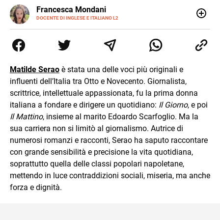
LINKEDIN
Francesca Mondani
INSTAGRAM
DOCENTE DI INGLESE E ITALIANO L2
Specializzata in pedagogia e didattica dell’italiano e
dell’inglese, insegno ad adolescenti e adulti nella scuola
secondaria di secondo grado. Mi occupo inoltre di
traduzioni, SEO Onsite e contenuti per il web. Amo i saggi
storici, la cucina e la mia Honda CBF500. Non ho il dono
Matilde Serao
è stata una delle voci più originali e
della sintesi.
influenti dell’Italia tra Otto e Novecento. Giornalista,
scrittrice, intellettuale appassionata, fu la prima donna
italiana a fondare e dirigere un quotidiano:
Il Giorno
, e poi
Il Mattino
, insieme al marito Edoardo Scarfoglio. Ma la
sua carriera non si limitò al giornalismo. Autrice di
numerosi romanzi e racconti, Serao ha saputo raccontare
con grande sensibilità e precisione la vita quotidiana,
soprattutto quella delle classi popolari napoletane,
mettendo in luce contraddizioni sociali, miseria, ma anche
forza e dignità.