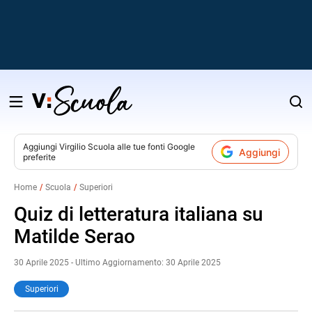
Salta
al
contenuto
Aggiungi
Virgilio Scuola
alle tue fonti Google
Aggiungi
preferite
v
Home
Scuola
Superiori
i
Quiz di letteratura italiana su
Matilde Serao
30 Aprile 2025 - Ultimo Aggiornamento: 30 Aprile 2025
Superiori