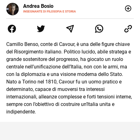
E-
Andrea Bosio
MAIL
INSEGNANTE DI FILOSOFIA E STORIA
Nato a Genova, è cresciuto a Savona. Si è laureato in
Scienze storiche presso l’Università di Genova,
occupandosi di storia della comunicazione scientifica e di
storia della Chiesa. È dottorando presso la Facoltà
valdese di teologia. Per Effatà editrice, ha pubblicato il
Camillo Benso, conte di Cavour, è una delle figure chiave
volume Giovani Minzoni terra incognita.
del Risorgimento italiano. Politico lucido, abile stratega e
grande sostenitore del progresso, ha giocato un ruolo
centrale nell’unificazione dell’Italia, non con le armi, ma
con la diplomazia e una visione moderna dello Stato.
Nato a Torino nel 1810, Cavour fu un uomo pratico e
determinato, capace di muoversi tra interessi
internazionali, alleanze complesse e forti tensioni interne,
sempre con l’obiettivo di costruire un’Italia unita e
indipendente.