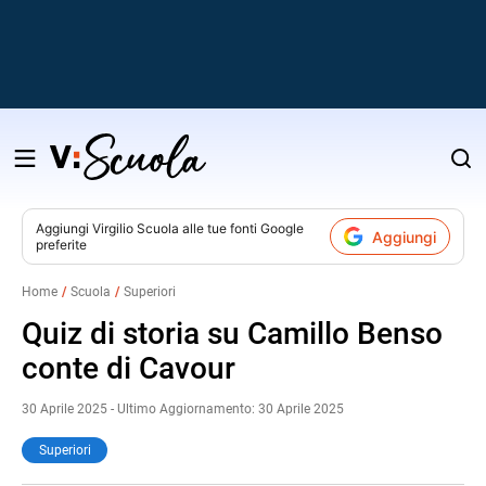
Salta
al
contenuto
Aggiungi
Virgilio Scuola
alle tue fonti Google
Aggiungi
preferite
v
Home
Scuola
Superiori
i
Quiz di storia su Camillo Benso
conte di Cavour
30 Aprile 2025 - Ultimo Aggiornamento: 30 Aprile 2025
Superiori