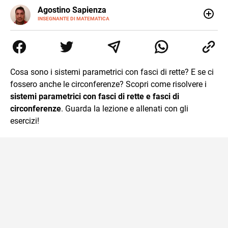
E-
Agostino Sapienza
MAIL
LINKEDIN
INSEGNANTE DI MATEMATICA
Sono nato a Reggio Calabria il 07/10/85. Mi sono
diplomato nel 2005 all'Istituto Magistrale Statale
Tommaso Gulli. Ho conseguito la laurea triennale in
Relazioni Internazionali a Messina e in Economia
Internazionale a Padova. Dopo un pò di anni negli studi
Cosa sono i sistemi parametrici con fasci di rette? E se ci
commercialisti sono stato chiamato per una supplenza
fossero anche le circonferenze? Scopri come risolvere i
covid nella classe di insegnamento A47. Ho poi
conseguito l'abilitazione a Trieste nel sostegno e sono
sistemi parametrici con fasci di rette e fasci di
entrato di ruolo nel 2023
circonferenze
. Guarda la lezione e allenati con gli
esercizi!