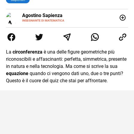
E-
Agostino Sapienza
MAIL
LINKEDIN
INSEGNANTE DI MATEMATICA
Sono nato a Reggio Calabria il 07/10/85. Mi sono
diplomato nel 2005 all'Istituto Magistrale Statale
Tommaso Gulli. Ho conseguito la laurea triennale in
Relazioni Internazionali a Messina e in Economia
Internazionale a Padova. Dopo un pò di anni negli studi
La
circonferenza
è una delle figure geometriche più
commercialisti sono stato chiamato per una supplenza
riconoscibili e affascinanti: perfetta, simmetrica, presente
covid nella classe di insegnamento A47. Ho poi
conseguito l'abilitazione a Trieste nel sostegno e sono
in natura e nella tecnologia. Ma come si scrive la sua
entrato di ruolo nel 2023
equazione
quando ci vengono dati uno, due o tre punti?
Questo è il cuore del quiz che stai per affrontare.