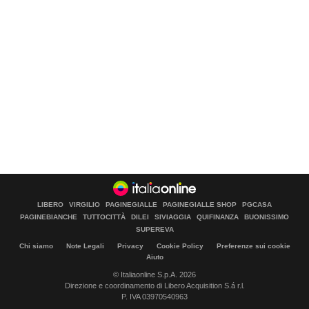
LIBERO
VIRGILIO
PAGINEGIALLE
PAGINEGIALLE SHOP
PGCASA
PAGINEBIANCHE
TUTTOCITTÀ
DILEI
SIVIAGGIA
QUIFINANZA
BUONISSIMO
SUPEREVA
Chi siamo
Note Legali
Privacy
Cookie Policy
Preferenze sui cookie
Aiuto
© Italiaonline S.p.A. 2026
Direzione e coordinamento di Libero Acquisition S.á r.l.
P. IVA 03970540963