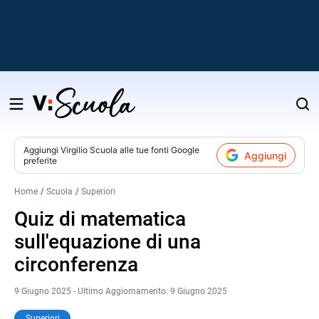
Salta
al
contenuto
Aggiungi
Virgilio Scuola
alle tue fonti Google
Aggiungi
preferite
v
Home
Scuola
Superiori
i
Quiz di matematica
sull'equazione di una
circonferenza
9 Giugno 2025 - Ultimo Aggiornamento: 9 Giugno 2025
Superiori