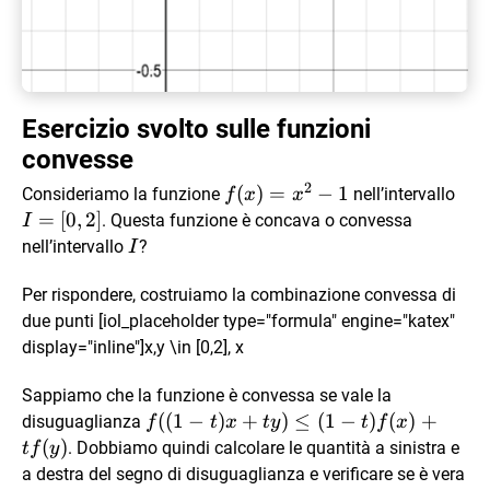
Esercizio svolto sulle funzioni
convesse
2
f(x)=x^2-
(
)
=
−
1
I=
Consideriamo la funzione
nell’intervallo
f
x
x
1
[0,2
=
[
0
,
2
]
. Questa funzione è concava o convessa
I
I
nell’intervallo
?
I
Per rispondere, costruiamo la combinazione convessa di
due punti [iol_placeholder type="formula" engine="katex"
display="inline"]x,y \in [0,2], x
Sappiamo che la funzione è convessa se vale la
f((1-
((
1
−
)
+
)
≤
(
1
−
)
(
)
+
disuguaglianza
f
t
x
t
y
t
f
x
t)x+ty)\le
(
)
. Dobbiamo quindi calcolare le quantità a sinistra e
t
f
y
(1-
a destra del segno di disuguaglianza e verificare se è vera