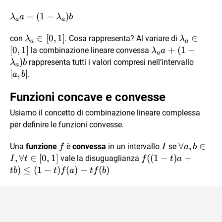
\lambda_{a}a+
+
(
1
−
)
λ
a
λ
b
a
a
(1-
\lambda_{a}
∈
[
0
,
1
]
\lambda_
∈
\lambda_{a})b
con
. Cosa rappresenta? Al variare di
λ
λ
a
a
\in [0,1]
\in [0,1]
[
0
,
1
]
\lambda_{a}a+
+
(
1
−
la combinazione lineare convessa
λ
a
a
(1-
)
[a,b]
rappresenta tutti i valori compresi nell’intervallo
λ
b
a
\lambda_{a})b
[
,
]
.
a
b
Funzioni concave e convesse
Usiamo il concetto di combinazione lineare complessa
per definire le funzioni convesse.
f
I
\forall
∀
,
∈
Una
funzione
è
convessa
in un intervallo
se
f
I
a
b
a,b
,
∀
∈
[
0
,
1
]
f((1-
((
1
−
)
+
vale la disuguaglianza
I
t
f
t
a
\in I,
t)a+tb)\le
)
≤
(
1
−
)
(
)
+
(
)
t
b
t
f
a
t
f
b
\forall
(1-
t \in
t)f(a)+tf(b)
[0,1]