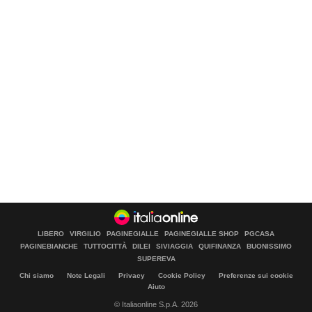
LIBERO
VIRGILIO
PAGINEGIALLE
PAGINEGIALLE SHOP
PGCASA
PAGINEBIANCHE
TUTTOCITTÀ
DILEI
SIVIAGGIA
QUIFINANZA
BUONISSIMO
SUPEREVA
Chi siamo
Note Legali
Privacy
Cookie Policy
Preferenze sui cookie
Aiuto
© Italiaonline S.p.A. 2026