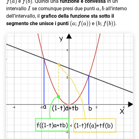
(
)
f(b)
(
)
e
. Quindi una
funzione è convessa
in un
f
a
f
b
I
a,b
,
intervallo
se comunque presi due punti
all’interno
I
a
b
dell’intervallo, il
grafico della funzione sta sotto il
(a;f(a))
(
;
(
))
(b;f(b))
(
;
(
))
segmento che unisce i punti
e
.
a
f
a
b
f
b