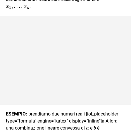
,
…
,
.
x
x
1
n
ESEMPIO:
prendiamo due numeri reali [iol_placeholder
type="formula" engine="katex" display="inline"]a Allora
a
b
una combinazione lineare convessa di
e
è
a
b