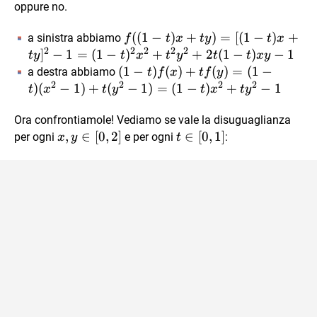
t)f(x)+tf(y)
oppure no.
f((1-t)x+ty)=[(1-
((
1
−
)
+
)
=
[(
1
−
)
+
a sinistra abbiamo
f
t
x
t
y
t
x
2
2
2
2
2
t)x+ty]^2-1=(1-
]
−
1
=
(
1
−
)
+
+
2
(
1
−
)
−
1
t
y
t
x
t
y
t
t
x
y
t)^2x^2+t^2y^2+2t(1-
(1-
(
1
−
)
(
)
+
(
)
=
(
1
−
a destra abbiamo
t
f
x
t
f
y
t)xy-1
2
2
2
2
t)f(x)+tf(y)=
)
(
−
1
)
+
(
−
1
)
=
(
1
−
)
+
−
1
t
x
t
y
t
x
t
y
(1-t)(x^2-
1)+t(y^2-
Ora confrontiamole! Vediamo se vale la disuguaglianza
x,y
,
∈
[
0
,
2
]
1)=(1-
t
∈
[
0
,
1
]
per ogni
e per ogni
:
x
y
t
\in
t)x^2+ty^2-
\in
[0,2]
1
[0,1]