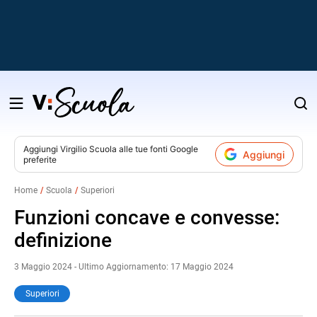
Salta
al
contenuto
Aggiungi
Virgilio Scuola
alle tue fonti Google
Aggiungi
preferite
v
Home
Scuola
Superiori
i
Funzioni concave e convesse:
definizione
3 Maggio 2024 - Ultimo Aggiornamento: 17 Maggio 2024
Superiori