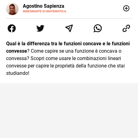
E-
Agostino Sapienza
MAIL
LINKEDIN
INSEGNANTE DI MATEMATICA
Sono nato a Reggio Calabria il 07/10/85. Mi sono
diplomato nel 2005 all'Istituto Magistrale Statale
Tommaso Gulli. Ho conseguito la laurea triennale in
Relazioni Internazionali a Messina e in Economia
Internazionale a Padova. Dopo un pò di anni negli studi
Qual è la differenza tra le funzioni concave e le funzioni
commercialisti sono stato chiamato per una supplenza
convesse
? Come capire se una funzione è concava o
covid nella classe di insegnamento A47. Ho poi
conseguito l'abilitazione a Trieste nel sostegno e sono
convessa? Scopri come usare le combinazioni lineari
entrato di ruolo nel 2023
convesse per capire le proprietà della funzione che stai
studiando!