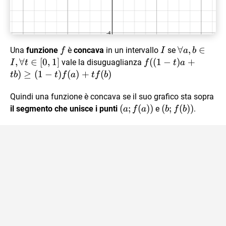
f
I
\forall
∀
,
∈
Una
funzione
è
concava
in un intervallo
se
f
I
a
b
a,b
,
∀
∈
[
0
,
1
]
f((1-
((
1
−
)
+
vale la disuguaglianza
I
t
f
t
a
\in I,
t)a+tb)\ge
)
≥
(
1
−
)
(
)
+
(
)
t
b
t
f
a
t
f
b
\forall
(1-
t \in
t)f(a)+tf(b)
Quindi una funzione è concava se il suo grafico sta sopra
[0,1]
(a;f(a))
(
;
(
))
(b;f(b))
(
;
(
))
il segmento che unisce i punti
e
.
a
f
a
b
f
b