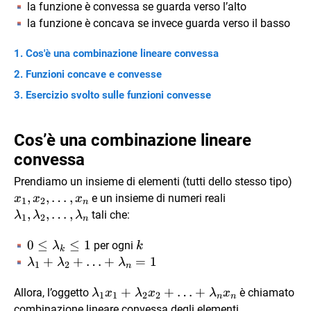
la funzione è convessa se guarda verso l’alto
la funzione è concava se invece guarda verso il basso
Cos'è una combinazione lineare convessa
Funzioni concave e convesse
Esercizio svolto sulle funzioni convesse
Cos’è una combinazione lineare
convessa
x_{
Prendiamo un insieme di elementi (tutti dello stesso tipo)
,
,
…
,
\lambda_{1},
e un insieme di numeri reali
x
x
x
1
2
n
,
,
…
,
tali che:
λ
λ
λ
1
2
n
0\le
0
≤
≤
1
k
per ogni
λ
k
k
\lambda_{k}
\lambda_{1}+\lambda_{2}+\ldots+\lambda_
+
+
…
+
=
1
λ
λ
λ
1
2
n
\le 1
\lambda_{1}x_{1}+\lambda_{2}x_
+
+
…
+
Allora, l’oggetto
è chiamato
λ
x
λ
x
λ
x
1
1
2
2
n
n
x_{1},\ldot
combinazione lineare convessa degli elementi