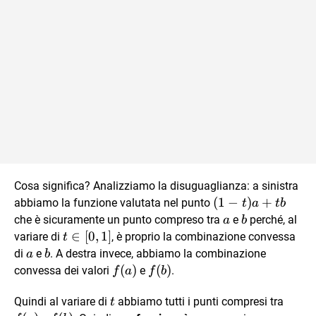
Cosa significa? Analizziamo la disuguaglianza: a sinistra
(1-
(
1
−
)
+
abbiamo la funzione valutata nel punto
t
a
t
b
t)a+tb
a
b
che è sicuramente un punto compreso tra
e
perché, al
a
b
t
∈
[
0
,
1
]
variare di
, è proprio la combinazione convessa
t
\in
a
b
di
e
. A destra invece, abbiamo la combinazione
a
b
[0,1]
f(a)
(
)
f(b)
(
)
convessa dei valori
e
.
f
a
f
b
t
f(a)
Quindi al variare di
abbiamo tutti i punti compresi tra
t