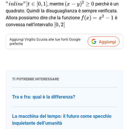
engi
2
"
"
]
∈
[
0
,
1
]
(x-
(
−
)
≥
0
, mentre
perché è un
in
l
in
e
t
x
y
displ
y)^2
quadrato. Quindi la disuguaglianza è sempre verificata.
\in [0
2
\ge
f(x)=x^2-
(
)
=
−
1
Allora possiamo dire che la funzione
è
f
x
x
0
1
[0,2]
[
0
,
2
]
convessa nell’intervallo
Aggiungi
Virgilio Scuola
alle tue fonti Google
Aggiungi
preferite
TI POTREBBE INTERESSARE
Tra e fra: qual è la differenza?
La macchina del tempo: il futuro come specchio
inquietante dell’umanità