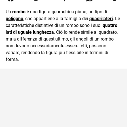
Relazioni Internazionali a Messina e in Economia
Internazionale a Padova. Dopo un pò di anni negli studi
Un
rombo
è una figura geometrica piana, un tipo di
commercialisti sono stato chiamato per una supplenza
poligono
, che appartiene alla famiglia dei
quadrilateri
. Le
covid nella classe di insegnamento A47. Ho poi
conseguito l'abilitazione a Trieste nel sostegno e sono
caratteristiche distintive di un rombo sono i suoi
quattro
entrato di ruolo nel 2023
lati di uguale lunghezza
. Ciò lo rende simile al quadrato,
ma a differenza di quest’ultimo, gli angoli di un rombo
non devono necessariamente essere retti; possono
variare, rendendo la figura più flessibile in termini di
forma.