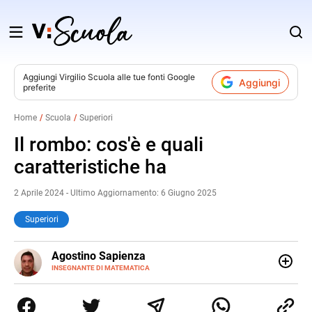
Salta
al
contenuto
Aggiungi
Virgilio Scuola
alle tue fonti Google
Aggiungi
preferite
v
Home
Scuola
Superiori
i
Il rombo: cos'è e quali
caratteristiche ha
2 Aprile 2024 - Ultimo Aggiornamento: 6 Giugno 2025
Superiori
E-
Agostino Sapienza
MAIL
LINKEDIN
INSEGNANTE DI MATEMATICA
Sono nato a Reggio Calabria il 07/10/85. Mi sono
diplomato nel 2005 all'Istituto Magistrale Statale
Tommaso Gulli. Ho conseguito la laurea triennale in