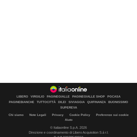
LIBERO
VIRGILIO
PAGINEGIALLE
PAGINEGIALLE SHOP
PGCASA
PAGINEBIANCHE
TUTTOCITTÀ
DILEI
SIVIAGGIA
QUIFINANZA
BUONISSIMO
SUPEREVA
Chi siamo
Note Legali
Privacy
Cookie Policy
Preferenze sui cookie
Aiuto
© Italiaonline S.p.A. 2026
Direzione e coordinamento di Libero Acquisition S.á r.l.