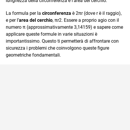
lunghezza della circonferenza e l’area del cerchio.
La formula per la
circonferenza
è
2
π
r
(dove
r
è il raggio),
e per l’
area del cerchio
,
π
r
2
. Essere a proprio agio con il
numero
π
(approssimativamente 3,14159) e sapere come
applicare queste formule in varie situazioni è
importantissimo. Questo ti permetterà di affrontare con
sicurezza i problemi che coinvolgono queste figure
geometriche fondamentali.