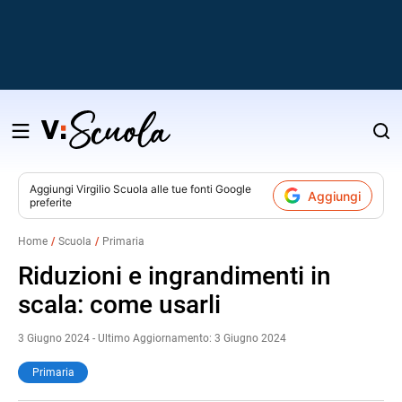
Salta
al
contenuto
Aggiungi
Virgilio Scuola
alle tue fonti Google
Aggiungi
preferite
v
Home
Scuola
Primaria
i
Riduzioni e ingrandimenti in
scala: come usarli
3 Giugno 2024 - Ultimo Aggiornamento: 3 Giugno 2024
Primaria