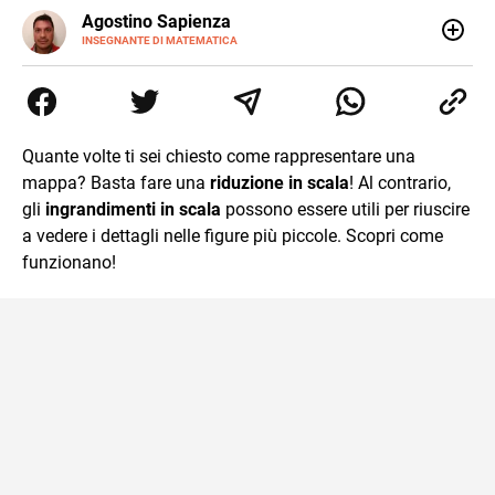
E-
Agostino Sapienza
MAIL
LINKEDIN
INSEGNANTE DI MATEMATICA
Sono nato a Reggio Calabria il 07/10/85. Mi sono
diplomato nel 2005 all'Istituto Magistrale Statale
Tommaso Gulli. Ho conseguito la laurea triennale in
Relazioni Internazionali a Messina e in Economia
Internazionale a Padova. Dopo un pò di anni negli studi
Quante volte ti sei chiesto come rappresentare una
commercialisti sono stato chiamato per una supplenza
mappa? Basta fare una
riduzione in scala
! Al contrario,
covid nella classe di insegnamento A47. Ho poi
conseguito l'abilitazione a Trieste nel sostegno e sono
gli
ingrandimenti in scala
possono essere utili per riuscire
entrato di ruolo nel 2023
a vedere i dettagli nelle figure più piccole. Scopri come
funzionano!