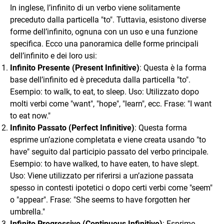
In inglese, l’infinito di un verbo viene solitamente
preceduto dalla particella "to". Tuttavia, esistono diverse
forme dell’infinito, ognuna con un uso e una funzione
specifica. Ecco una panoramica delle forme principali
dell’infinito e dei loro usi:
Infinito Presente (Present Infinitive)
: Questa è la forma
base dell’infinito ed è preceduta dalla particella "to".
Esempio: to walk, to eat, to sleep. Uso: Utilizzato dopo
molti verbi come "want", "hope", "learn", ecc. Frase: "I want
to eat now."
Infinito Passato (Perfect Infinitive)
: Questa forma
esprime un’azione completata e viene creata usando "to
have" seguito dal participio passato del verbo principale.
Esempio: to have walked, to have eaten, to have slept.
Uso: Viene utilizzato per riferirsi a un’azione passata
spesso in contesti ipotetici o dopo certi verbi come "seem"
o "appear". Frase: "She seems to have forgotten her
umbrella."
Infinito Progressivo (Continuous Infinitive)
: Esprime