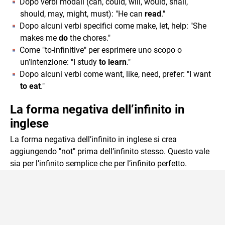
Dopo verbi modali (can, could, will, would, shall,
should, may, might, must): "He can
read
."
Dopo alcuni verbi specifici come make, let, help: "She
makes me
do
the chores."
Come "to-infinitive" per esprimere uno scopo o
un’intenzione: "I study
to learn
."
Dopo alcuni verbi come want, like, need, prefer: "I want
to eat
."
La forma negativa dell’infinito in
inglese
La forma negativa dell’infinito in inglese si crea
aggiungendo "not" prima dell’infinito stesso. Questo vale
sia per l’infinito semplice che per l’infinito perfetto.