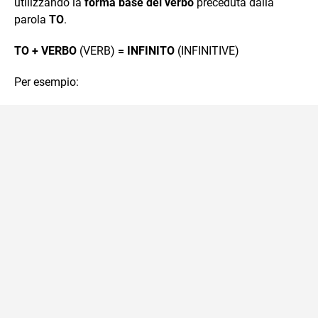
utilizzando la
forma base del verbo
preceduta dalla
parola
TO
.
TO + VERBO
(VERB)
= INFINITO
(INFINITIVE)
Per esempio: