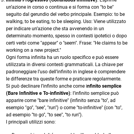
un’azione in corso o continua e si forma con "to be"
seguito dal gerundio del verbo principale. Esempio: to be
walking, to be eating, to be sleeping. Uso: Viene utilizzato
per indicare un’azione che sta avvenendo in un
determinato momento, spesso in contesti ipotetici o dopo
certi verbi come "appear" o "seem". Frase: "He claims to be
working on a new project."
Ogni forma infinita ha un ruolo specifico e può essere
utilizzata in diversi contesti grammaticali. La chiave per
padroneggiare l’uso dell’infinito in inglese è comprendere
le differenze tra queste forme e praticare regolarmente.
Si può declinare l’infinito anche come i
nfinito semplice
(Bare Infinitive e To-infinitive)
: l’infinito semplice può
apparire come "bare infinitive" (infinito senza "to", ad
esempio "go", "see", "run") o come "to-infinitive" (con "to",
ad esempio "to go", "to see", "to run").
I principali utilizzi sono: