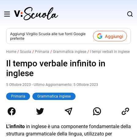
Salta
al
contenuto
Aggiungi
Virgilio Scuola
alle tue fonti Google
Aggiungi
preferite
v
Home
Scuola
Primaria
Grammatica inglese
I tempi verbali in inglese
i
Il tempo verbale infinito in
inglese
5 Ottobre 2023 - Ultimo Aggiornamento: 5 Ottobre 2023
Primaria
Grammatica inglese
L’infinito
in inglese è una componente fondamentale della
struttura grammaticale della lingua, utilizzato per