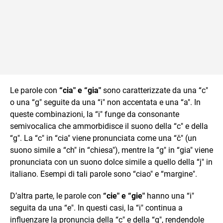
Le parole con
“cia" e “gia"
sono caratterizzate da una “c"
o una “g" seguite da una “i" non accentata e una “a". In
queste combinazioni, la “i" funge da consonante
semivocalica che ammorbidisce il suono della “c" e della
“g". La “c" in “cia" viene pronunciata come una “č" (un
suono simile a “ch" in “chiesa"), mentre la “g" in “gia" viene
pronunciata con un suono dolce simile a quello della “j" in
italiano. Esempi di tali parole sono “ciao" e “margine".
D’altra parte, le parole con
“cie" e “gie"
hanno una “i"
seguita da una “e". In questi casi, la “i" continua a
influenzare la pronuncia della “c" e della “g", rendendole