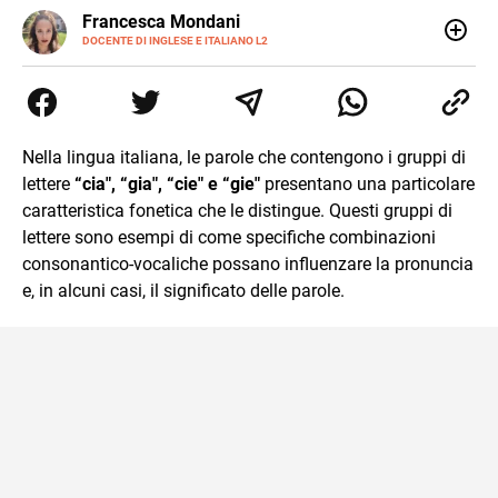
LINKEDIN
Francesca Mondani
INSTAGRAM
DOCENTE DI INGLESE E ITALIANO L2
Specializzata in pedagogia e didattica dell’italiano e
dell’inglese, insegno ad adolescenti e adulti nella scuola
secondaria di secondo grado. Mi occupo inoltre di
traduzioni, SEO Onsite e contenuti per il web. Amo i saggi
storici, la cucina e la mia Honda CBF500. Non ho il dono
Nella lingua italiana, le parole che contengono i gruppi di
della sintesi.
lettere
“cia", “gia", “cie" e “gie"
presentano una particolare
caratteristica fonetica che le distingue. Questi gruppi di
lettere sono esempi di come specifiche combinazioni
consonantico-vocaliche possano influenzare la pronuncia
e, in alcuni casi, il significato delle parole.