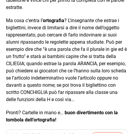
tabellone e vince chi per primo la completa con le parole
estratte.
Ma cosa c’entra l’
ortografia
? L’insegnante che estrae i
bigliettini, invece di limitarsi a dire il nome dell’oggetto
rappresentato, può cercare di farlo indovinare ai suoi
alunni ripassando le regolette appena studiate. Può per
esempio dire che “è una parola che fa il plurale in gie ed è
un frutto" e starà ai bambini capire che si tratta della
CILIEGIA; quando estrae la parola ARANCIA, per esempio,
può chiedere ai giocatori che ce l’hanno sulla loro scheda
se l’articolo indeterminativo vuole l’articolo oppure no
davanti a questo nome; se poi trova il bigliettino con
scritto CONCHIGLIA può far ripassare alla classe una
delle funzioni della H e così via…
Pronti? Cartelle in mano e…
buon divertimento con la
tombola dell’ortografia!