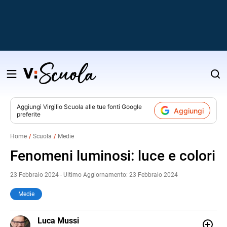
Salta
al
contenuto
Aggiungi
Virgilio Scuola
alle tue fonti Google
Aggiungi
preferite
v
Home
Scuola
Medie
i
Fenomeni luminosi: luce e colori
23 Febbraio 2024 - Ultimo Aggiornamento: 23 Febbraio 2024
Medie
LINKEDIN
Luca Mussi
ALTRI