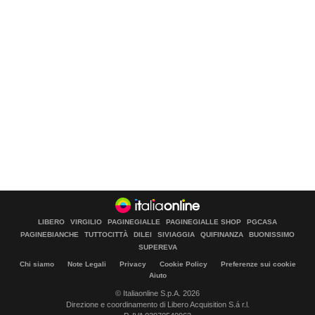
LIBERO
VIRGILIO
PAGINEGIALLE
PAGINEGIALLE SHOP
PGCASA
PAGINEBIANCHE
TUTTOCITTÀ
DILEI
SIVIAGGIA
QUIFINANZA
BUONISSIMO
SUPEREVA
Chi siamo
Note Legali
Privacy
Cookie Policy
Preferenze sui cookie
Aiuto
© Italiaonline S.p.A. 2026
Direzione e coordinamento di Libero Acquisition S.á r.l.