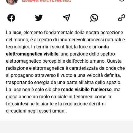
SITI
DOCENTE DI FISICA E MATEMATICA
Insegnante appassionato di fisica e matematica con
laurea in Astrofisica. Fondatore di PerCorsi, centro di
supporto allo studio con sedi a Milano e in Brianza.
Appassionato di cucina, viaggi, e sport come rugby,
basket e calcio. Curioso del futuro e sempre desideroso di
La
luce
, elemento fondamentale della nostra percezione
imparare.
del mondo, è al centro di innumerevoli processi naturali e
tecnologici. In termini scientifici, la luce è un’
onda
elettromagnetica visibile
, una porzione dello spettro
elettromagnetico percepibile dall’occhio umano. Questa
radiazione elettromagnetica è caratterizzata da onde che
si propagano attraverso il vuoto a una velocità definita,
trasportando energia da una parte all’altra dello spazio.
La luce non è solo ciò che
rende visibile l’universo
, ma
gioca anche un ruolo cruciale in fenomeni come la
fotosintesi nelle piante e la regolazione dei ritmi
circadiani negli esseri umani.