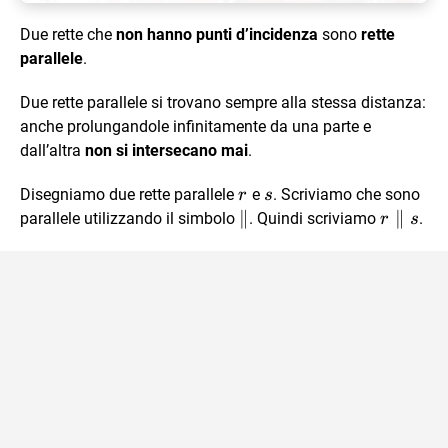
Due rette che
non hanno punti d’incidenza
sono
rette
parallele
.
Due rette parallele si trovano sempre alla stessa distanza:
anche prolungandole infinitamente da una parte e
dall’altra
non si intersecano mai
.
r
s
Disegniamo due rette parallele
e
. Scriviamo che sono
r
s
\parallel
∥
r
∥
parallele utilizzando il simbolo
. Quindi scriviamo
.
r
s
\paralle
s