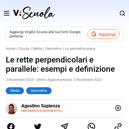
Salta
al
contenuto
Aggiungi
Virgilio Scuola
alle tue fonti Google
Aggiungi
preferite
v
Home
Scuola
Medie
Geometria
La geometria piana
i
Le rette perpendicolari e
parallele: esempi e definizione
2 Novembre 2023 - Ultimo Aggiornamento: 2 Novembre 2023
Medie
Geometria
E-
Agostino Sapienza
MAIL
LINKEDIN
INSEGNANTE DI MATEMATICA
Sono nato a Reggio Calabria il 07/10/85. Mi sono
diplomato nel 2005 all'Istituto Magistrale Statale
Tommaso Gulli. Ho conseguito la laurea triennale in