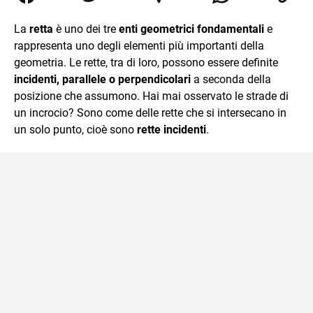
Relazioni Internazionali a Messina e in Economia
Internazionale a Padova. Dopo un pò di anni negli studi
La
retta
è uno dei tre
enti geometrici fondamentali
e
commercialisti sono stato chiamato per una supplenza
rappresenta uno degli elementi più importanti della
covid nella classe di insegnamento A47. Ho poi
conseguito l'abilitazione a Trieste nel sostegno e sono
geometria. Le rette, tra di loro, possono essere definite
entrato di ruolo nel 2023
incidenti, parallele o perpendicolari
a seconda della
posizione che assumono. Hai mai osservato le strade di
un incrocio? Sono come delle rette che si intersecano in
un solo punto, cioè sono
rette incidenti
.