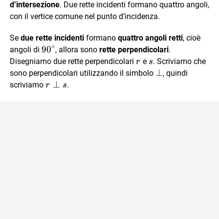
d’intersezione
. Due rette incidenti formano quattro angoli,
con il vertice comune nel punto d’incidenza.
Se
due rette incidenti
formano
quattro angoli retti
, cioè
∘
90^\circ
9
0
angoli di
, allora sono
rette perpendicolari
.
r
s
Disegniamo due rette perpendicolari
e
. Scriviamo che
r
s
\perp
⊥
sono perpendicolari utilizzando il simbolo
, quindi
r
⊥
scriviamo
.
r
s
\perp
s