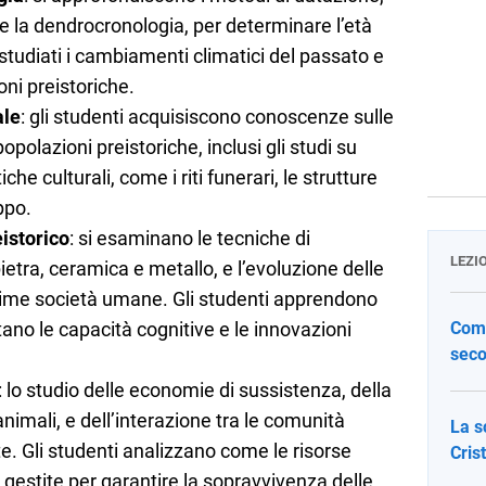
e la dendrocronologia, per determinare l’età
 studiati i cambiamenti climatici del passato e
oni preistoriche.
ale
: gli studenti acquisiscono conoscenze sulle
popolazioni preistoriche, inclusi gli studi su
iche culturali, come i riti funerari, le strutture
ppo.
istorico
: si esaminano le tecniche di
LEZI
pietra, ceramica e metallo, e l’evoluzione delle
prime società umane. Gli studenti apprendono
ano le capacità cognitive e le innovazioni
Come
seco
: lo studio delle economie di sussistenza, della
nimali, e dell’interazione tra le comunità
La s
te. Gli studenti analizzano come le risorse
Cris
 gestite per garantire la sopravvivenza delle