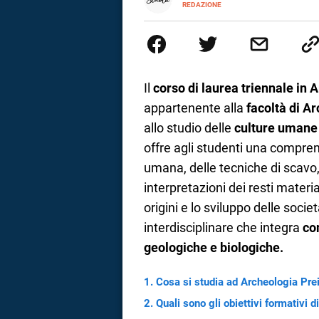
INSTAGRAM
REDAZIONE
ALTRI
Virgilio Scuola è un progetto di
SITI
a
supportare nell’apprendimento g
dedicato non solo giovani stude
correnze
ed esercizi online, video di ap
realizzata da docenti esperti de
affrontati dagli studenti durante
Il
corso di laurea triennale in 
linguaggio semplice e immediato 
appartenente alla
facoltà di A
spiegazione testuale.
allo studio delle
culture umane 
offre agli studenti una comprens
umana, delle tecniche di scavo,
interpretazioni dei resti materi
origini e lo sviluppo delle soc
interdisciplinare che integra
co
geologiche e biologiche.
Cosa si studia ad Archeologia Prei
Quali sono gli obiettivi formativi 