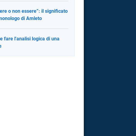
ere o non essere”: il significato
monologo di Amleto
 fare l'analisi logica di una
e