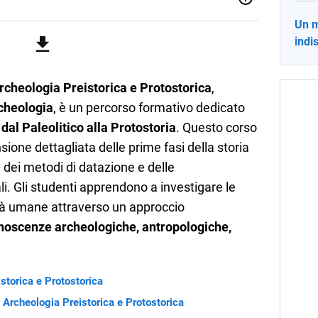
 Italiaonline nato a settembre 2023, che ha l’obiettivo di
Un m
li studenti di ogni ordine e grado scolastico: un hub
indi
nti, ma anche genitori e insegnanti con più di 1.500 lezioni
profondimento e infografiche. Ogni lezione è pensata e
lla propria materia che trattano tutti gli argomenti
 il percorso scolastico, anche quelli più ostici, con un
Archeologia Preistorica e Protostorica
,
e l'ausilio di contenuti multimediali a supporto della
rcheologia
, è un percorso formativo dedicato
dal Paleolitico alla Protostoria
. Questo corso
ione dettagliata delle prime fasi della storia
 dei metodi di datazione e delle
ali. Gli studenti apprendono a investigare le
ietà umane attraverso un approccio
noscenze archeologiche, antropologiche,
storica e Protostorica
di Archeologia Preistorica e Protostorica