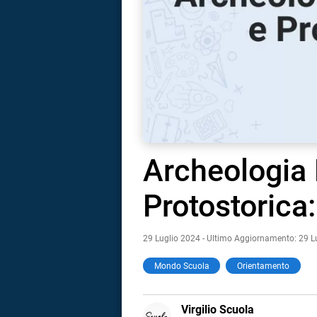
Archeologia 
Protostorica:
29 Luglio 2024 - Ultimo Aggiornamento: 29 L
Mondo Scuola
Orientamento
i
E-
Virgilio Scuola
tografico
MAIL