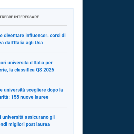
OTREBBE INTERESSARE
 diventare influencer: corsi di
a dall'Italia agli Usa
ori università d'Italia per
rie, la classifica QS 2026
e università scegliere dopo la
rità: 158 nuove lauree
i università assicurano gli
endi migliori post laurea