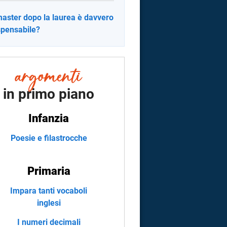
aster dopo la laurea è davvero
spensabile?
in primo piano
Infanzia
Poesie e filastrocche
Primaria
Impara tanti vocaboli
inglesi
I numeri decimali