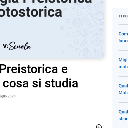
TI P
Come
laure
Migli
Preistorica e
mate
 cosa si studia
Qual
Matu
uglio 2024
Qual
stip