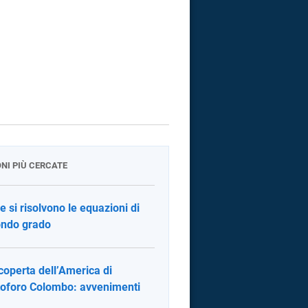
ONI PIÙ CERCATE
 si risolvono le equazioni di
ndo grado
coperta dell’America di
toforo Colombo: avvenimenti