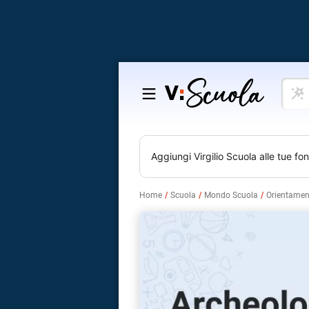
Cosa
Salta
vuoi
al
impar
contenuto
Aggiungi
Virgilio Scuola
alle tue fon
Home
Scuola
Mondo Scuola
Orientamen