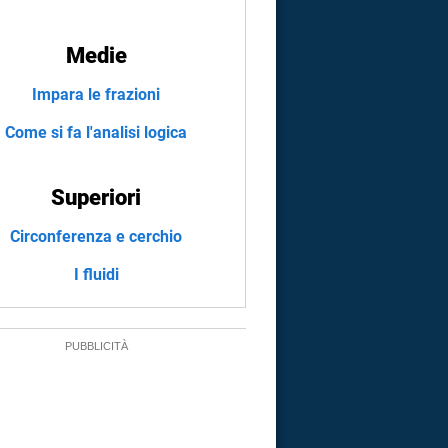
Medie
Impara le frazioni
Come si fa l'analisi logica
Superiori
Circonferenza e cerchio
I fluidi