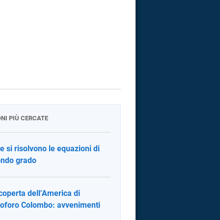
ONI PIÙ CERCATE
 si risolvono le equazioni di
ndo grado
coperta dell’America di
toforo Colombo: avvenimenti