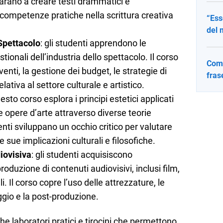
arano a creare testi drammatici e
competenze pratiche nella scrittura creativa
“Ess
del 
Spettacolo
: gli studenti apprendono le
onali dell’industria dello spettacolo. Il corso
Come
venti, la gestione dei budget, le strategie di
fras
lativa al settore culturale e artistico.
uesto corso esplora i principi estetici applicati
le opere d’arte attraverso diverse teorie
denti sviluppano un occhio critico per valutare
 sue implicazioni culturali e filosofiche.
iovisiva
: gli studenti acquisiscono
duzione di contenuti audiovisivi, inclusi film,
 Il corso copre l’uso delle attrezzature, le
ggio e la post-produzione.
he laboratori pratici e tirocini che permettono