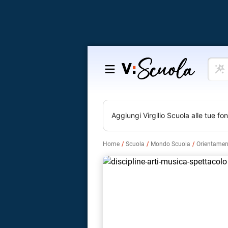
Cosa
Salta
vuoi
al
impar
contenuto
Aggiungi
Virgilio Scuola
alle tue fon
Home
Scuola
Mondo Scuola
Orientamen