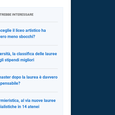
OTREBBE INTERESSARE
ceglie il liceo artistico ha
ero meno sbocchi?
ersità, la classifica delle lauree
gli stipendi migliori
aster dopo la laurea è davvero
spensabile?
rmieristica, al via nuove lauree
ialistiche in 14 atenei