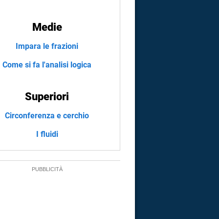
Medie
Impara le frazioni
Come si fa l'analisi logica
Superiori
Circonferenza e cerchio
I fluidi