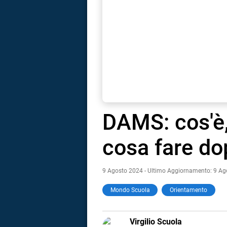
DAMS: cos'è,
cosa fare do
9 Agosto 2024 - Ultimo Aggiornamento: 9 A
Mondo Scuola
Orientamento
i
E-
Virgilio Scuola
tografico
MAIL