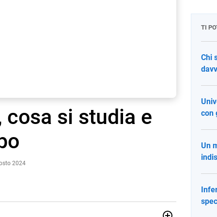
TI P
Chi s
davv
Univ
 cosa si studia e
con 
po
Un m
indi
gosto 2024
Infe
spec