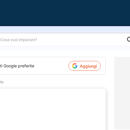
are?
ti Google preferite
Aggiungi
to