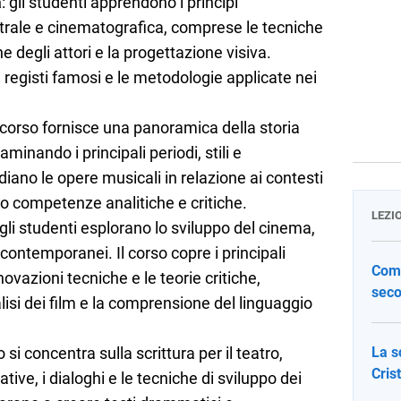
a
: gli studenti apprendono i principi
atrale e cinematografica, comprese le tecniche
e degli attori e la progettazione visiva.
i registi famosi e le metodologie applicate nei
 corso fornisce una panoramica della storia
minando i principali periodi, stili e
diano le opere musicali in relazione ai contesti
ndo competenze analitiche e critiche.
LEZI
 gli studenti esplorano lo sviluppo del cinema,
 contemporanei. Il corso copre i principali
Come
ovazioni tecniche e le teorie critiche,
seco
lisi dei film e la comprensione del linguaggio
 si concentra sulla scrittura per il teatro,
La s
Cris
tive, i dialoghi e le tecniche di sviluppo dei