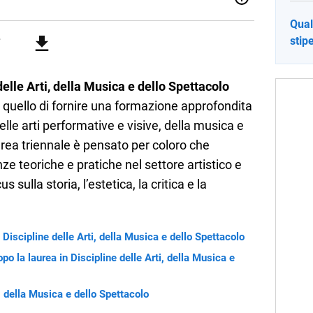
 Italiaonline nato a settembre 2023, che ha l’obiettivo di
Qual
li studenti di ogni ordine e grado scolastico: un hub
stip
nti, ma anche genitori e insegnanti con più di 1.500 lezioni
profondimento e infografiche. Ogni lezione è pensata e
lla propria materia che trattano tutti gli argomenti
 il percorso scolastico, anche quelli più ostici, con un
delle Arti, della Musica e dello Spettacolo
e l'ausilio di contenuti multimediali a supporto della
 quello di fornire una formazione approfondita
lle arti performative e visive, della musica e
rea triennale è pensato per coloro che
 teoriche e pratiche nel settore artistico e
s sulla storia, l’estetica, la critica e la
n Discipline delle Arti, della Musica e dello Spettacolo
po la laurea in Discipline delle Arti, della Musica e
, della Musica e dello Spettacolo