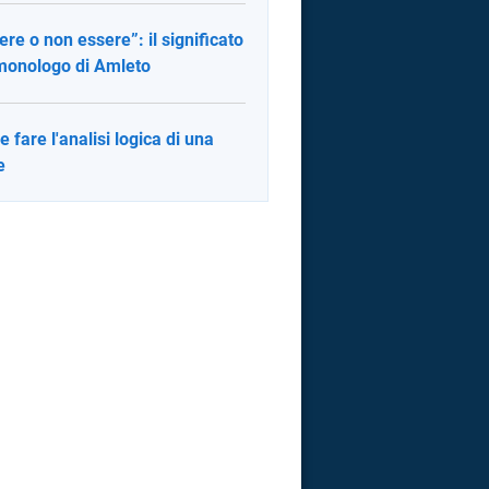
ere o non essere”: il significato
monologo di Amleto
 fare l'analisi logica di una
e