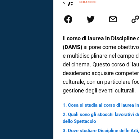
INSTAGRAM
REDAZIONE
ALTRI
Virgilio Scuola è un progetto di
SITI
a
supportare nell’apprendimento g
dedicato non solo giovani stude
correnze
ed esercizi online, video di ap
realizzata da docenti esperti de
affrontati dagli studenti durante
Il
corso di laurea in Discipline 
linguaggio semplice e immediato 
(DAMS)
si pone come obiettivo
spiegazione testuale.
e multidisciplinare nel campo de
del cinema. Questo corso di lau
desiderano acquisire competenze
culturale, con un particolare focu
gestione degli eventi culturali.
Cosa si studia al corso di laurea i
Quali sono gli sbocchi lavorativi do
dello Spettacolo
Dove studiare Discipline delle Arti