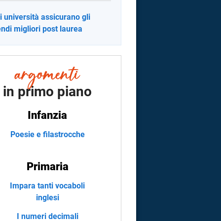
i università assicurano gli
endi migliori post laurea
in primo piano
Infanzia
Poesie e filastrocche
Primaria
Impara tanti vocaboli
inglesi
I numeri decimali