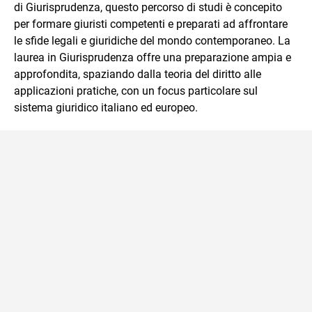
affrontati dagli studenti durante il percorso scolastico,
di Giurisprudenza, questo percorso di studi è concepito
anche quelli più ostici, con un linguaggio semplice e
per formare giuristi competenti e preparati ad affrontare
immediato e l'ausilio di contenuti multimediali a supporto
le sfide legali e giuridiche del mondo contemporaneo. La
della spiegazione testuale.
laurea in Giurisprudenza offre una preparazione ampia e
approfondita, spaziando dalla teoria del diritto alle
applicazioni pratiche, con un focus particolare sul
sistema giuridico italiano ed europeo.