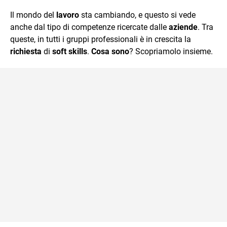
quotidiano, i libri la mia via per evadere e viaggiare con la
Il mondo del
lavoro
sta cambiando, e questo si vede
mente.
anche dal tipo di competenze ricercate dalle
aziende
. Tra
queste, in tutti i gruppi professionali è in crescita la
richiesta
di
soft skills
.
Cosa sono
? Scopriamolo insieme.