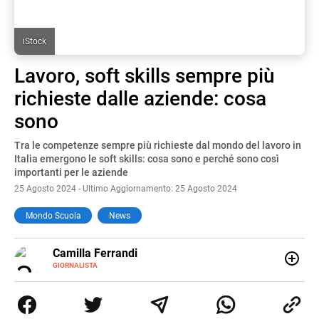
iStock
Lavoro, soft skills sempre più
richieste dalle aziende: cosa
sono
Tra le competenze sempre più richieste dal mondo del lavoro in
Italia emergono le soft skills: cosa sono e perché sono così
importanti per le aziende
25 Agosto 2024 - Ultimo Aggiornamento: 25 Agosto 2024
Mondo Scuola
News
E-
Camilla Ferrandi
MAIL
LINKEDIN
GIORNALISTA
Nata e cresciuta a Grosseto, sono una giornalista
pubblicista laureata in Scienze politiche. Nel 2016 decido
di trasformare la passione per la scrittura in un lavoro, e
da lì non mi sono più fermata. L’attualità è il mio pane