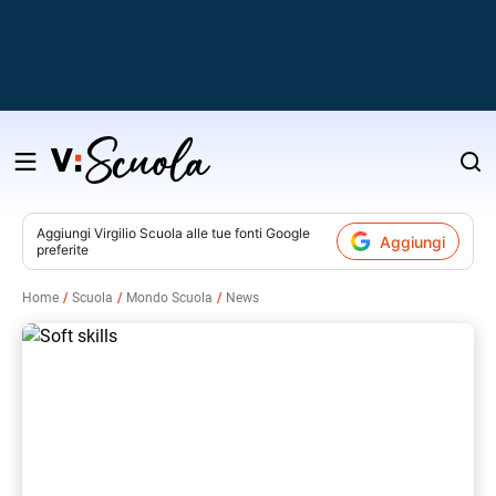
Salta
al
contenuto
Aggiungi
Virgilio Scuola
alle tue fonti Google
Aggiungi
preferite
v
Home
Scuola
Mondo Scuola
News
i