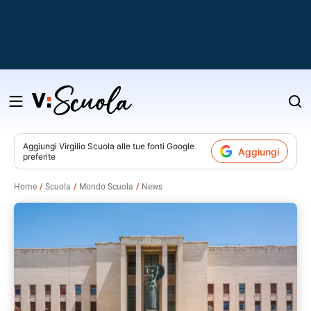
Salta
al
contenuto
Aggiungi
Virgilio Scuola
alle tue fonti Google
Aggiungi
preferite
v
Home
Scuola
Mondo Scuola
News
i