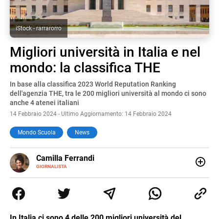
iStock - rarrarorro
Migliori università in Italia e nel
mondo: la classifica THE
In base alla classifica 2023 World Reputation Ranking
dell'agenzia THE, tra le 200 migliori università al mondo ci sono
anche 4 atenei italiani
14 Febbraio 2024 - Ultimo Aggiornamento: 14 Febbraio 2024
Mondo Scuola
News
E-
Camilla Ferrandi
MAIL
LINKEDIN
GIORNALISTA
Nata e cresciuta a Grosseto, sono una giornalista
pubblicista laureata in Scienze politiche. Nel 2016 decido
di trasformare la passione per la scrittura in un lavoro, e
da lì non mi sono più fermata. L’attualità è il mio pane
quotidiano, i libri la mia via per evadere e viaggiare con la
In Italia ci sono 4 delle 200 migliori università del