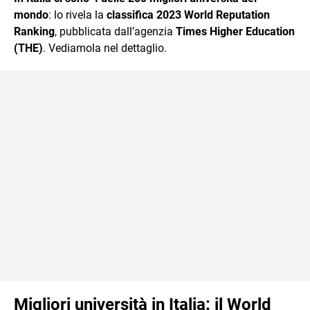
mente.
mondo
: lo rivela la
classifica 2023 World Reputation
Ranking
, pubblicata dall’agenzia
Times Higher Education
(THE)
. Vediamola nel dettaglio.
Migliori università in Italia: il World