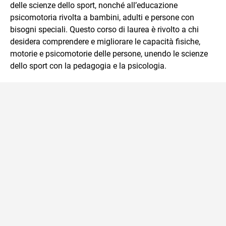
affrontati dagli studenti durante il percorso scolastico,
delle scienze dello sport, nonché all’educazione
anche quelli più ostici, con un linguaggio semplice e
psicomotoria rivolta a bambini, adulti e persone con
immediato e l'ausilio di contenuti multimediali a supporto
bisogni speciali. Questo corso di laurea è rivolto a chi
della spiegazione testuale.
desidera comprendere e migliorare le capacità fisiche,
motorie e psicomotorie delle persone, unendo le scienze
dello sport con la pedagogia e la psicologia.