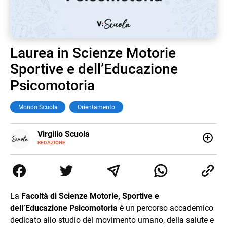
Laurea in Scienze Motorie
Sportive e dell’Educazione
Psicomotoria
Mondo Scuola
Orientamento
E-
Virgilio Scuola
MAIL
INSTAGRAM
REDAZIONE
ALTRI
Virgilio Scuola è un progetto di Italiaonline nato a
SITI
settembre 2023, che ha l’obiettivo di supportare
nell’apprendimento gli studenti di ogni ordine e grado
scolastico: un hub dedicato non solo giovani studenti, ma
anche genitori e insegnanti con più di 1.500 lezioni ed
La
Facoltà di Scienze Motorie, Sportive e
esercizi online, video di approfondimento e infografiche.
dell’Educazione Psicomotoria
è un percorso accademico
Ogni lezione è pensata e realizzata da docenti esperti
della propria materia che trattano tutti gli argomenti
dedicato allo studio del movimento umano, della salute e