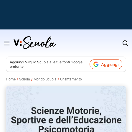
Salta
al
contenuto
Aggiungi
Virgilio Scuola
alle tue fonti Google
Aggiungi
preferite
v
Home
Scuola
Mondo Scuola
Orientamento
i