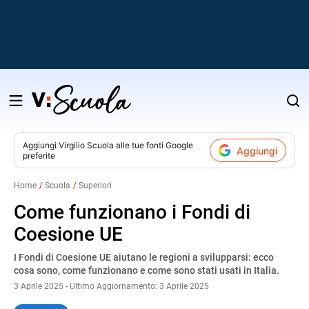
Salta
al
contenuto
Aggiungi
Virgilio Scuola
alle tue fonti Google
Aggiungi
preferite
v
Home
Scuola
Superiori
i
Come funzionano i Fondi di
Coesione UE
I Fondi di Coesione UE aiutano le regioni a svilupparsi: ecco
cosa sono, come funzionano e come sono stati usati in Italia.
3 Aprile 2025 - Ultimo Aggiornamento: 3 Aprile 2025