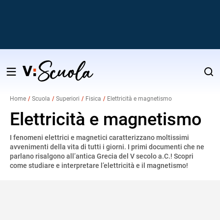
Salta
al
Home
Scuola
Superiori
Fisica
Elettricità e magnetismo
contenuto
v
Elettricità e magnetismo
I fenomeni elettrici e magnetici caratterizzano moltissimi
i
avvenimenti della vita di tutti i giorni. I primi documenti che ne
parlano risalgono all’antica Grecia del V secolo a.C.! Scopri
come studiare e interpretare l’elettricità e il magnetismo!