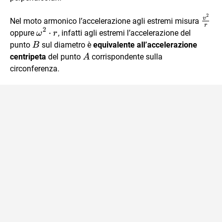
2
\fra
v
Nel moto armonico l’accelerazione agli estremi misura
r
{r}
2
\omega^{2}\cdot
⋅
oppure
, infatti agli estremi l’accelerazione del
ω
r
r
B
punto
sul diametro è
equivalente all’accelerazione
B
A
centripeta
del punto
corrispondente sulla
A
circonferenza.