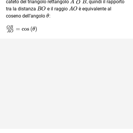
cateto del triangolo rettangolo
, quindi il rapporto
A
B
O
\stackrel\triangle{O}
BO
AO
tra la distanza
e il raggio
è equivalente al
BO
A
O
B
\theta
coseno dell’angolo
:
θ
OB
\frac{OB}
=
c
o
s
(
)
θ
A
O
{AO} =
\cos{(\theta)}