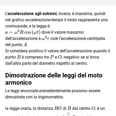
L’
accelerazione agli estremi
, invece, è massima, quindi
nel grafico accelerazione-tempo il moto rappresenta una
cosinusoide, e la legge è:
2
a =
=
c
o
s
(
)
dove il valore massimo
a
ω
R
ω
t
2
\omega^{2}R\cos{(\omega
\omega^{2}
dell’accelerazione è
cioè l’accelerazione centripeta
ω
r
t)}
r
A
del punto
.
A
Si considera positivo il valore dell’accelerazione quando il
B
P
O
punto
è compreso tra
e
, negativo se si trova
B
P
O
dall’altra parte del diametro rispetto al centro.
Dimostrazione delle leggi del moto
armonico
Le leggi enunciate precedentemente possono essere
dimostrate con la trigonometria:
BO
B
O
la legge oraria, la distanza
di
dal centro
, è un
BO
B
O
△
A