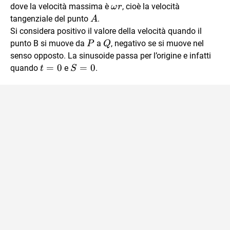
\sin(\omega
\omega
dove la velocità massima è
, cioè la velocità
ω
r
t)
r
A
tangenziale del punto
.
A
Si considera positivo il valore della velocità quando il
P
Q
punto B si muove da
a
, negativo se si muove nel
P
Q
senso opposto. La sinusoide passa per l’origine e infatti
t
=
0
S
=
0
quando
e
.
t
S
=
=
0
0