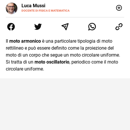
LINKEDIN
Luca Mussi
ALTRI
SITI
DOCENTE DI FISICA E MATEMATICA
Insegnante appassionato di fisica e matematica con
laurea in Astrofisica. Fondatore di PerCorsi, centro di
supporto allo studio con sedi a Milano e in Brianza.
Appassionato di cucina, viaggi, e sport come rugby,
basket e calcio. Curioso del futuro e sempre desideroso di
Il
moto armonico
è una particolare tipologia di moto
imparare.
rettilineo e può essere definito come la proiezione del
moto di un corpo che segue un moto circolare uniforme.
Si tratta di un
moto oscillatorio
, periodico come il moto
circolare uniforme.