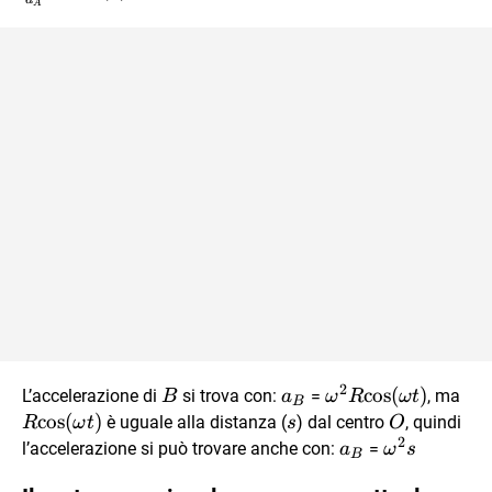
A
{a_A} =
\text{cos}
{(\theta)}
2
B
\vec{a_B}
\omega^2R\text{
cos
(
)
R\t
L’accelerazione di
si trova con:
=
, ma
B
a
ω
R
ω
t
B
{(\omega t)}
{(
cos
(
)
s
O
è uguale alla distanza (
) dal centro
, quindi
R
ω
t
s
O
2
t)}
a_B
\omega^{2
l’accelerazione si può trovare anche con:
=
a
ω
s
B
s