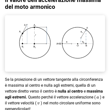
Il valore dell’accelerazione massima
del moto armonico
Se la proiezione di un vettore tangente alla circonferenza
è massima al centro e nulla agli estremi, quella di un
vettore diretto verso il centro è
nulla al centro
e
massima
\vec{
agli estremi.
Questo perché il vettore accelerazione (
) e
a
\vec{v}
il vettore velocità (
) nel moto circolare uniforme sono
v
perpendicolari!