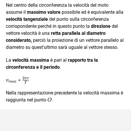
Nel centro della circonferenza la velocità del moto
assume il
massimo valore
possibile ed è equivalente alla
velocità tangenziale
del punto sulla circonferenza
corrispondente perché in questo punto la
direzione
del
vettore velocità è una
retta parallela al diametro
considerato,
perciò la proiezione di un vettore parallelo al
diametro su quest’ultimo sarà uguale al vettore stesso.
La
velocità massima
è pari al
rapporto tra la
circonferenza e il periodo
.
2
π
r
v_{max}
\frac{2\pi
=
v
ma
x
T
r}{T}
Nella rappresentazione precedente la velocità massima è
O
raggiunta nel punto
.
O