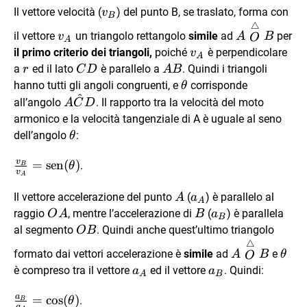
\vec{v_B}
Il vettore velocità (
) del punto B, se traslato, forma con
v
B
△
\vec{v_A}
A
il vettore
un triangolo rettangolo
simile
ad
per
v
A
B
O
A
\stackrel\tr
\vec{v_A}
il primo criterio dei triangoli,
poiché
è perpendicolare
v
A
B
\vec{r}
CD
AB
a
ed il lato
è parallelo a
. Quindi i triangoli
r
C
D
A
B
\theta
hanno tutti gli angoli congruenti, e
corrisponde
θ
^
A\hat{C}D
all’angolo
. Il rapporto tra la velocità del moto
A
C
D
armonico e la velocità tangenziale di A è uguale al seno
\theta
dell’angolo
:
θ
v
\frac{v_B}
=
sen
(
)
.
θ
B
v
A
{v_A} =
\text{sen}
A
\vec{a_A}
Il vettore accelerazione del punto
(
) è parallelo al
A
a
A
{(\theta)}
OA
B
\vec{a_B}
raggio
, mentre l’accelerazione di
(
) è parallela
O
A
B
a
B
OB
al segmento
. Quindi anche quest’ultimo triangolo
OB
△
A
\the
formato dai vettori accelerazione è
simile
ad
e
A
B
θ
O
\stackrel\tr
\vec{a_A}
\vec{a_B}
è compreso tra il vettore
ed il vettore
. Quindi:
a
a
A
B
B
a
\frac{a_B}
=
cos
(
)
.
θ
B
a