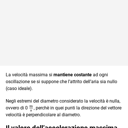
La velocità massima si
mantiene costante
ad ogni
oscillazione se si suppone che l’attrito dell’aria sia nullo
(caso ideale).
Negli estremi del diametro considerato la velocità è nulla,
m
\frac{\text{m}}
ovvero di 0
, perchè in quei punti la direzione del vettore
s
{\text{s}}
velocità è perpendicolare al diametro.