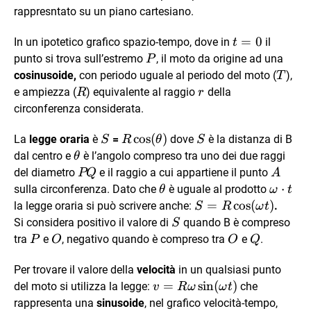
rappresntato su un piano cartesiano.
t
=
0
In un ipotetico grafico spazio-tempo, dove in
il
t
=
P
punto si trova sull’estremo
, il moto da origine ad una
P
0
T
cosinusoide,
con periodo uguale al periodo del moto (
),
T
R
r
e ampiezza (
) equivalente al raggio
della
R
r
circonferenza considerata.
S
R
c
o
s
(
)
S
La
legge oraria
è
=
dove
è la distanza di B
S
R
θ
S
\cos(\theta)
\theta
dal centro e
è l’angolo compreso tra uno dei due raggi
θ
PQ
A
del diametro
e il raggio a cui appartiene il punto
PQ
A
\theta
\omeg
⋅
sulla circonferenza. Dato che
è uguale al prodotto
θ
ω
t
\cdot t
S =
=
c
o
s
(
)
la legge oraria si può scrivere anche:
.
S
R
ω
t
R\cos(\omega
S
Si considera positivo il valore di
quando B è compreso
S
t)
P
O
O
Q
tra
e
, negativo quando è compreso tra
e
.
P
O
O
Q
Per trovare il valore della
velocità
in un qualsiasi punto
v =
=
s
i
n
(
)
del moto si utilizza la legge:
che
v
R
ω
ω
t
R\omega
rappresenta una
sinusoide
, nel grafico velocità-tempo,