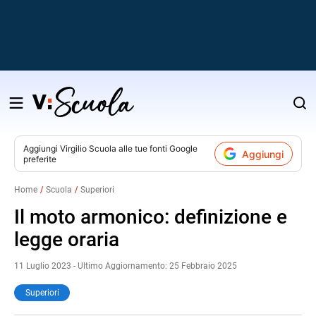
Salta
al
contenuto
Aggiungi
Virgilio Scuola
alle tue fonti Google
Aggiungi
preferite
v
Home
Scuola
Superiori
i
Il moto armonico: definizione e
legge oraria
11 Luglio 2023 - Ultimo Aggiornamento: 25 Febbraio 2025
Superiori