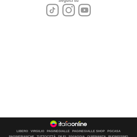
Seguici su
LIBERO
VIRGILIO
PAGINEGIALLE
PAGINEGIALLE SHOP
PGCASA
PAGINEBIANCHE
TUTTOCITTÀ
DILEI
SIVIAGGIA
QUIFINANZA
BUONISSIMO