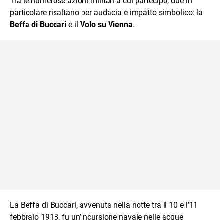
Tra le numerose azioni militari a cui partecipò, due in
particolare risaltano per audacia e impatto simbolico: la
Beffa di Buccari
e il
Volo su Vienna
.
La Beffa di Buccari, avvenuta nella notte tra il 10 e l’11
febbraio 1918, fu un’incursione navale nelle acque