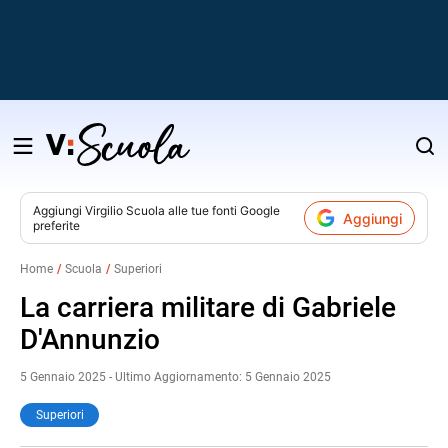
Salta
al
contenuto
Aggiungi
Virgilio Scuola
alle tue fonti Google
Aggiungi
preferite
v
Home
Scuola
Superiori
i
La carriera militare di Gabriele
D'Annunzio
5 Gennaio 2025 - Ultimo Aggiornamento: 5 Gennaio 2025
Superiori