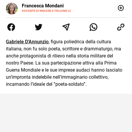
LINKEDIN
Francesca Mondani
INSTAGRAM
DOCENTE DI INGLESE E ITALIANO L2
Specializzata in pedagogia e didattica dell’italiano e
dell’inglese, insegno ad adolescenti e adulti nella scuola
secondaria di secondo grado. Mi occupo inoltre di
traduzioni, SEO Onsite e contenuti per il web. Amo i saggi
storici, la cucina e la mia Honda CBF500. Non ho il dono
Gabriele D’Annunzio
, figura poliedrica della cultura
della sintesi.
italiana, non fu solo poeta, scrittore e drammaturgo, ma
anche protagonista di rilievo nella storia militare del
nostro Paese. La sua partecipazione attiva alla Prima
Guerra Mondiale e le sue imprese audaci hanno lasciato
un’impronta indelebile nell’immaginario collettivo,
incarnando l’ideale del “poeta-soldato”.