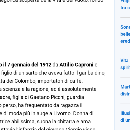
Fogl
tra 
Sone
bell
ered
Vita
o il 7 gennaio del 1912
da
Attilio Caproni
e
spir
, figlio di un sarto che aveva fatto il garibaldino,
tta dei Colombo, importatori di caffè.
Mart
 scienza e la ragione, ed è assolutamente
dist
adre, figlia di Gaetano Picchi, guardia
 perso, ha frequentato da ragazza il
e di moda più in auge a Livorno. Donna di
Illu
di u
rice abilissima, suona la chitarra e ama
Tuttavia l’infanzia del giovane Giorgio viene