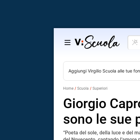
Cosa
Salta
vuoi
al
impar
contenuto
Aggiungi
Virgilio Scuola
alle tue fon
Home
Scuola
Superiori
Giorgio Capro
sono le sue 
“Poeta del sole, della luce e del 
del Novecento, cantando l’amore 