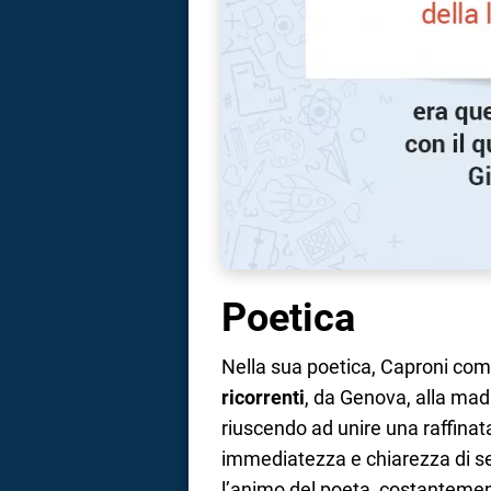
Poetica
Nella sua poetica, Caproni co
ricorrenti
, da Genova, alla madr
riuscendo ad unire una raffinat
immediatezza e chiarezza di se
l’animo del poeta, costantemen