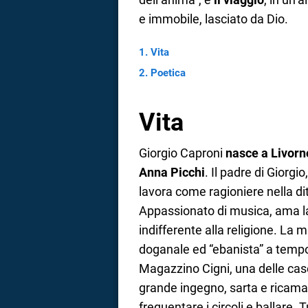
e immobile, lasciato da Dio.
a
correnze
Vita
Poetica
Vita
Giorgio Caproni
nasce a Livorn
Anna Picchi
. Il padre di Giorgio
lavora come ragioniere nella di
Appassionato di musica, ama la
indifferente alla religione. La m
doganale ed “ebanista” a tempo
Magazzino Cigni, una delle cas
grande ingegno, sarta e ricamat
frequentare i circoli e ballare. 