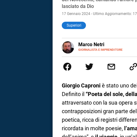
lasciato da Dio
17 Gennaio 2024 - Ultimo Aggiornamento: 1
Superiori
E-
Marco Netri
MAIL
GIORNALISTA E IMPRENDITORE
Ho iniziato a scrivere da giovan
Politiche e il Master in Giornal
scrittura a quello per lo studio
imprenditore di me stesso.
Giorgio Caproni
è stato uno dei
Definito il
“Poeta del sole, dell
attraversato con la sua opera st
contrapposizioni gran parte del
poetica, ricca di registri differe
i
ricordata in molte poesie,
l’am
tografico
dell’anima”, e
il viaggio
, in un’