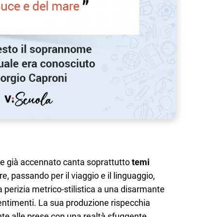
me già accennato canta soprattutto
temi
e, passando per il viaggio e il linguaggio,
a perizia metrico-stilistica a una disarmante
ntimenti. La sua produzione rispecchia
te alle prese con una realtà sfuggente