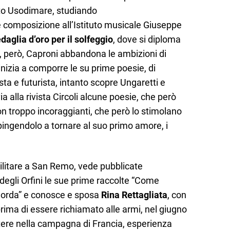
to Usodimare, studiando
composizione all’Istituto musicale Giuseppe
aglia d’oro per il solfeggio
, dove si diploma
ni, però, Caproni abbandona le ambizioni di
 inizia a comporre le su prime poesie, di
ta e futurista, intanto scopre Ungaretti e
via alla rivista Circoli alcune poesie, che però
n troppo incoraggianti, che però lo stimolano
 spingendolo a tornare al suo primo amore, i
militare a San Remo, vede pubblicate
degli Orfini le sue prime raccolte “Come
igorda” e conosce e sposa
Rina Rettagliata
, con
prima di essere richiamato alle armi, nel giugno
ere nella campagna di Francia, esperienza