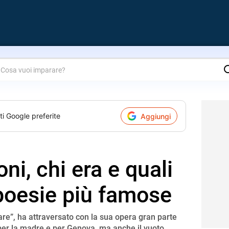
are?
ti Google preferite
Aggiungi
ni, chi era e quali
poesie più famose
mare”, ha attraversato con la sua opera gran parte
per la madre e per Genova, ma anche il vuoto