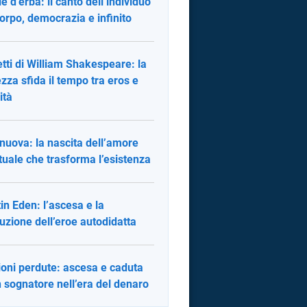
ie d’erba: il canto dell’individuo
corpo, democrazia e infinito
tti di William Shakespeare: la
ezza sfida il tempo tra eros e
ità
 nuova: la nascita dell’amore
ituale che trasforma l’esistenza
in Eden: l’ascesa e la
ruzione dell’eroe autodidatta
sioni perdute: ascesa e caduta
n sognatore nell’era del denaro