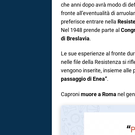
che anni dopo avrà modo di defi
fronte all’eventualità di arruol
preferisce entrare nella
Resist
Nel 1948 prende parte al
Congr
di Breslavia
.
Le sue esperienze al fronte du
nelle file della Resistenza si ri
vengono inserite, insieme alle 
passaggio di Enea”
.
Caproni
muore a Roma
nel ge