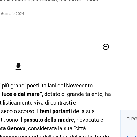
7 Gennaio 2024
issimo e ne ho fatto il mio lavoro. Dopo la laurea in Scienze
ismo conseguiti alla Luiss, ho associato la passione per la
 dedicandomi per anni al lavoro di ricercatore. Oggi sono
 più grandi poeti italiani del Novecento.
a luce e del mare”
, dotato di grande talento, ha
ilisticamente viva di contrasti e
 secolo scorso. I
temi portanti
della sua
nti, sono
il
passato della madre
, rievocata e
TI P
ata Genova
, considerata la sua “città
allegorica scoperta della vita e del vuoto, fondo