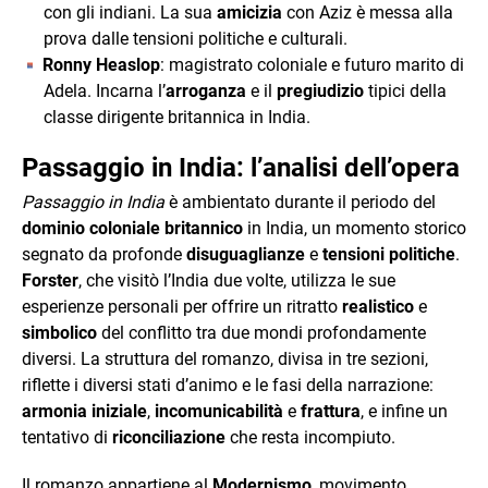
con gli indiani. La sua
amicizia
con Aziz è messa alla
prova dalle tensioni politiche e culturali.
Ronny Heaslop
: magistrato coloniale e futuro marito di
Adela. Incarna l’
arroganza
e il
pregiudizio
tipici della
classe dirigente britannica in India.
Passaggio in India: l’analisi dell’opera
Passaggio in India
è ambientato durante il periodo del
dominio coloniale britannico
in India, un momento storico
segnato da profonde
disuguaglianze
e
tensioni politiche
.
Forster
, che visitò l’India due volte, utilizza le sue
esperienze personali per offrire un ritratto
realistico
e
simbolico
del conflitto tra due mondi profondamente
diversi. La struttura del romanzo, divisa in tre sezioni,
riflette i diversi stati d’animo e le fasi della narrazione:
armonia iniziale
,
incomunicabilità
e
frattura
, e infine un
tentativo di
riconciliazione
che resta incompiuto.
Il romanzo appartiene al
Modernismo
, movimento