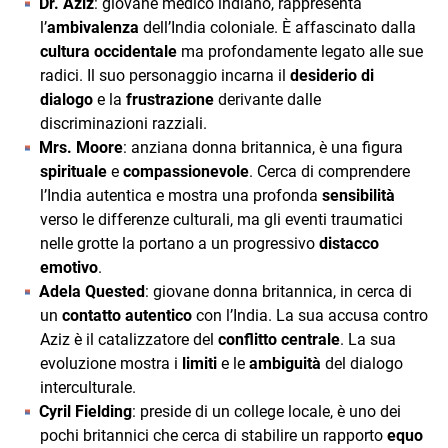
Dr. Aziz
: giovane medico indiano, rappresenta
l’
ambivalenza
dell’India coloniale. È affascinato dalla
cultura occidentale
ma profondamente legato alle sue
radici. Il suo personaggio incarna il
desiderio di
dialogo
e la
frustrazione
derivante dalle
discriminazioni razziali.
Mrs. Moore
: anziana donna britannica, è una figura
spirituale
e
compassionevole
. Cerca di comprendere
l’India autentica e mostra una profonda
sensibilità
verso le differenze culturali, ma gli eventi traumatici
nelle grotte la portano a un progressivo
distacco
emotivo
.
Adela Quested
: giovane donna britannica, in cerca di
un
contatto autentico
con l’India. La sua accusa contro
Aziz è il catalizzatore del
conflitto centrale
. La sua
evoluzione mostra i
limiti
e le
ambiguità
del dialogo
interculturale.
Cyril Fielding
: preside di un college locale, è uno dei
pochi britannici che cerca di stabilire un rapporto
equo