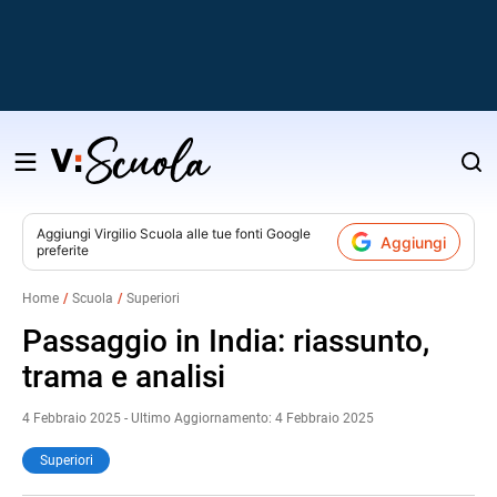
Salta
al
contenuto
Aggiungi
Virgilio Scuola
alle tue fonti Google
Aggiungi
preferite
v
Home
Scuola
Superiori
i
Passaggio in India: riassunto,
trama e analisi
4 Febbraio 2025 - Ultimo Aggiornamento: 4 Febbraio 2025
Superiori