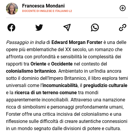
LINKEDIN
Francesca Mondani
INSTAGRAM
DOCENTE DI INGLESE E ITALIANO L2
Specializzata in pedagogia e didattica dell’italiano e
dell’inglese, insegno ad adolescenti e adulti nella scuola
secondaria di secondo grado. Mi occupo inoltre di
traduzioni, SEO Onsite e contenuti per il web. Amo i saggi
storici, la cucina e la mia Honda CBF500. Non ho il dono
Passaggio in India
di
Edward Morgan Forster
è una delle
della sintesi.
opere più emblematiche del XX secolo, un romanzo che
affronta con profondità e sensibilità le complessità dei
rapporti tra
Oriente
e
Occidente
nel contesto del
colonialismo britannico
. Ambientato in un’India ancora
sotto il dominio dell’Impero Britannico, il libro esplora temi
universali come l’
incomunicabilità
, il
pregiudizio culturale
e la
ricerca di un terreno comune
tra mondi
apparentemente inconciliabili. Attraverso una narrazione
ricca di simbolismi e personaggi profondamente umani,
Forster offre una critica incisiva del colonialismo e una
riflessione sulle difficoltà di creare autentiche connessioni
in un mondo segnato dalle divisioni di potere e cultura.