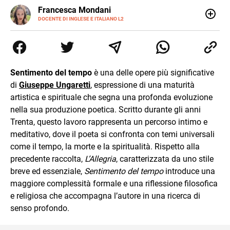
LINKEDIN
Francesca Mondani
INSTAGRAM
DOCENTE DI INGLESE E ITALIANO L2
Specializzata in pedagogia e didattica dell’italiano e
dell’inglese, insegno ad adolescenti e adulti nella scuola
secondaria di secondo grado. Mi occupo inoltre di
traduzioni, SEO Onsite e contenuti per il web. Amo i saggi
storici, la cucina e la mia Honda CBF500. Non ho il dono
Sentimento del tempo
è una delle opere più significative
della sintesi.
di
Giuseppe Ungaretti
, espressione di una maturità
artistica e spirituale che segna una profonda evoluzione
nella sua produzione poetica. Scritto durante gli anni
Trenta, questo lavoro rappresenta un percorso intimo e
meditativo, dove il poeta si confronta con temi universali
come il tempo, la morte e la spiritualità. Rispetto alla
precedente raccolta,
L’Allegria
, caratterizzata da uno stile
breve ed essenziale,
Sentimento del tempo
introduce una
maggiore complessità formale e una riflessione filosofica
e religiosa che accompagna l’autore in una ricerca di
senso profondo.