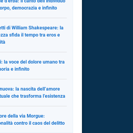
ie d’erba: il canto dell’individuo
corpo, democrazia e infinito
tti di William Shakespeare: la
ezza sfida il tempo tra eros e
ità
i: la voce del dolore umano tra
ria e infinito
 nuova: la nascita dell’amore
ituale che trasforma l’esistenza
rore della via Morgue:
onalità contro il caos del delitto