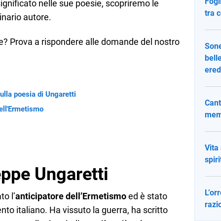
Fogl
significato nelle sue poesie, scopriremo le
tra 
inario autore.
ne? Prova a rispondere alle domande del nostro
Sone
bell
ered
sulla poesia di Ungaretti
Cant
dell'Ermetismo
memo
Vita
spir
eppe Ungaretti
L’or
o l’
anticipatore dell’Ermetismo
ed è stato
razi
nto italiano. Ha vissuto la guerra, ha scritto