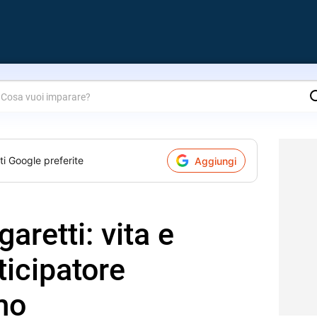
are?
ti Google preferite
Aggiungi
retti: vita e
ticipatore
mo