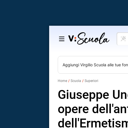
Cosa
Salta
vuoi
al
impar
contenuto
Aggiungi
Virgilio Scuola
alle tue fon
Home
Scuola
Superiori
Giuseppe Unga
opere dell'an
dell'Ermetis