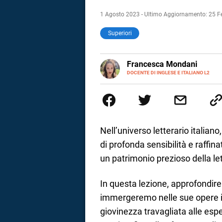
1 Agosto 2023 - Ultimo Aggiornamento: 25 F
Superiori
LINKEDIN
Francesca Mondani
INSTAGRAM
DOCENTE DI INGLESE E ITALIANO L2
Specializzata in pedagogia e did
adulti nella scuola secondaria 
Onsite e contenuti per il web. 
il dono della sintesi.
Nell’universo letterario italiano
di profonda sensibilità e raffin
un patrimonio prezioso della le
In questa lezione, approfondirem
immergeremo nelle sue opere in
i
giovinezza travagliata alle esp
tografico