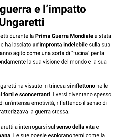
 guerra e l’impatto
 Ungaretti
etti durante la
Prima Guerra Mondiale
è stata
 e ha lasciato
un’impronta indelebile
sulla sua
hanno agito come una sorta di “fucina" per la
ondamente la sua visione del mondo e la sua
aretti ha vissuto in trincea si
riflettono
nelle
 forti e sconcertanti
. I versi diventano spesso
di un’intensa emotività, riflettendo il senso di
atterizzava la guerra stessa.
retti a interrogarsi sul
senso della vita
e
umana
. Le sue poesie esplorano temi come la