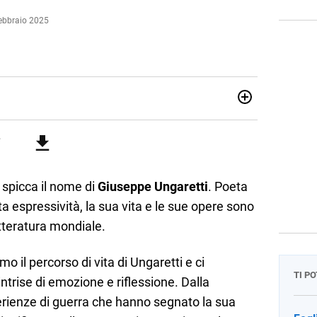
ebbraio 2025
attica dell’italiano e dell’inglese, insegno ad adolescenti e
di secondo grado. Mi occupo inoltre di traduzioni, SEO
Amo i saggi storici, la cucina e la mia Honda CBF500. Non ho
, spicca il nome di
Giuseppe Ungaretti
. Poeta
ata espressività, la sua vita e le sue opere sono
tteratura mondiale.
o il percorso di vita di Ungaretti e ci
TI P
trise di emozione e riflessione. Dalla
erienze di guerra che hanno segnato la sua