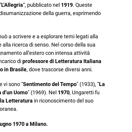
“
L’Allegria
“, pubblicato nel
1919
. Queste
la disumanizzazione della guerra, esprimendo
uò a scrivere e a esplorare temi legati alla
 alla ricerca di senso. Nel corso della sua
egnamento all’estero con intensa attività
incarico di
professore di Letteratura Italiana
o in Brasile
, dove trascorse diversi anni.
e vi sono “
Sentimento del Tempo
" (1933), “
La
a d’un Uomo
" (1969). Nel
1970
, Ungaretti fu
la Letteratura
in riconoscimento del suo
poranea.
iugno 1970 a Milano.