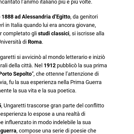
cantato l’animo italiano più e più volte.
o 1888 ad Alessandria d’Egitto
, da genitori
ferì in Italia quando lui era ancora giovane,
r completato gli
studi classici
, si iscrisse alla
Università di
Roma
.
garetti si avvicinò al mondo letterario e iniziò
ali della città. Nel
1912
pubblicò la sua prima
 Porto Sepolto
“, che ottenne l’attenzione di
tavia, fu la sua esperienza nella Prima Guerra
te la sua vita e la sua poetica.
5
, Ungaretti trascorse gran parte del conflitto
a esperienza lo espose a una realtà di
e influenzato in modo indelebile la sua
a
guerra
, compose una serie di poesie che