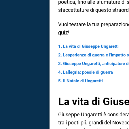
poetica, fino alle sfumature di 
sfaccettature di questo straord
a
correnze
Vuoi testare la tua preparazio
quiz
!
La vita di Giuseppe Ungaretti
L'esperienza di guerra e l'impatto 
Giuseppe Ungaretti, anticipatore 
L'allegria: poesie di guerra
Il Natale di Ungaretti
La vita di Gius
Giuseppe Ungaretti è considerat
tra i poeti più grandi del Novece