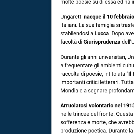
molte poesie su di essa ed ha in
Ungaretti
nacque il 10 febbrai
italiani. La sua famiglia si tras
stabilendosi a
Lucca
. Dopo ave
facoltà di
Giurisprudenza
dell’
Durante gli anni universitari, Un
a frequentare gli ambienti cultur
raccolta di poesie, intitolata “
Il
importanti critici letterari. Tut
Mondiale a segnare profondamen
Arruolatosi volontario nel 191
nelle trincee del fronte. Quest
sofferenza e morte, che avrebb
produzione poetica. Durante l