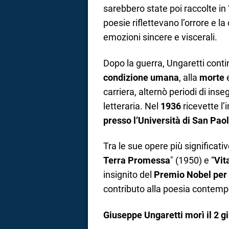
sarebbero state poi raccolte in 
poesie riflettevano l’orrore e 
emozioni sincere e viscerali.
Dopo la guerra, Ungaretti contin
condizione umana
, alla
morte
e
carriera, alternò periodi di ins
letteraria. Nel
1936
ricevette l’
presso l’Università di San Paol
Tra le sue opere più significativ
Terra Promessa
" (1950) e “
Vit
insignito del
Premio Nobel per 
contributo alla poesia contem
Giuseppe Ungaretti morì il 2 g