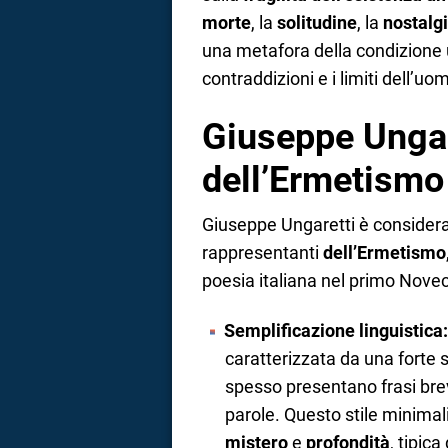
morte
, la
solitudine
, la
nostalg
una metafora della condizione
contraddizioni e i limiti dell’uo
Giuseppe Ungare
dell’Ermetismo
Giuseppe Ungaretti è considerat
rappresentanti
dell’Ermetismo
poesia italiana nel primo Novec
Semplificazione linguistica:
caratterizzata da una forte 
spesso presentano frasi brev
parole. Questo stile minimal
mistero
e
profondità
, tipic