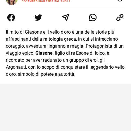
DOCENTE DI INGLESE E ITALIANO L2
Specializzata in pedagogia e didattica dell’italiano e
dell’inglese, insegno ad adolescenti e adulti nella scuola
secondaria di secondo grado. Mi occupo inoltre di
traduzioni, SEO Onsite e contenuti per il web. Amo i saggi
storici, la cucina e la mia Honda CBF500. Non ho il dono
Il mito di Giasone e il vello d’oro è una delle storie più
della sintesi.
affascinanti della
mitologia greca
, in cui si intrecciano
coraggio, avventura, inganno e magia. Protagonista di un
viaggio epico,
Giasone
, figlio di re Esone di Iolco, è
ricordato per aver radunato un gruppo di eroi, gli
Argonauti, con lo scopo di conquistare il leggendario vello
d’oro, simbolo di potere e autorità.