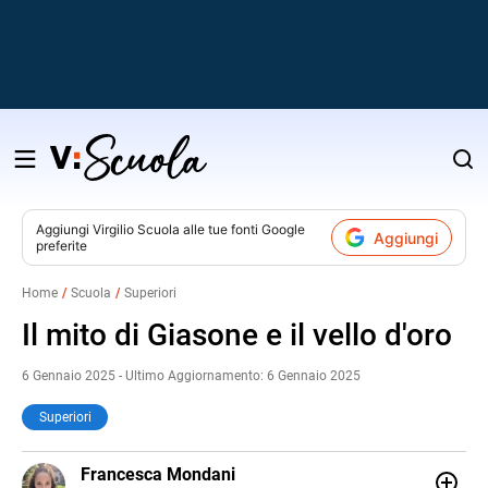
Salta
al
contenuto
Aggiungi
Virgilio Scuola
alle tue fonti Google
Aggiungi
preferite
v
Home
Scuola
Superiori
i
Il mito di Giasone e il vello d'oro
6 Gennaio 2025 - Ultimo Aggiornamento: 6 Gennaio 2025
Superiori
LINKEDIN
Francesca Mondani
INSTAGRAM