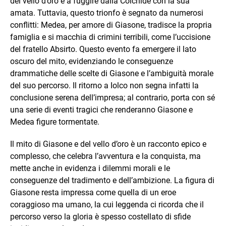
del vello d’oro e a fuggire dalla Colchide con la sua
amata. Tuttavia, questo trionfo è segnato da numerosi
conflitti: Medea, per amore di Giasone, tradisce la propria
famiglia e si macchia di crimini terribili, come l’uccisione
del fratello Absirto. Questo evento fa emergere il lato
oscuro del mito, evidenziando le conseguenze
drammatiche delle scelte di Giasone e l’ambiguità morale
del suo percorso. Il ritorno a Iolco non segna infatti la
conclusione serena dell’impresa; al contrario, porta con sé
una serie di eventi tragici che renderanno Giasone e
Medea figure tormentate.
Il mito di Giasone e del vello d’oro è un racconto epico e
complesso, che celebra l’avventura e la conquista, ma
mette anche in evidenza i dilemmi morali e le
conseguenze del tradimento e dell’ambizione. La figura di
Giasone resta impressa come quella di un eroe
coraggioso ma umano, la cui leggenda ci ricorda che il
percorso verso la gloria è spesso costellato di sfide