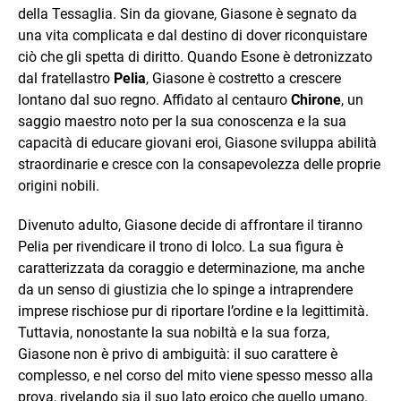
della Tessaglia. Sin da giovane, Giasone è segnato da
una vita complicata e dal destino di dover riconquistare
ciò che gli spetta di diritto. Quando Esone è detronizzato
dal fratellastro
Pelia
, Giasone è costretto a crescere
lontano dal suo regno. Affidato al centauro
Chirone
, un
saggio maestro noto per la sua conoscenza e la sua
capacità di educare giovani eroi, Giasone sviluppa abilità
straordinarie e cresce con la consapevolezza delle proprie
origini nobili.
Divenuto adulto, Giasone decide di affrontare il tiranno
Pelia per rivendicare il trono di Iolco. La sua figura è
caratterizzata da coraggio e determinazione, ma anche
da un senso di giustizia che lo spinge a intraprendere
imprese rischiose pur di riportare l’ordine e la legittimità.
Tuttavia, nonostante la sua nobiltà e la sua forza,
Giasone non è privo di ambiguità: il suo carattere è
complesso, e nel corso del mito viene spesso messo alla
prova, rivelando sia il suo lato eroico che quello umano.