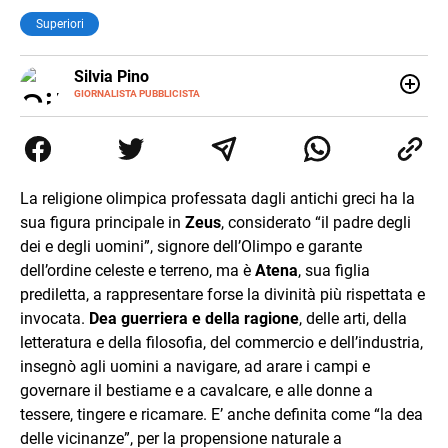
Superiori
E-
Silvia Pino
MAIL
GIORNALISTA PUBBLICISTA
Ho iniziato con le lingue straniere, ho continuato con la
traduzione e poi con l’editoria. Sono stata catturata dalla
critica del testo perché stregata dalle parole, dalla
comunicazione per pura casualità. Leggo, indago e amo i
giochi di parole. Poiché non era abbastanza ho iniziato a
La religione olimpica professata dagli antichi greci ha la
scrivere e non mi sono più fermata.
sua figura principale in
Zeus
, considerato “il padre degli
dei e degli uomini”, signore dell’Olimpo e garante
dell’ordine celeste e terreno, ma è
Atena
, sua figlia
prediletta, a rappresentare forse la divinità più rispettata e
invocata.
Dea guerriera e della ragione
, delle arti, della
letteratura e della filosofia, del commercio e dell’industria,
insegnò agli uomini a navigare, ad arare i campi e
governare il bestiame e a cavalcare, e alle donne a
tessere, tingere e ricamare. E’ anche definita come “la dea
delle vicinanze”, per la propensione naturale a