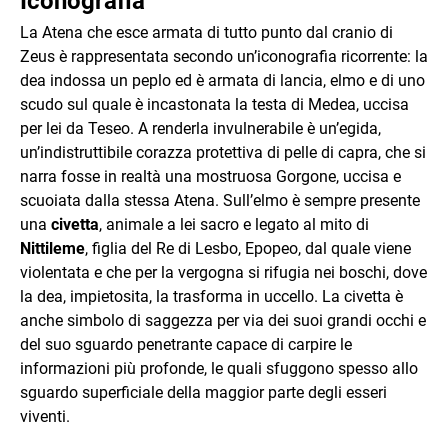
Iconografia
La Atena che esce armata di tutto punto dal cranio di
Zeus è rappresentata secondo un’iconografia ricorrente: la
dea indossa un peplo ed è armata di lancia, elmo e di uno
scudo sul quale è incastonata la testa di Medea, uccisa
per lei da Teseo. A renderla invulnerabile è un’egida,
un’indistruttibile corazza protettiva di pelle di capra, che si
narra fosse in realtà una mostruosa Gorgone, uccisa e
scuoiata dalla stessa Atena. Sull’elmo è sempre presente
una
civetta
, animale a lei sacro e legato al mito di
Nittileme
, figlia del Re di Lesbo, Epopeo, dal quale viene
violentata e che per la vergogna si rifugia nei boschi, dove
la dea, impietosita, la trasforma in uccello. La civetta è
anche simbolo di saggezza per via dei suoi grandi occhi e
del suo sguardo penetrante capace di carpire le
informazioni più profonde, le quali sfuggono spesso allo
sguardo superficiale della maggior parte degli esseri
viventi.