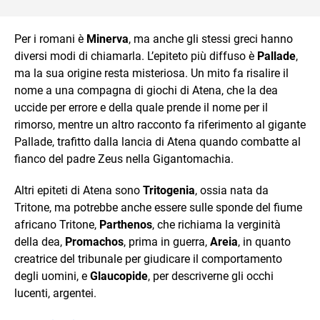
Per i romani è
Minerva
, ma anche gli stessi greci hanno
diversi modi di chiamarla. L’epiteto più diffuso è
Pallade
,
ma la sua origine resta misteriosa. Un mito fa risalire il
nome a una compagna di giochi di Atena, che la dea
uccide per errore e della quale prende il nome per il
rimorso, mentre un altro racconto fa riferimento al gigante
Pallade, trafitto dalla lancia di Atena quando combatte al
fianco del padre Zeus nella Gigantomachia.
Altri epiteti di Atena sono
Tritogenia
, ossia nata da
Tritone, ma potrebbe anche essere sulle sponde del fiume
africano Tritone,
Parthenos
, che richiama la verginità
della dea,
Promachos
, prima in guerra,
Areia
, in quanto
creatrice del tribunale per giudicare il comportamento
degli uomini, e
Glaucopide
, per descriverne gli occhi
lucenti, argentei.