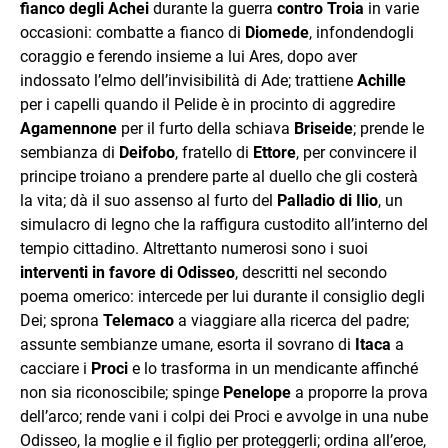
fianco degli Achei
durante la guerra
contro Troia
in varie
occasioni: combatte a fianco di
Diomede
, infondendogli
coraggio e ferendo insieme a lui Ares, dopo aver
indossato l’elmo dell’invisibilità di Ade; trattiene
Achille
per i capelli quando il Pelide è in procinto di aggredire
Agamennone
per il furto della schiava
Briseide
; prende le
sembianza di
Deifobo
, fratello di
Ettore
, per convincere il
principe troiano a prendere parte al duello che gli costerà
la vita; dà il suo assenso al furto del
Palladio di Ilio
, un
simulacro di legno che la raffigura custodito all’interno del
tempio cittadino. Altrettanto numerosi sono i suoi
interventi in favore di Odisseo
, descritti nel secondo
poema omerico: intercede per lui durante il consiglio degli
Dei; sprona
Telemaco
a viaggiare alla ricerca del padre;
assunte sembianze umane, esorta il sovrano di
Itaca
a
cacciare i
Proci
e lo trasforma in un mendicante affinché
non sia riconoscibile; spinge
Penelope
a proporre la prova
dell’arco; rende vani i colpi dei Proci e avvolge in una nube
Odisseo, la moglie e il figlio per proteggerli; ordina all’eroe,