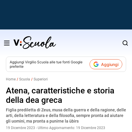
Salta
al
contenuto
Aggiungi
Virgilio Scuola
alle tue fonti Google
Aggiungi
preferite
v
Home
Scuola
Superiori
i
Atena, caratteristiche e storia
della dea greca
Figlia prediletta di Zeus, musa della guerra e della ragione, delle
arti, della letteratura e della filosofia, sempre pronta ad aiutare
gli uomini, ma pronta a punirne la ùbirs
19 Dicembre 2023 - Ultimo Aggiornamento: 19 Dicembre 2023