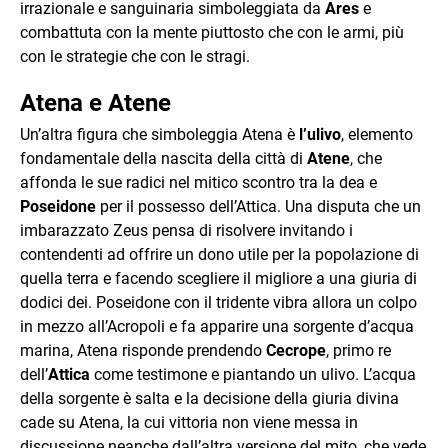
irrazionale e sanguinaria simboleggiata da
Ares
e
combattuta con la mente piuttosto che con le armi, più
con le strategie che con le stragi.
Atena e Atene
Un’altra figura che simboleggia Atena è
l’ulivo
, elemento
fondamentale della nascita della città di
Atene
, che
affonda le sue radici nel mitico scontro tra la dea e
Poseidone
per il possesso dell’Attica. Una disputa che un
imbarazzato Zeus pensa di risolvere invitando i
contendenti ad offrire un dono utile per la popolazione di
quella terra e facendo scegliere il migliore a una giuria di
dodici dei. Poseidone con il tridente vibra allora un colpo
in mezzo all’Acropoli e fa apparire una sorgente d’acqua
marina, Atena risponde prendendo
Cecrope
, primo re
dell’
Attica
come testimone e piantando un ulivo. L’acqua
della sorgente è salta e la decisione della giuria divina
cade su Atena, la cui vittoria non viene messa in
discussione neanche dall’altra versione del mito, che vede