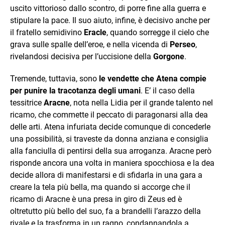
uscito vittorioso dallo scontro, di porre fine alla guerra e
stipulare la pace. Il suo aiuto, infine, è decisivo anche per
il fratello semidivino
Eracle
, quando sorregge il cielo che
grava sulle spalle dell’eroe, e nella vicenda di
Perseo
,
rivelandosi decisiva per l’uccisione della
Gorgone
.
Tremende, tuttavia, sono
le vendette che Atena compie
per punire la tracotanza degli umani
. E’ il caso della
tessitrice
Aracne
, nota nella Lidia per il grande talento nel
ricamo, che commette il peccato di paragonarsi alla dea
delle arti. Atena infuriata decide comunque di concederle
una possibilità, si traveste da donna anziana e consiglia
alla fanciulla di pentirsi della sua arroganza. Aracne però
risponde ancora una volta in maniera spocchiosa e la dea
decide allora di manifestarsi e di sfidarla in una gara a
creare la tela più bella, ma quando si accorge che il
ricamo di Aracne è una presa in giro di Zeus ed è
oltretutto più bello del suo, fa a brandelli l’arazzo della
rivale e la trasforma in un ragno, condannandola a