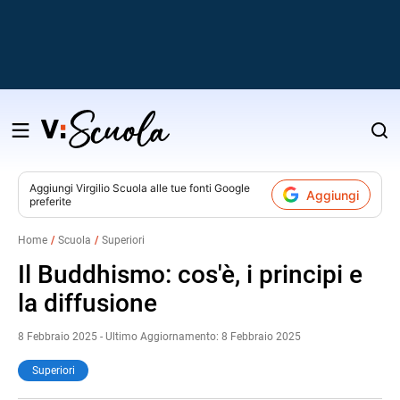
Salta
al
contenuto
Aggiungi
Virgilio Scuola
alle tue fonti Google
Aggiungi
preferite
v
Home
Scuola
Superiori
i
Il Buddhismo: cos'è, i principi e
la diffusione
8 Febbraio 2025 - Ultimo Aggiornamento: 8 Febbraio 2025
Superiori