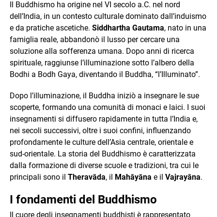
Il Buddhismo ha origine nel VI secolo a.C. nel nord
dell’India, in un contesto culturale dominato dall’induismo
e da pratiche ascetiche.
Siddhartha Gautama
, nato in una
famiglia reale, abbandonò il lusso per cercare una
soluzione alla sofferenza umana. Dopo anni di ricerca
spirituale, raggiunse l’illuminazione sotto l’albero della
Bodhi a Bodh Gaya, diventando il Buddha, “l’Illuminato”.
Dopo l’illuminazione, il Buddha iniziò a insegnare le sue
scoperte, formando una comunità di monaci e laici. I suoi
insegnamenti si diffusero rapidamente in tutta l’India e,
nei secoli successivi, oltre i suoi confini, influenzando
profondamente le culture dell’Asia centrale, orientale e
sud-orientale. La storia del Buddhismo è caratterizzata
dalla formazione di diverse scuole e tradizioni, tra cui le
principali sono il
Theravāda
, il
Mahāyāna
e il
Vajrayāna
.
I fondamenti del Buddhismo
Il cuore degli insegnamenti buddhisti è rappresentato