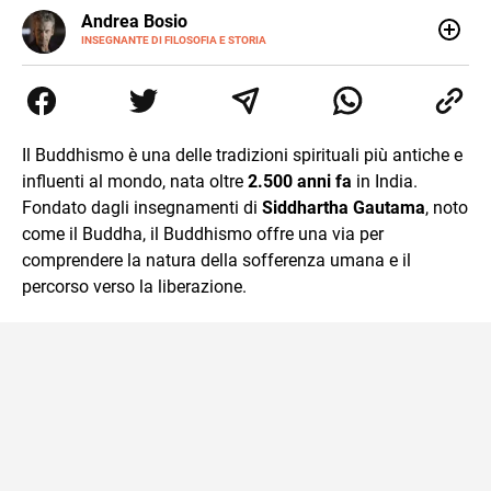
E-
Andrea Bosio
MAIL
INSEGNANTE DI FILOSOFIA E STORIA
Nato a Genova, è cresciuto a Savona. Si è laureato in
Scienze storiche presso l’Università di Genova,
occupandosi di storia della comunicazione scientifica e di
storia della Chiesa. È dottorando presso la Facoltà
valdese di teologia. Per Effatà editrice, ha pubblicato il
Il Buddhismo è una delle tradizioni spirituali più antiche e
volume Giovani Minzoni terra incognita.
influenti al mondo, nata oltre
2.500 anni fa
in India.
Fondato dagli insegnamenti di
Siddhartha Gautama
, noto
come il Buddha, il Buddhismo offre una via per
comprendere la natura della sofferenza umana e il
percorso verso la liberazione.