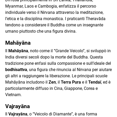
Myanmar, Laos e Cambogia, enfatizza il percorso
individuale verso il Nirvana attraverso la meditazione,
l’etica e la disciplina monastica. I praticanti Theravāda
tendono a considerare il Buddha come un insegnante
umano piuttosto che una figura divina.
Mahāyāna
Il
Mahāyāna
, noto come il “Grande Veicolo”, si sviluppò in
India diversi secoli dopo la morte del Buddha. Questa
tradizione pone enfasi sulla compassione e sull’ideale del
bodhisattva
, una figura che rinuncia al Nirvana per aiutare
gli altri a raggiungere la liberazione. Le principali scuole
Mahāyāna includono il
Zen
, il
Terra Pura
e il
Tendaï
, ed è
particolarmente diffuso in Cina, Giappone, Corea e
Vietnam.
Vajrayāna
Il
Vajrayāna
, o “Veicolo di Diamante”, è una forma