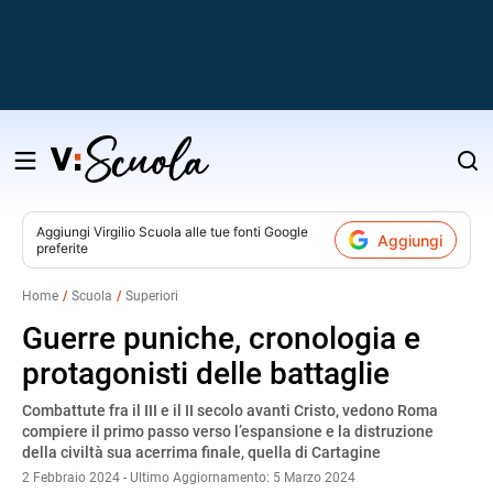
Salta
al
contenuto
Aggiungi
Virgilio Scuola
alle tue fonti Google
Aggiungi
preferite
v
Home
Scuola
Superiori
i
Guerre puniche, cronologia e
protagonisti delle battaglie
Combattute fra il III e il II secolo avanti Cristo, vedono Roma
compiere il primo passo verso l’espansione e la distruzione
della civiltà sua acerrima finale, quella di Cartagine
2 Febbraio 2024 - Ultimo Aggiornamento: 5 Marzo 2024