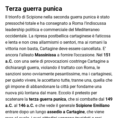
Terza guerra punica
Il trionfo di Scipione nella seconda guerra punica è stato
pressoché totale e ha consegnato a Roma l’indiscussa
leadership politica e commerciale del Mediterraneo
occidentale. La ripresa postbellica cartaginese è faticosa
e lenta e non crea allarmismi o sentori, ma ai romani la
vittoria non basta, Cartagine deve essere cancellata. E’
ancora l’alleato
Massinissa
a fornire l’occasione. Nel
151
a.C.
con una serie di provocazioni costringe Cartagine a
dichiarargli guerra, violando il trattato con Roma, le
sanzioni sono ovviamente pesantissime, ma i cartaginesi,
per quieto vivere, le accettano tutte, tranne una, quella che
gli impone di abbandonare la città per fondarne una
nuova più lontana dal mare. Eccolo il pretesto per
scatenare la
terza guerra punica
, che si combatte dal
149
a.C.
al
146 a.C.
e che vede il generale
Scipione Emiliano
entrare dopo un lungo
assedio a Cartagine
, che viene