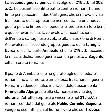
La
seconda guerra punica
si svolge dal
218 a.C.
al
202
a.C.
. Le pesanti sconfitte patite contro i romani, hanno
finito per spaccare in due Cartagine, che si ritrova divisa
tra il partito dei proprietari terrieri, contrari a una nuova
guerra perché timorosi di perdere le loro terre e i loro beni,
e quello revanscista, favorevole alla ricostituzione
dell’impero cartaginese e votato alla distruzione di Roma.
A prevalere è il secondo gruppo, guidato dalla
famiglia
Barca
, di cui fa parte
Annibale
, che nel
219 a.C.
accende
la miccia, dichiarando guerra con un pretesto a
Sagunto
,
città in orbità romana.
Il piano di Annibale, che ha giurato agli dei di odiare i
romani fino alla morte, è ambizioso, trascinare in guerra
Roma, invadendo l’Italia, ma facendolo passando
dai
Pirenei alle Alpi
, grazie alla clamorosa novità degli
elefanti
. L’effetto sorpresa è vincente e nel
218 a.C.
i
romani, condotti dal generale
Publio Cornelio Scipione
,
vengono sconfitti sia sul fiume
Ticino
che sul
Trebbia
.