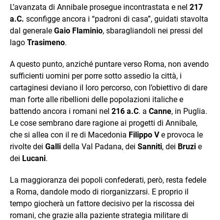
L’avanzata di Annibale prosegue incontrastata e nel
217
a.C.
sconfigge ancora i “padroni di casa”, guidati stavolta
dal generale
Gaio Flaminio
, sbaragliandoli nei pressi del
lago
Trasimeno
.
A questo punto, anziché puntare verso Roma, non avendo
sufficienti uomini per porre sotto assedio la città, i
cartaginesi deviano il loro percorso, con l’obiettivo di dare
man forte alle ribellioni delle popolazioni italiche e
battendo ancora i romani nel
216 a.C
. a
Canne
, in Puglia.
Le cose sembrano dare ragione ai progetti di Annibale,
che si allea con il re di Macedonia
Filippo V
e provoca le
rivolte dei
Galli
della Val Padana, dei
Sanniti
, dei
Bruzi
e
dei
Lucani
.
La maggioranza dei popoli confederati, però, resta fedele
a Roma, dandole modo di riorganizzarsi. E proprio il
tempo giocherà un fattore decisivo per la riscossa dei
romani, che grazie alla paziente strategia militare di