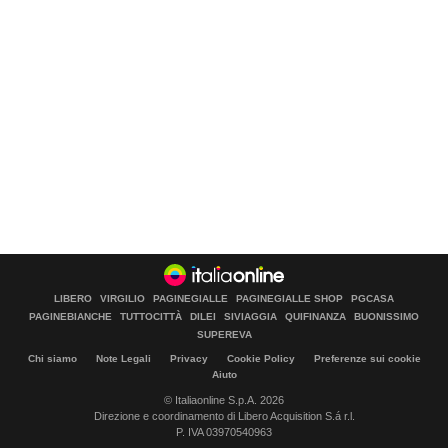
LIBERO
VIRGILIO
PAGINEGIALLE
PAGINEGIALLE SHOP
PGCASA
PAGINEBIANCHE
TUTTOCITTÀ
DILEI
SIVIAGGIA
QUIFINANZA
BUONISSIMO
SUPEREVA
Chi siamo
Note Legali
Privacy
Cookie Policy
Preferenze sui cookie
Aiuto
© Italiaonline S.p.A. 2026
Direzione e coordinamento di Libero Acquisition S.á r.l.
P. IVA 03970540963