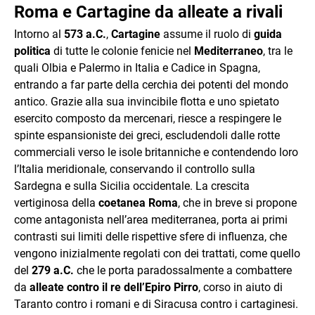
Roma e Cartagine da alleate a rivali
Intorno al
573 a.C.
,
Cartagine
assume il ruolo di
guida
politica
di tutte le colonie fenicie nel
Mediterraneo
, tra le
quali Olbia e Palermo in Italia e Cadice in Spagna,
entrando a far parte della cerchia dei potenti del mondo
antico. Grazie alla sua invincibile flotta e uno spietato
esercito composto da mercenari, riesce a respingere le
spinte espansioniste dei greci, escludendoli dalle rotte
commerciali verso le isole britanniche e contendendo loro
l’Italia meridionale, conservando il controllo sulla
Sardegna e sulla Sicilia occidentale. La crescita
vertiginosa della
coetanea Roma
, che in breve si propone
come antagonista nell’area mediterranea, porta ai primi
contrasti sui limiti delle rispettive sfere di influenza, che
vengono inizialmente regolati con dei trattati, come quello
del
279 a.C.
che le porta paradossalmente a combattere
da
alleate contro il re dell’Epiro Pirro
, corso in aiuto di
Taranto contro i romani e di Siracusa contro i cartaginesi.