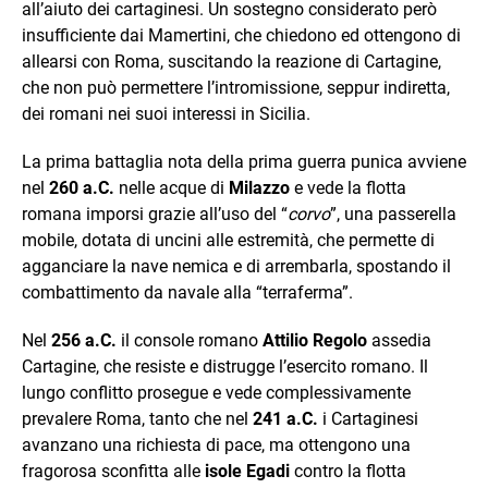
all’aiuto dei cartaginesi. Un sostegno considerato però
insufficiente dai Mamertini, che chiedono ed ottengono di
allearsi con Roma, suscitando la reazione di Cartagine,
che non può permettere l’intromissione, seppur indiretta,
dei romani nei suoi interessi in Sicilia.
La prima battaglia nota della prima guerra punica avviene
nel
260 a.C.
nelle acque di
Milazzo
e vede la flotta
romana imporsi grazie all’uso del “
corvo
”, una passerella
mobile, dotata di uncini alle estremità, che permette di
agganciare la nave nemica e di arrembarla, spostando il
combattimento da navale alla “terraferma”.
Nel
256 a.C.
il console romano
Attilio Regolo
assedia
Cartagine, che resiste e distrugge l’esercito romano. Il
lungo conflitto prosegue e vede complessivamente
prevalere Roma, tanto che nel
241 a.C.
i Cartaginesi
avanzano una richiesta di pace, ma ottengono una
fragorosa sconfitta alle
isole Egadi
contro la flotta