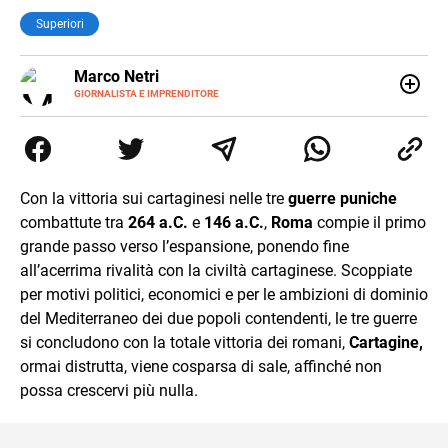
Superiori
E-
Marco Netri
MAIL
GIORNALISTA E IMPRENDITORE
Ho iniziato a scrivere da giovanissimo e ne ho fatto il mio
lavoro. Dopo la laurea in Scienze Politiche e il Master in
Giornalismo conseguiti alla Luiss, ho associato la
passione per la scrittura a quello per lo studio
dedicandomi per anni al lavoro di ricercatore. Oggi sono
Con la vittoria sui cartaginesi nelle tre
guerre puniche
imprenditore di me stesso.
combattute tra
264 a.C.
e
146 a.C.
,
Roma
compie il primo
grande passo verso l’espansione, ponendo fine
all’acerrima rivalità con la civiltà cartaginese. Scoppiate
per motivi politici, economici e per le ambizioni di dominio
del Mediterraneo dei due popoli contendenti, le tre guerre
si concludono con la totale vittoria dei romani,
Cartagine,
ormai distrutta, viene cosparsa di sale, affinché non
possa crescervi più nulla.