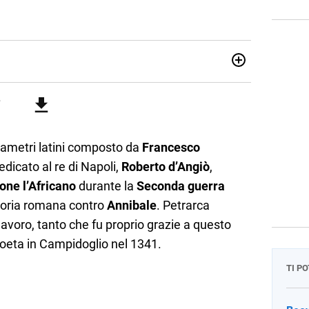
attica dell’italiano e dell’inglese, insegno ad adolescenti e
di secondo grado. Mi occupo inoltre di traduzioni, SEO
Amo i saggi storici, la cucina e la mia Honda CBF500. Non ho
ametri latini composto da
Francesco
Dedicato al re di Napoli,
Roberto d’Angiò
,
one l’Africano
durante la
Seconda guerra
ittoria romana contro
Annibale
. Petrarca
lavoro, tanto che fu proprio grazie a questo
eta in Campidoglio nel 1341.
TI P