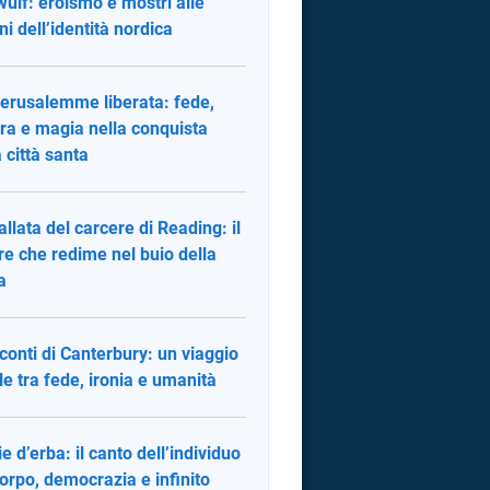
ulf: eroismo e mostri alle
ni dell’identità nordica
erusalemme liberata: fede,
ra e magia nella conquista
a città santa
allata del carcere di Reading: il
re che redime nel buio della
a
cconti di Canterbury: un viaggio
le tra fede, ironia e umanità
ie d’erba: il canto dell’individuo
corpo, democrazia e infinito