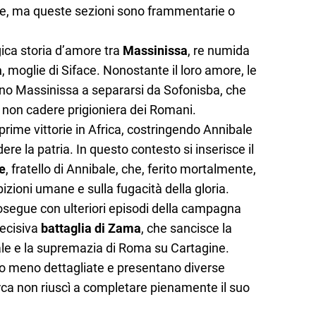
ace, ma queste sezioni sono frammentarie o
gica storia d’amore tra
Massinissa
, re numida
a
, moglie di Siface. Nonostante il loro amore, le
ono Massinissa a separarsi da Sofonisba, che
per non cadere prigioniera dei Romani.
prime vittorie in Africa, costringendo Annibale
endere la patria. In questo contesto si inserisce il
e
, fratello di Annibale, che, ferito mortalmente,
bizioni umane e sulla fugacità della gloria.
osegue con ulteriori episodi della campagna
decisiva
battaglia di Zama
, che sancisce la
bale e la supremazia di Roma su Cartagine.
no meno dettagliate e presentano diverse
rca non riuscì a completare pienamente il suo