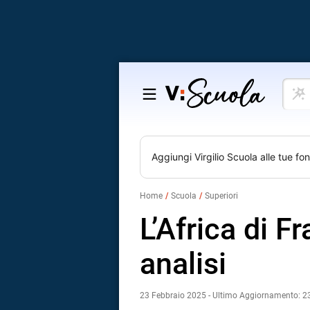
Cosa
Salta
vuoi
al
impar
contenuto
Aggiungi
Virgilio Scuola
alle tue fon
Home
Scuola
Superiori
L’Africa di F
analisi
23 Febbraio 2025 - Ultimo Aggiornamento: 2