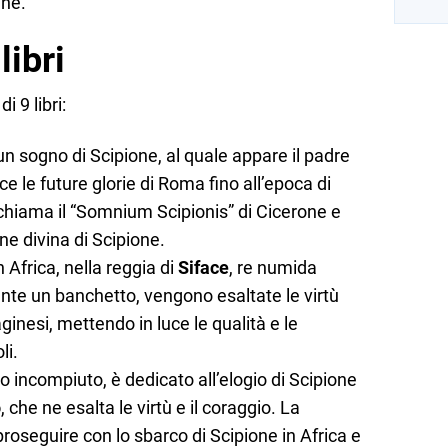
ine.
libri
i 9 libri:
un sogno di Scipione, al quale appare il padre
ce le future glorie di Roma fino all’epoca di
chiama il “Somnium Scipionis” di Cicerone e
ne divina di Scipione.
 Africa, nella reggia di
Siface
, re numida
ante un banchetto, vengono esaltate le virtù
inesi, mettendo in luce le qualità e le
li.
o incompiuto, è dedicato all’elogio di Scipione
o
, che ne esalta le virtù e il coraggio. La
oseguire con lo sbarco di Scipione in Africa e