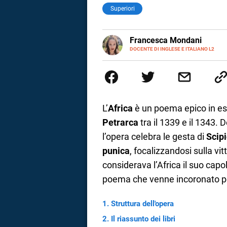
Superiori
LINKEDIN
Francesca Mondani
INSTAGRAM
DOCENTE DI INGLESE E ITALIANO L2
Specializzata in pedagogia e did
adulti nella scuola secondaria 
Onsite e contenuti per il web. 
il dono della sintesi.
L’
Africa
è un poema epico in es
Petrarca
tra il 1339 e il 1343. 
l’opera celebra le gesta di
Scipi
punica
, focalizzandosi sulla v
considerava l’Africa il suo capo
poema che venne incoronato po
i
Struttura dell'opera
Il riassunto dei libri
tografico