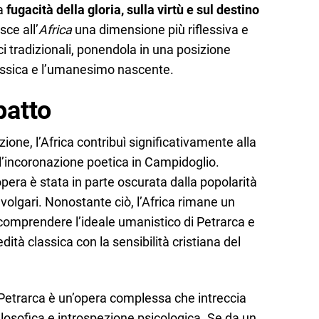
la
fugacità della gloria, sulla virtù e sul destino
sce all’
Africa
una dimensione più riflessiva e
ici tradizionali, ponendola in una posizione
lassica e l’umanesimo nascente.
patto
ne, l’Africa contribuì significativamente alla
l’incoronazione poetica in Campidoglio.
’opera è stata in parte oscurata dalla popolarità
 volgari. Nonostante ciò, l’Africa rimane un
mprendere l’ideale umanistico di Petrarca e
redità classica con la sensibilità cristiana del
co Petrarca è un’opera complessa che intreccia
filosofica e introspezione psicologica. Se da un