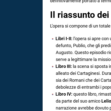
definitivamente portato a term
Il riassunto dei 
L’opera si compone di un totale d
Libri I-II:
l’opera si apre con 
defunto, Publio, che gli predi
Augusto. Questo episodio ri
serve a legittimare la missio
Libro III:
la scena si sposta in
alleato dei Cartaginesi. Dur
sia dei Romani che dei Cartag
debolezze di entrambi i popo
Libro IV:
questo libro, rimast
da parte del suo amico
Leli
narrazione avrebbe dovuto pr