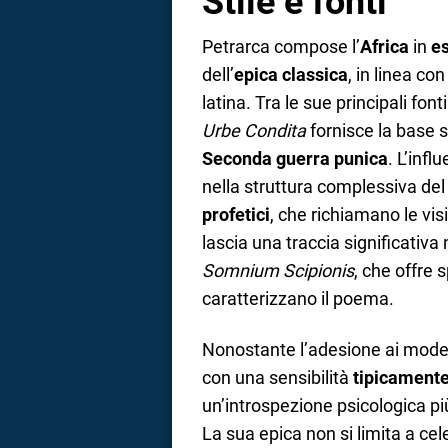
Stile e fonti
Petrarca compose l’
Africa
in
es
dell’
epica classica
, in linea co
latina. Tra le sue principali font
Urbe Condita
fornisce la base st
Seconda guerra punica
. L’infl
nella struttura complessiva de
profetici
, che richiamano le visi
lascia una traccia significativa n
Somnium Scipionis
, che offre s
caratterizzano il poema.
Nonostante l’adesione ai modell
con una sensibilità
tipicament
un’introspezione psicologica p
La sua epica non si limita a ce