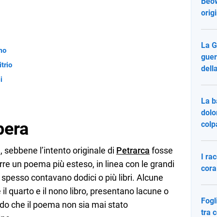
Beow
origi
La G
imo
guer
itrio
dell
i
La b
dolo
pera
colp
i
, sebbene l’intento originale di
Petrarca
fosse
I ra
re un poema più esteso, in linea con le grandi
cora
 spesso contavano dodici o più libri. Alcune
e il quarto e il nono libro, presentano lacune o
Fogl
do che il poema non sia mai stato
tra 