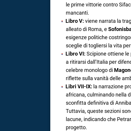
le prime vittorie contro Sif
mancanti.
Libro V:
viene narrata la tra
alleato di Roma, e
Sofonisb
esigenze politiche costring
sceglie di togliersi la vita 
Libro VI:
Scipione ottiene le 
a ritirarsi dall’Italia per dif
celebre monologo di
Magon
riflette sulla vanità delle am
Libri VII-IX:
la narrazione pr
africana, culminando nella 
sconfitta definitiva di Anni
Tuttavia, queste sezioni so
lacune, indicando che Petra
progetto.