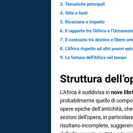
Tematiche principali
a
Stile e fonti
correnze
Ricezione e impatto
Il rapporto tra l’Africa e l’Umanes
Il contrasto tra destino e libero arb
L’Africa rispetto ad altri poemi epic
La fortuna dell’Africa nel tempo
Struttura dell’o
L’Africa è suddivisa in
nove libr
probabilmente quello di compor
opere epiche dell’antichità, che
sezioni dell’opera, in particolar
risultano incomplete, suggeren