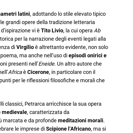
ametri latini
, adottando lo stile elevato tipico
n le grandi opere della tradizione letteraria
i d’ispirazione vi è
Tito Livio
, la cui opera
Ab
orica per la narrazione degli eventi legati alla
uenza di
Virgilio
è altrettanto evidente, non solo
l poema, ma anche nell’uso di
episodi onirici e
oni presenti nell’
Eneide
. Un altro autore che
ell’
Africa
è
Cicerone
, in particolare con il
punti per le riflessioni filosofiche e morali che
i classici, Petrarca arricchisce la sua opera
e medievale
, caratterizzata da
iù marcata e da profonde
meditazioni morali
.
lebrare le imprese di
Scipione l’Africano
, ma si