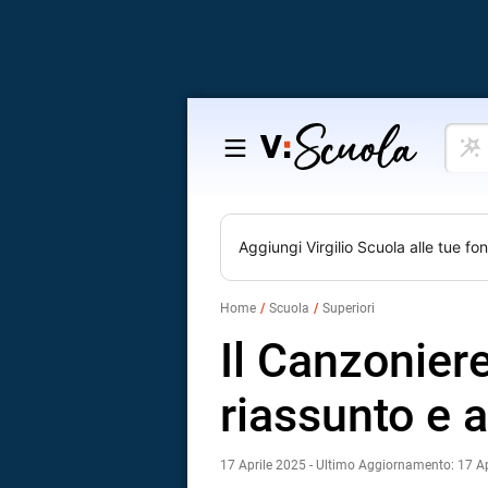
Cosa
Salta
vuoi
al
impar
contenuto
Aggiungi
Virgilio Scuola
alle tue fon
Home
Scuola
Superiori
Il Canzoniere
riassunto e a
17 Aprile 2025 - Ultimo Aggiornamento: 17 A