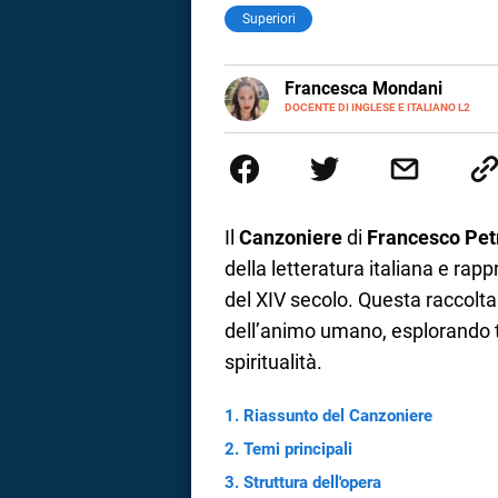
Superiori
LINKEDIN
Francesca Mondani
INSTAGRAM
DOCENTE DI INGLESE E ITALIANO L2
Specializzata in pedagogia e did
adulti nella scuola secondaria 
Onsite e contenuti per il web. 
il dono della sintesi.
Il
Canzoniere
di
Francesco Pet
della letteratura italiana e rapp
del XIV secolo. Questa raccolt
dell’animo umano, esplorando t
spiritualità.
Riassunto del Canzoniere
i
Temi principali
Struttura dell'opera
tografico