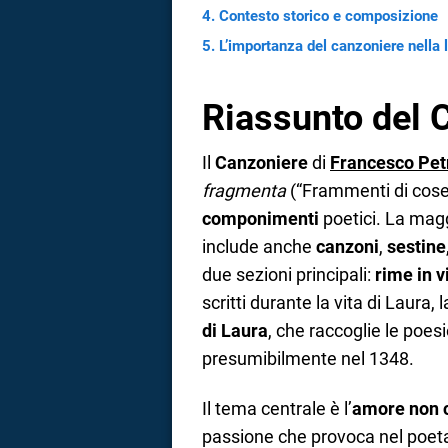
Contesto storico e composizione
a
L’importanza del canzoniere nella l
correnze
Riassunto del 
Il
Canzoniere
di
Francesco Pet
fragmenta
(“Frammenti di cose
componimenti
poetici. La magg
include anche
canzoni
,
sestine
due sezioni principali:
rime in v
scritti durante la vita di Laura,
di Laura
, che raccoglie le poe
presumibilmente nel 1348.
Il tema centrale è l’
amore non c
passione che provoca nel poet