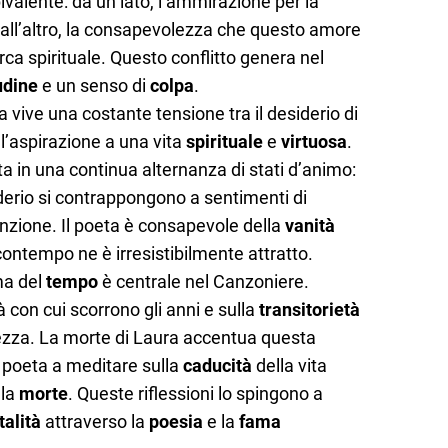
alente: da un lato, l’ammirazione per la
 dall’altro, la consapevolezza che questo amore
erca spirituale. Questo conflitto genera nel
udine
e un senso di
colpa
.
a vive una costante tensione tra il desiderio di
l’aspirazione a una vita
spirituale
e
virtuosa
.
 in una continua alternanza di stati d’animo:
erio si contrappongono a sentimenti di
nzione. Il poeta è consapevole della
vanità
ontempo ne è irresistibilmente attratto.
ma del
tempo
è centrale nel Canzoniere.
tà con cui scorrono gli anni e sulla
transitorietà
nezza. La morte di Laura accentua questa
 poeta a meditare sulla
caducità
della vita
lla
morte
. Queste riflessioni lo spingono a
alità
attraverso la
poesia
e la
fama