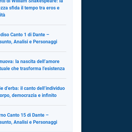
tti di William Shakespeare: la
ezza sfida il tempo tra eros e
ità
diso Canto 1 di Dante –
sunto, Analisi e Personaggi
 nuova: la nascita dell’amore
ituale che trasforma l’esistenza
ie d’erba: il canto dell’individuo
corpo, democrazia e infinito
rno Canto 15 di Dante –
sunto, Analisi e Personaggi