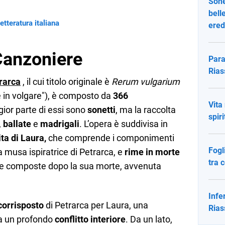
Sone
bell
etteratura italiana
ered
Canzoniere
Para
Rias
rarca
, il cui titolo originale è
Rerum vulgarium
 in volgare"), è composto da
366
Vita
ior parte di essi sono
sonetti
, ma la raccolta
spir
,
ballate
e
madrigali
. L’opera è suddivisa in
ita di Laura,
che comprende i componimenti
Fogl
 la musa ispiratrice di Petrarca, e
rime in morte
tra 
sie composte dopo la sua morte, avvenuta
Infe
orrisposto
di Petrarca per Laura, una
Rias
a un profondo
conflitto interiore
. Da un lato,