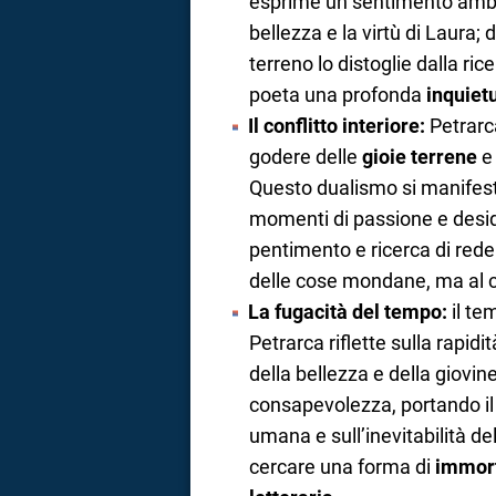
esprime un sentimento ambiv
bellezza e la virtù di Laura;
terreno lo distoglie dalla ric
poeta una profonda
inquiet
Il conflitto interiore:
Petrarc
godere delle
gioie terrene
e 
Questo dualismo si manifesta
momenti di passione e desid
pentimento e ricerca di rede
delle cose mondane, ma al c
La fugacità del tempo:
il te
Petrarca riflette sulla rapidi
della bellezza e della giovi
consapevolezza, portando il
umana e sull’inevitabilità de
cercare una forma di
immort