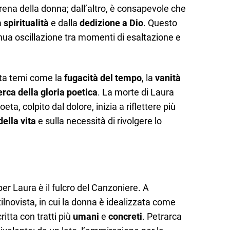
errena della donna; dall’altro, è consapevole che
a
spiritualità
e dalla
dedizione a Dio
. Questo
inua oscillazione tra momenti di esaltazione e
nta temi come la
fugacità del tempo
, la
vanità
erca della gloria poetica
. La morte di Laura
eta, colpito dal dolore, inizia a riflettere più
della vita
e sulla necessità di rivolgere lo
er Laura è il fulcro del Canzoniere. A
tilnovista, in cui la donna è idealizzata come
itta con tratti più
umani
e
concreti
. Petrarca