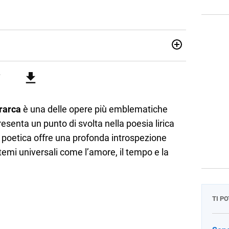
attica dell’italiano e dell’inglese, insegno ad adolescenti e
di secondo grado. Mi occupo inoltre di traduzioni, SEO
Amo i saggi storici, la cucina e la mia Honda CBF500. Non ho
rarca
è una delle opere più emblematiche
resenta un punto di svolta nella poesia lirica
a poetica offre una profonda introspezione
emi universali come l’amore, il tempo e la
TI P