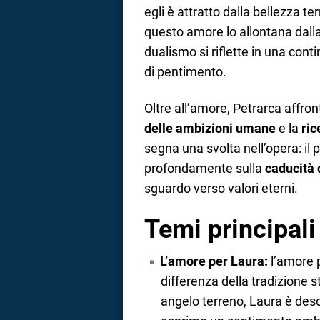
egli è attratto dalla bellezza t
questo amore lo allontana dall
dualismo si riflette in una cont
di pentimento.
Oltre all’amore, Petrarca affro
delle ambizioni umane
e la
ric
segna una svolta nell’opera: il po
profondamente sulla
caducità 
sguardo verso valori eterni.
Temi principali
L’amore per Laura:
l’amore p
differenza della tradizione s
angelo terreno, Laura è descr