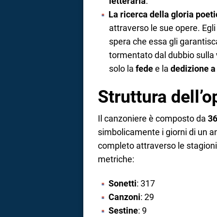
letteraria
.
La ricerca della gloria poet
attraverso le sue opere. Egl
spera che essa gli garantisc
tormentato dal dubbio sulla
solo la
fede
e la
dedizione a
Struttura dell’o
Il canzoniere è composto da
36
simbolicamente i giorni di un a
completo attraverso le stagioni
metriche:
Sonetti
: 317
Canzoni
: 29
Sestine
: 9