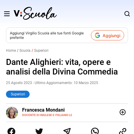
Salta
al
contenuto
Aggiungi
Virgilio Scuola
alle tue fonti Google
Aggiungi
preferite
v
Home
Scuola
Superiori
i
Dante Alighieri: vita, opere e
analisi della Divina Commedia
25 Agosto 2023 - Ultimo Aggiornamento: 10 Marzo 2025
Superiori
LINKEDIN
Francesca Mondani
INSTAGRAM
DOCENTE DI INGLESE E ITALIANO L2
Specializzata in pedagogia e didattica dell’italiano e
dell’inglese, insegno ad adolescenti e adulti nella scuola
secondaria di secondo grado. Mi occupo inoltre di