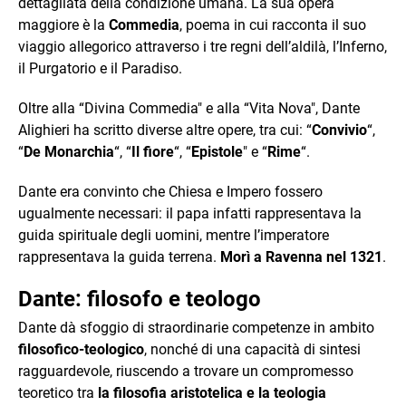
dettagliata della condizione umana. La sua opera
maggiore è la
Commedia
, poema in cui racconta il suo
viaggio allegorico attraverso i tre regni dell’aldilà, l’Inferno,
il Purgatorio e il Paradiso.
Oltre alla “Divina Commedia" e alla “Vita Nova", Dante
Alighieri ha scritto diverse altre opere, tra cui: “
Convivio
“,
“
De Monarchia
“, “
Il fiore
“, “
Epistole
" e “
Rime
“.
Dante era convinto che Chiesa e Impero fossero
ugualmente necessari: il papa infatti rappresentava la
guida spirituale degli uomini, mentre l’imperatore
rappresentava la guida terrena.
Morì a Ravenna nel 1321
.
Dante: filosofo e teologo
Dante dà sfoggio di straordinarie competenze in ambito
filosofico-teologico
, nonché di una capacità di sintesi
ragguardevole, riuscendo a trovare un compromesso
teoretico tra
la filosofia aristotelica e la teologia