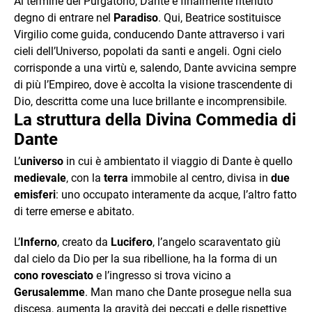
Al termine del Purgatorio, Dante è finalmente ritenuto
degno di entrare nel
Paradiso
. Qui, Beatrice sostituisce
Virgilio come guida, conducendo Dante attraverso i vari
cieli dell’Universo, popolati da santi e angeli. Ogni cielo
corrisponde a una virtù e, salendo, Dante avvicina sempre
di più l’Empireo, dove è accolta la visione trascendente di
Dio, descritta come una luce brillante e incomprensibile.
La struttura della Divina Commedia di
Dante
L’
universo
in cui è ambientato il viaggio di Dante è quello
medievale
, con la
terra
immobile al centro, divisa in
due
emisferi
: uno occupato interamente da acque, l’altro fatto
di terre emerse e abitato.
L’
Inferno
, creato da
Lucifero
, l’angelo scaraventato giù
dal cielo da Dio per la sua ribellione, ha la forma di un
cono rovesciato
e l’ingresso si trova vicino a
Gerusalemme
. Man mano che Dante prosegue nella sua
discesa, aumenta la gravità dei peccati e delle rispettive