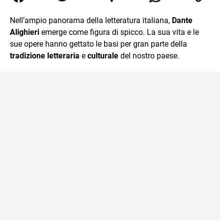
traduzioni, SEO Onsite e contenuti per il web. Amo i saggi
storici, la cucina e la mia Honda CBF500. Non ho il dono
Nell’ampio panorama della letteratura italiana,
Dante
della sintesi.
Alighieri
emerge come figura di spicco. La sua vita e le
sue opere hanno gettato le basi per gran parte della
tradizione letteraria
e
culturale
del nostro paese.