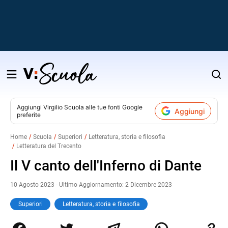
Salta
al
contenuto
Aggiungi
Virgilio Scuola
alle tue fonti Google
Aggiungi
preferite
v
Home
Scuola
Superiori
Letteratura, storia e filosofia
Letteratura del Trecento
i
Il V canto dell'Inferno di Dante
10 Agosto 2023 - Ultimo Aggiornamento: 2 Dicembre 2023
Superiori
Letteratura, storia e filosofia