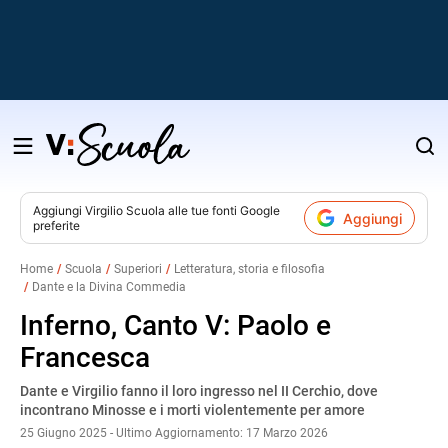
Salta
al
contenuto
Aggiungi
Virgilio Scuola
alle tue fonti Google
Aggiungi
preferite
v
Home
Scuola
Superiori
Letteratura, storia e filosofia
Dante e la Divina Commedia
i
Inferno, Canto V: Paolo e
Francesca
Dante e Virgilio fanno il loro ingresso nel II Cerchio, dove
incontrano Minosse e i morti violentemente per amore
25 Giugno 2025 - Ultimo Aggiornamento: 17 Marzo 2026