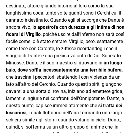
destinate, attorcigliando intorno al loro corpo la sua
lunghissima coda, tante volte quanti sono i Cerchi cui il
dannato è destinato. Quando egli si accorge che Dante è
ancora vivo,
lo apostrofa con durezza e gli intima di non
fidarsi di Virgilio
, poiché uscire dall’Inferno non sarà così
facile come lo è stato entrare. Virgilio, però, esattamente
come fece con Caronte, lo zittisce ricordandogli che il
viaggio di Dante è una precisa volontà di Dio. Superato
Minosse, Dante e il suo maestro si ritrovano in
un luogo
buio, dove soffia incessantemente una terribile bufera
,
che trascina i peccatori, sbattendoli con violenza da un
lato all’altro del Cerchio. Quando questi spiriti giungono
davanti a una sorta di rovina, iniziano ad emettere grida,
lamenti e ingiurie nei confronti dell’Onnipotente. Dante, a
questo punto, capisce immediatamente che
si tratta dei
lussuriosi
, i quali fluttuano nell’aria formando una larga
schiera simile agli storni quando volano in cielo. Dante,
quindi, si sofferma su un altro gruppo di anime che, in