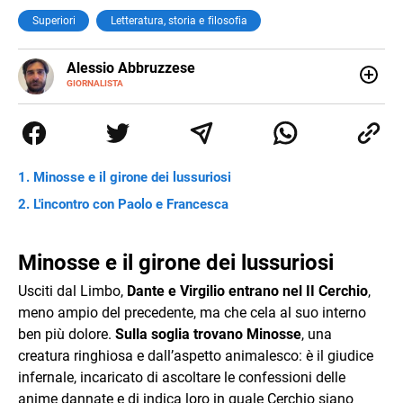
Superiori
Letteratura, storia e filosofia
Alessio Abbruzzese
GIORNALISTA
Nato e cresciuto a Roma, mi appassiono fin da
piccolissimo al mondo classico e a quello sport,
dicotomia che ancora oggi fa inevitabilmente parte della
mia vita. Potete leggermi sulle pagine de Il cuoio sul
Corriere dello Sport, e online sul sito del Guerin Sportivo.
Minosse e il girone dei lussuriosi
Mi interesso di numerosissime altre cose, ma di quelle di
solito non scrivo.
L'incontro con Paolo e Francesca
Minosse e il girone dei lussuriosi
Usciti dal Limbo,
Dante e Virgilio entrano nel II Cerchio
,
meno ampio del precedente, ma che cela al suo interno
ben più dolore.
Sulla soglia trovano Minosse
, una
creatura ringhiosa e dall’aspetto animalesco: è il giudice
infernale, incaricato di ascoltare le confessioni delle
anime dannate e di indica loro in quale Cerchio siano