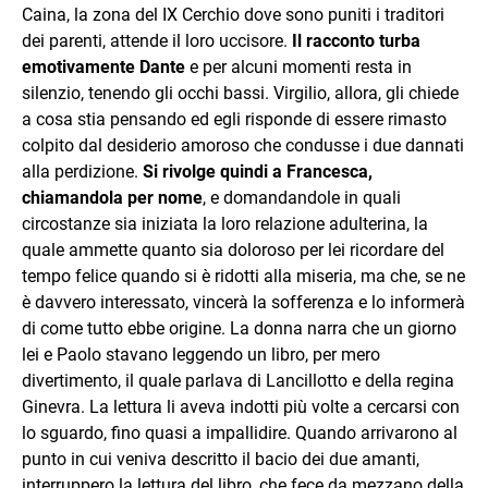
Caina, la zona del IX Cerchio dove sono puniti i traditori
dei parenti, attende il loro uccisore.
Il racconto turba
emotivamente Dante
e per alcuni momenti resta in
silenzio, tenendo gli occhi bassi. Virgilio, allora, gli chiede
a cosa stia pensando ed egli risponde di essere rimasto
colpito dal desiderio amoroso che condusse i due dannati
alla perdizione.
Si rivolge quindi a Francesca,
chiamandola per nome
, e domandandole in quali
circostanze sia iniziata la loro relazione adulterina, la
quale ammette quanto sia doloroso per lei ricordare del
tempo felice quando si è ridotti alla miseria, ma che, se ne
è davvero interessato, vincerà la sofferenza e lo informerà
di come tutto ebbe origine. La donna narra che un giorno
lei e Paolo stavano leggendo un libro, per mero
divertimento, il quale parlava di Lancillotto e della regina
Ginevra. La lettura li aveva indotti più volte a cercarsi con
lo sguardo, fino quasi a impallidire. Quando arrivarono al
punto in cui veniva descritto il bacio dei due amanti,
interruppero la lettura del libro, che fece da mezzano della