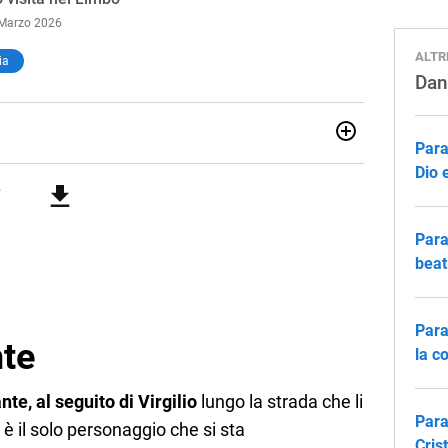
 Marzo 2026
ALTR
ia
Dan
Para
passiono fin da piccolissimo al mondo classico e a quello
Dio 
i fa inevitabilmente parte della mia vita. Potete leggermi
iere dello Sport, e online sul sito del Guerin Sportivo. Mi
 cose, ma di quelle di solito non scrivo.
Para
beat
Para
nte
la c
nte, al seguito di Virgilio
lungo la strada che li
Para
 è il solo personaggio che si sta
Cris