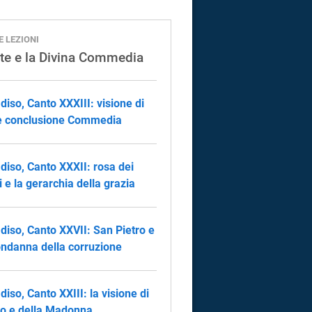
E LEZIONI
te e la Divina Commedia
diso, Canto XXXIII: visione di
e conclusione Commedia
diso, Canto XXXII: rosa dei
i e la gerarchia della grazia
diso, Canto XXVII: San Pietro e
ondanna della corruzione
diso, Canto XXIII: la visione di
to e della Madonna