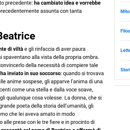
anto precedente:
ha cambiato idea e vorrebbe
recedentemente assunta con tanta
Mito
Filo
Beatrice
te di viltà
e gli rinfaccia di aver paura
Lett
i spaventano alla vista della propria ombra.
convincerlo della necessità di compiere tale
Stor
o ha inviato in suo soccorso
: quando si trovava
dalle anime sospese, gli apparve l’anima di una
ucenti come una stella e dalla voce soave,
gli qualunque cosa volesse. La donna, che si
ù grande poeta della storia dell’umanità, gli
uomo che lei aveva amato in modo
alle prese con le tre fiere e in procinto di