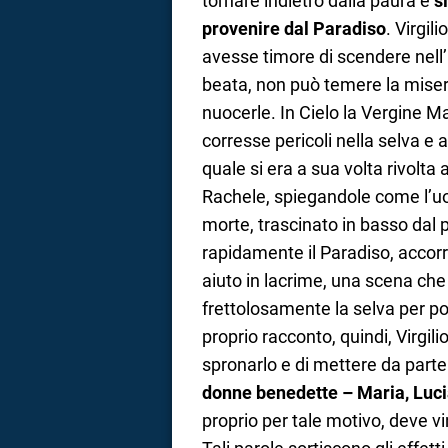
tornare indietro dalla paura e
s
provenire dal Paradiso
. Virgil
avesse timore di scendere nell
beata, non può temere la miseri
nuocerle. In Cielo la Vergine M
corresse pericoli nella selva e 
quale si era a sua volta rivolta
Rachele, spiegandole come l’uo
morte, trascinato in basso dal 
rapidamente il Paradiso, accorre
aiuto in lacrime, una scena che
frettolosamente la selva per po
proprio racconto, quindi, Virgil
spronarlo e di mettere da parte
donne benedette – Maria, Lucia
proprio per tale motivo, deve vi