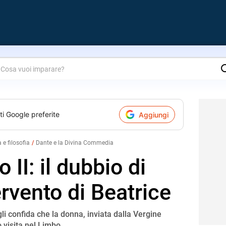
are?
ti Google preferite
Aggiungi
a e filosofia
Dante e la Divina Commedia
 II: il dubbio di
ervento di Beatrice
gli confida che la donna, inviata dalla Vergine
o visita nel Limbo