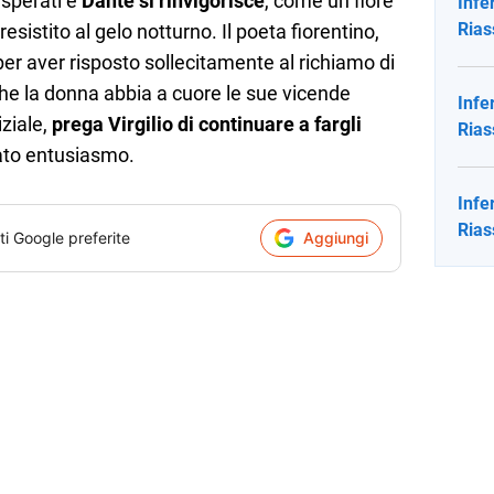
i sperati e
Dante si rinvigorisce
, come un fiore
Infe
Rias
esistito al gelo notturno. Il poeta fiorentino,
per aver risposto sollecitamente al richiamo di
 che la donna abbia a cuore le sue vicende
Infe
iziale,
prega Virgilio di continuare a fargli
Rias
ato entusiasmo.
Infe
Rias
ti Google preferite
Aggiungi