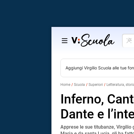
Cosa
Salta
vuoi
al
impar
contenuto
Aggiungi
Virgilio Scuola
alle tue fon
Home
Scuola
Superiori
Letteratura, stori
Inferno, Canto
Dante e l’int
Apprese le sue titubanze, Virgilio 
Maria e da santa Lucia, gli ha fatt