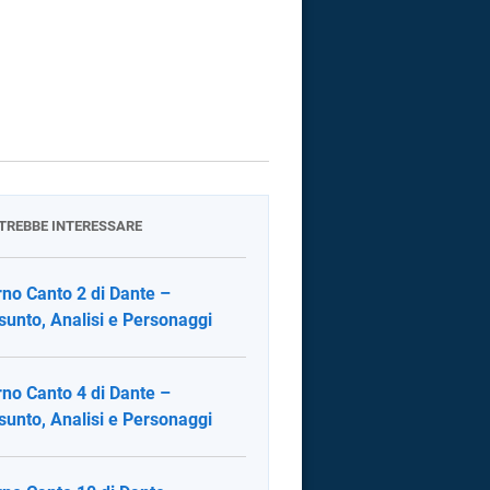
OTREBBE INTERESSARE
rno Canto 2 di Dante –
sunto, Analisi e Personaggi
rno Canto 4 di Dante –
sunto, Analisi e Personaggi