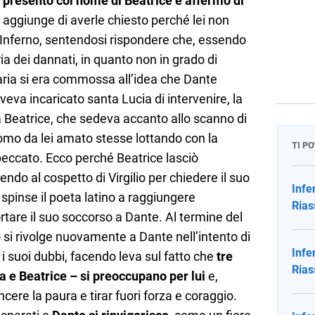
i presentò col nome di Beatrice e affermò di
io aggiunge di averle chiesto perché lei non
’Inferno, sentendosi rispondere che, essendo
a dei dannati, in quanto non in grado di
aria si era commossa all’idea che Dante
aveva incaricato santa Lucia di intervenire, la
 a Beatrice, che sedeva accanto allo scanno di
mo da lei amato stesse lottando con la
TI P
peccato. Ecco perché Beatrice lasciò
ndo al cospetto di Virgilio per chiedere il suo
Infe
 spinse il poeta latino a raggiungere
Rias
rtare il suo soccorso a Dante. Al termine del
io si rivolge nuovamente a Dante nell’intento di
Infe
 i suoi dubbi, facendo leva sul fatto che
tre
Rias
 e Beatrice – si preoccupano per lui
e,
ncere la paura e tirar fuori forza e coraggio.