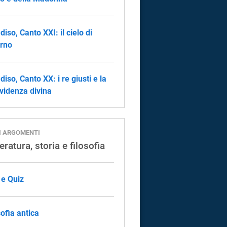
diso, Canto XXI: il cielo di
rno
diso, Canto XX: i re giusti e la
videnza divina
I ARGOMENTI
eratura, storia e filosofia
 e Quiz
sofia antica