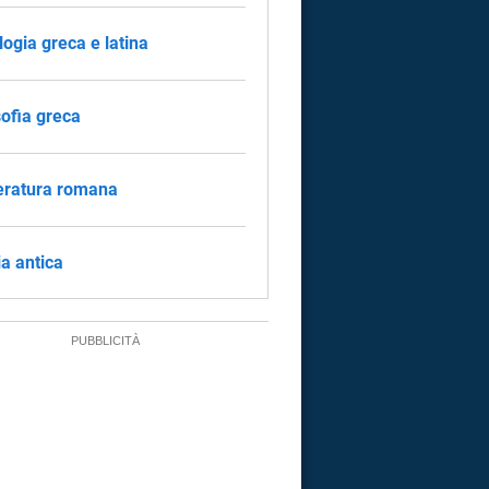
logia greca e latina
sofia greca
eratura romana
ia antica