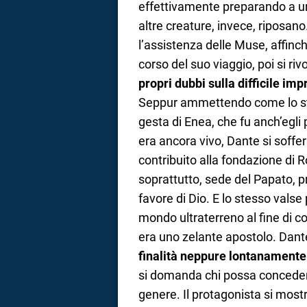
effettivamente preparando a un 
a
altre creature, invece, riposa
l’assistenza delle Muse, affinch
correnze
corso del suo viaggio, poi si riv
propri dubbi sulla difficile im
Seppur ammettendo come lo ste
gesta di Enea, che fu anch’egli 
era ancora vivo, Dante si soffe
contribuito alla fondazione di
soprattutto, sede del Papato, pr
favore di Dio. E lo stesso vals
mondo ultraterreno al fine di cor
era uno zelante apostolo. Dant
finalità neppure lontanamente
si domanda chi possa concedergli
genere. Il protagonista si mos