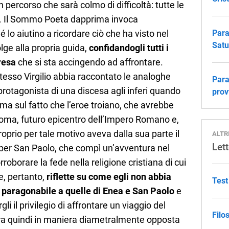
percorso che sarà colmo di difficoltà: tutte le
no. Il Sommo Poeta dapprima invoca
é lo aiutino a ricordare ciò che ha visto nel
Para
Satu
olge alla propria guida,
confidandogli tutti i
presa
che si sta accingendo ad affrontare.
sso Virgilio abbia raccontato le analoghe
Para
protagonista di una discesa agli inferi quando
prov
rma sul fatto che l’eroe troiano, che avrebbe
 Roma, futuro epicentro dell’Impero Romano e,
oprio per tale motivo aveva dalla sua parte il
ALTR
Lett
e per San Paolo, che compì un’avventura nel
roborare la fede nella religione cristiana di cui
e, pertanto,
riflette su come egli non abbia
Test
 paragonabile a quelle di Enea e San Paolo
e
 il privilegio di affrontare un viaggio del
Filo
tra quindi in maniera diametralmente opposta