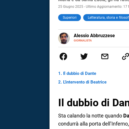
25 Giugno 2025 - Ultimo Aggiornamento: 17
Superiori
Letteratura, storia e filosof
Alessio Abbruzzese
GIORNALISTA
Nato e cresciuto a Roma, mi ap
sport, dicotomia che ancora ogg
sulle pagine de Il cuoio sul Corr
interesso di numerosissime altre
Il dubbio di Dante
L'intervento di Beatrice
Il dubbio di Da
i
Sta calando la notte quando
Da
condurrà alla porta dell’Inferno,
tografico