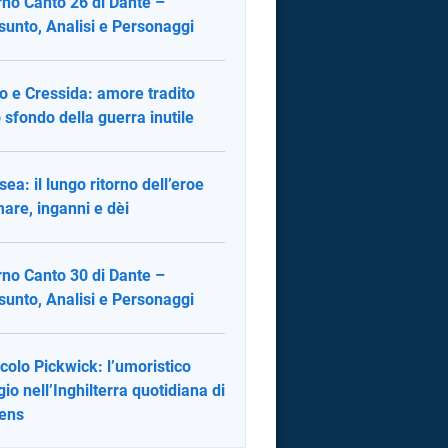
rno Canto 26 di Dante –
sunto, Analisi e Personaggi
lo e Cressida: amore tradito
o sfondo della guerra inutile
sea: il lungo ritorno dell’eroe
mare, inganni e dèi
rno Canto 30 di Dante –
sunto, Analisi e Personaggi
ircolo Pickwick: l’umoristico
gio nell’Inghilterra quotidiana di
ens