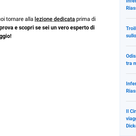
Infe
Rias
oi tornare alla
lezione dedicata
prima di
 prova e scopri se sei un vero esperto di
Troi
ggio!
sull
Odis
tra 
Infe
Rias
Il C
viag
Dick