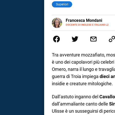
Superiori
LINKEDIN
Francesca Mondani
INSTAGRAM
DOCENTE DI INGLESE E ITALIANO L2
Specializzata in pedagogia e did
adulti nella scuola secondaria 
Onsite e contenuti per il web. 
il dono della sintesi.
Tra avventure mozzafiato, mostri
è uno dei capolavori più celebri 
Omero, narra il lungo e travagli
guerra di Troia impiega
dieci a
insidie e creature mitologiche.
Dall’astuto inganno del
Cavallo
i
dall’ammaliante canto delle
Si
Ulisse è un susseguirsi di peri
tografico