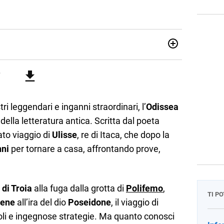
attica dell’italiano e dell’inglese, insegno ad adolescenti e
di secondo grado. Mi occupo inoltre di traduzioni, SEO
Amo i saggi storici, la cucina e la mia Honda CBF500. Non ho
 leggendari e inganni straordinari, l’
Odissea
della letteratura antica. Scritta dal poeta
ato viaggio di
Ulisse
, re di Itaca, che dopo la
nni
per tornare a casa, affrontando prove,
 di Troia
alla fuga dalla grotta di
Polifemo
,
TI P
rene
all’ira del dio
Poseidone
, il viaggio di
coli e ingegnose strategie. Ma quanto conosci