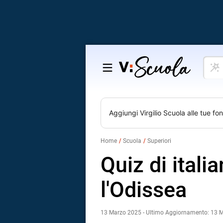
Cosa
Salta
vuoi
al
impar
contenuto
Aggiungi
Virgilio Scuola
alle tue fon
Home
Scuola
Superiori
Quiz di itali
l'Odissea
13 Marzo 2025 - Ultimo Aggiornamento: 13 