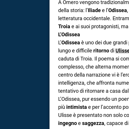
A Omero vengono tradizionalmen
della storia: l’
Iliade
e l’
Odissea
letteratura occidentale. Entra
Troia
e ai suoi protagonisti, ma
L’Odissea
L’
Odissea
è uno dei due grandi p
lungo e difficile
ritorno
di
Uliss
caduta di Troia. Il poema si c
complesso, che alterna momen
centro della narrazione vi è l’e
intelligenza, che affronta numer
tentativo di ritornare a casa d
L’Odissea, pur essendo un poema 
più
intimista
e per l’accento po
Ulisse è presentato non solo 
ingegno
e
saggezza
, capace di