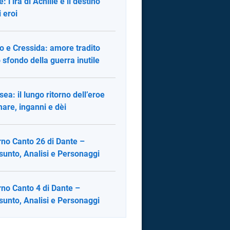
e: l’ira di Achille e il destino
i eroi
lo e Cressida: amore tradito
o sfondo della guerra inutile
sea: il lungo ritorno dell’eroe
mare, inganni e dèi
rno Canto 26 di Dante –
sunto, Analisi e Personaggi
rno Canto 4 di Dante –
sunto, Analisi e Personaggi