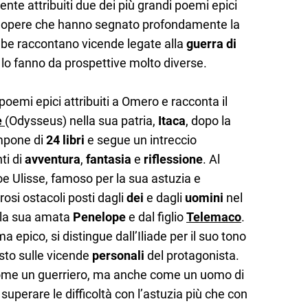
te attribuiti due dei più grandi poemi epici
, opere che hanno segnato profondamente la
mbe raccontano vicende legate alla
guerra di
 lo fanno da prospettive molto diverse.
oemi epici attribuiti a Omero e racconta il
e
(Odysseus) nella sua patria,
Itaca
, dopo la
ompone di
24 libri
e segue un intreccio
ti di
avventura
,
fantasia
e
riflessione
. Al
roe Ulisse, famoso per la sua astuzia e
osi ostacoli posti dagli
dei
e dagli
uomini
nel
alla sua amata
Penelope
e dal figlio
Telemaco
.
epico, si distingue dall’Iliade per il suo tono
sto sulle vicende
personali
del protagonista.
come un guerriero, ma anche come un uomo di
 superare le difficoltà con l’astuzia più che con