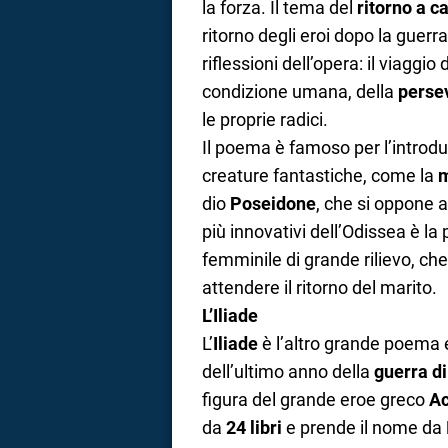
la forza. Il tema del
ritorno a c
ritorno degli eroi dopo la guerr
riflessioni dell’opera: il viaggi
condizione umana, della
perse
le proprie radici.
Il poema è famoso per l’introd
creature fantastiche, come la
m
dio
Poseidone
, che si oppone al
più innovativi dell’Odissea è l
femminile di grande rilievo, che
attendere il ritorno del marito.
L’Iliade
L’
Iliade
è l’altro grande poema e
dell’ultimo anno della
guerra di
figura del grande eroe greco
Ac
da
24 libri
e prende il nome da