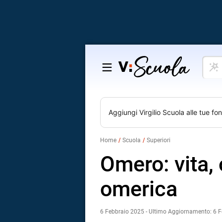
Cosa
Salta
vuoi
al
impar
contenuto
Aggiungi
Virgilio Scuola
alle tue fon
Home
Scuola
Superiori
Omero: vita,
omerica
6 Febbraio 2025 - Ultimo Aggiornamento: 6 