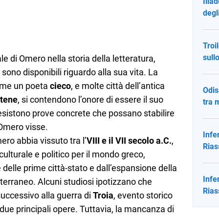
Iliad
degl
Troi
sull
e di Omero nella storia della letteratura,
sono disponibili riguardo alla sua vita. La
come un poeta
cieco
, e molte città dell’antica
Odis
tene
, si contendono l’onore di essere il suo
tra 
 esistono prove concrete che possano stabilire
Omero visse.
Infe
ro abbia vissuto tra l’
VIII e il VII secolo a.C.
,
Rias
ulturale e politico per il mondo greco,
 delle prime città-stato e dall’espansione della
Infe
iterraneo. Alcuni studiosi ipotizzano che
Rias
uccessivo alla guerra di
Troia
, evento storico
 due principali opere. Tuttavia, la mancanza di