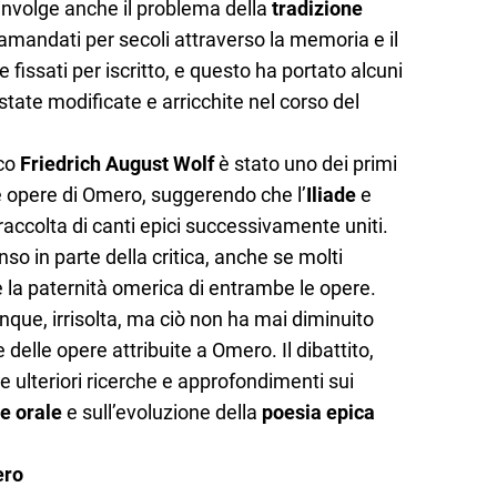
coinvolge anche il problema della
tradizione
ramandati per secoli attraverso la memoria e il
 fissati per iscritto, e questo ha portato alcuni
state modificate e arricchite nel corso del
sco
Friedrich August Wolf
è stato uno dei primi
le opere di Omero, suggerendo che l’
Iliade
e
raccolta di canti epici successivamente uniti.
so in parte della critica, anche se molti
 la paternità omerica di entrambe le opere.
que, irrisolta, ma ciò non ha mai diminuito
e delle opere attribuite a Omero. Il dibattito,
re ulteriori ricerche e approfondimenti sui
e orale
e sull’evoluzione della
poesia epica
ero