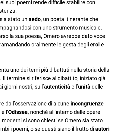
nei suoi poemi rende difficile stabilire con
istenza.
sia stato un
aedo
, un poeta itinerante che
ompagnandosi con uno strumento musicale,
erso la sua poesia, Omero avrebbe dato voce
, tramandando oralmente le gesta degli
eroi
e
ta uno dei temi più dibattuti nella storia della
. Il termine si riferisce al dibattito, iniziato già
 giorni nostri, sull’
autenticità
e l’
unità
delle
ire dall’osservazione di alcune
incongruenze
e
e l’
Odissea
, nonché all’interno delle opere
 e moderni si sono chiesti se Omero sia stato
mbi i poemi, o se questi siano il frutto di
autori