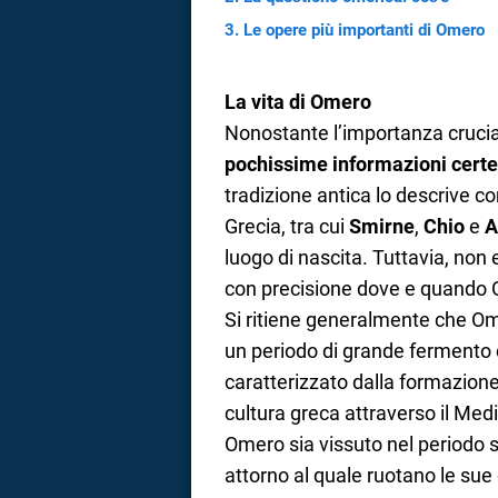
Le opere più importanti di Omero
a
correnze
La vita di Omero
Nonostante l’importanza crucial
pochissime informazioni certe
tradizione antica lo descrive 
Grecia, tra cui
Smirne
,
Chio
e
A
luogo di nascita. Tuttavia, non
con precisione dove e quando 
Si ritiene generalmente che Ome
un periodo di grande fermento c
caratterizzato dalla formazione
cultura greca attraverso il Med
Omero sia vissuto nel periodo s
attorno al quale ruotano le sue