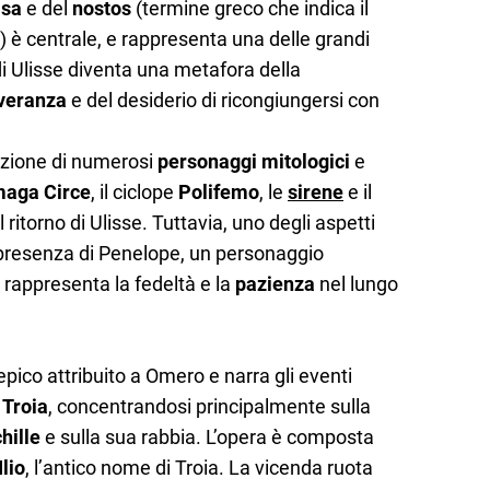
asa
e del
nostos
(termine greco che indica il
a) è centrale, e rappresenta una delle grandi
o di Ulisse diventa una metafora della
veranza
e del desiderio di ricongiungersi con
uzione di numerosi
personaggi mitologici
e
aga Circe
, il ciclope
Polifemo
, le
sirene
e il
 ritorno di Ulisse. Tuttavia, uno degli aspetti
a presenza di Penelope, un personaggio
 rappresenta la fedeltà e la
pazienza
nel lungo
pico attribuito a Omero e narra gli eventi
 Troia
, concentrandosi principalmente sulla
hille
e sulla sua rabbia. L’opera è composta
Ilio
, l’antico nome di Troia. La vicenda ruota