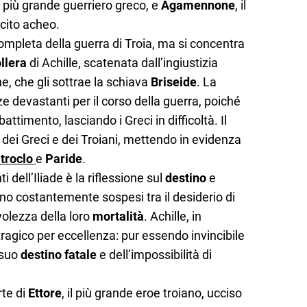
il più grande guerriero greco, e
Agamennone
, il
cito acheo.
completa della guerra di Troia, ma si concentra
llera
di Achille, scatenata dall’ingiustizia
 che gli sottrae la schiava
Briseide
. La
e devastanti per il corso della guerra, poiché
battimento, lasciando i Greci in difficoltà. Il
dei Greci e dei Troiani, mettendo in evidenza
troclo
e
Paride
.
i dell’Iliade è la riflessione sul
destino
e
sono costantemente sospesi tra il desiderio di
olezza della loro
mortalità
. Achille, in
tragico per eccellenza: pur essendo invincibile
 suo
destino fatale
e dell’impossibilità di
rte di
Ettore
, il più grande eroe troiano, ucciso