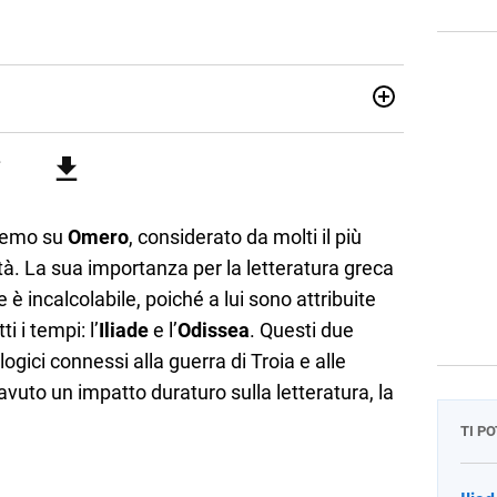
attica dell’italiano e dell’inglese, insegno ad adolescenti e
di secondo grado. Mi occupo inoltre di traduzioni, SEO
Amo i saggi storici, la cucina e la mia Honda CBF500. Non ho
eremo su
Omero
, considerato da molti il più
ità. La sua importanza per la letteratura greca
e è incalcolabile, poiché a lui sono attribuite
i i tempi: l’
Iliade
e l’
Odissea
. Questi due
gici connessi alla guerra di Troia e alle
avuto un impatto duraturo sulla letteratura, la
TI P