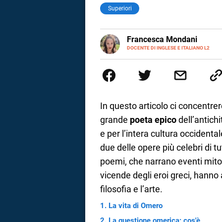
Superiori
LINKEDIN
Francesca Mondani
INSTAGRAM
DOCENTE DI INGLESE E ITALIANO L2
Specializzata in pedagogia e did
adulti nella scuola secondaria 
Onsite e contenuti per il web. 
il dono della sintesi.
In questo articolo ci concentr
grande
poeta epico
dell’antich
e per l’intera cultura occidental
due delle opere più celebri di tutt
poemi, che narrano eventi mitolo
vicende degli eroi greci, hanno 
filosofia e l’arte.
i
La vita di Omero
tografico
La questione omerica: cos'è