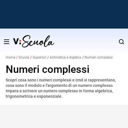
Salta
al
Home
Scuola
Superiori
Aritmetica e Algebra
Numeri complessi
contenuto
v
Numeri complessi
Scopri cosa sono i numeri complessi e cmd si rappresentano,
i
cosa sono il modulo e l'argomento di un numero complesso.
Impara a scrivere un numero complesso in forma algebrica,
trigonometrica e esponenziale.