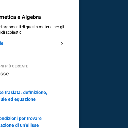
tmetica e Algebra
i argomenti di questa materia per gli
cicli scolastici
ie
ONI PIÙ CERCATE
lisse
se traslata: definizione,
ule ed equazione
ondizioni per trovare
uazione di un'ellisse