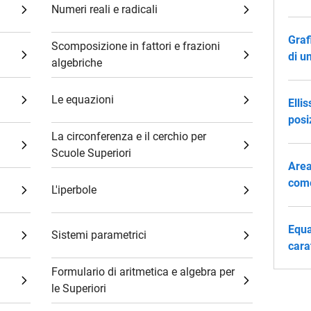
Numeri reali e radicali
Graf
Scomposizione in fattori e frazioni
di un
algebriche
Le equazioni
Ellis
posi
La circonferenza e il cerchio per
Scuole Superiori
Area
come
L'iperbole
Equa
Sistemi parametrici
cara
Formulario di aritmetica e algebra per
le Superiori