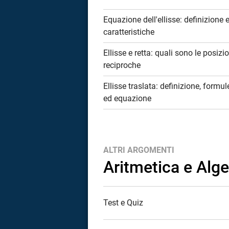
Equazione dell'ellisse: definizione 
caratteristiche
Ellisse e retta: quali sono le posizi
reciproche
Ellisse traslata: definizione, formul
ed equazione
ALTRI ARGOMENTI
Aritmetica e Alg
Test e Quiz
i
tografico