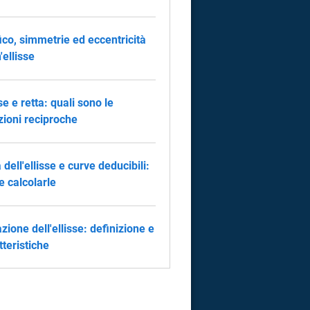
ico, simmetrie ed eccentricità
'ellisse
se e retta: quali sono le
zioni reciproche
 dell'ellisse e curve deducibili:
 calcolarle
zione dell'ellisse: definizione e
tteristiche