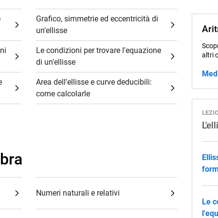
e
Grafico, simmetrie ed eccentricità di
Ari
un'ellisse
Scopr
oni
Le condizioni per trovare l'equazione
altri 
di un'ellisse
Med
e
Area dell'ellisse e curve deducibili:
come calcolarle
LEZI
L'el
ebra
Ellis
form
Numeri naturali e relativi
Le c
l'eq