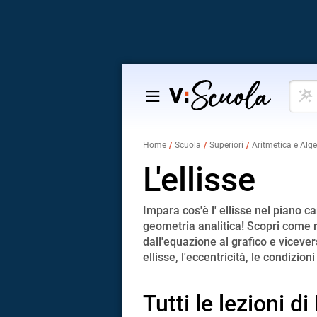
Cosa
Salta
vuoi
al
impar
contenuto
Home
Scuola
Superiori
Aritmetica e Alg
L'ellisse
Impara cos'è l' ellisse nel piano c
geometria analitica! Scopri come
dall'equazione al grafico e vicever
ellisse, l'eccentricità, le condizioni
Tutti le lezioni di 