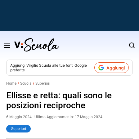
Salta
al
contenuto
Aggiungi
Virgilio Scuola
alle tue fonti Google
Aggiungi
preferite
v
Home
Scuola
Superiori
i
Ellisse e retta: quali sono le
posizioni reciproche
6 Maggio 2024 - Ultimo Aggiornamento: 17 Maggio 2024
Superiori