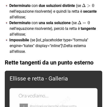
\Delta
Δ
>
0
Determinato
con
due soluzioni distinte
(se
> 0
nell’equazione risolvente) e quindi la retta è
secante
all’ellisse;
\Delta
Δ
=
0
Determinato
con
una sola soluzione
(se
= 0
nell’equazione risolvente), perciò la retta è
tangente
all’ellisse;
Impossibile
(se [iol_placeholder type="formula"
engine="katex" display="inline"]\Delta esterna
all’ellisse.
Rette tangenti da un punto esterno
Ellisse e retta - Galleria