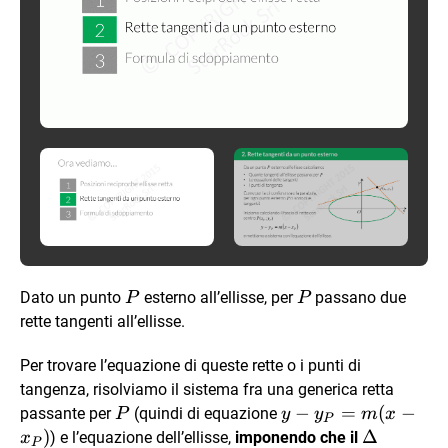
P
P
Dato un punto
esterno all’ellisse, per
passano due
P
P
rette tangenti all’ellisse.
Per trovare l’equazione di queste rette o i punti di
tangenza, risolviamo il sistema fra una generica retta
P
y-
−
=
(
−
passante per
(quindi di equazione
P
y
y
m
x
P
y_P=m(x-
)
\Delta
Δ
) e l’equazione dell’ellisse,
imponendo che il
x
P