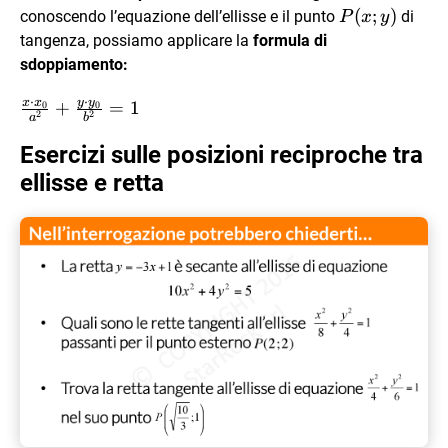
P(x;y)
(
;
)
conoscendo l’equazione dell’ellisse e il punto
di
P
x
y
tangenza, possiamo applicare la
formula di
sdoppiamento:
⋅
⋅
y
y
x
x
\frac{x
+
=
1
0
0
2
2
a
b
\cdot
Esercizi sulle posizioni reciproche tra
x_0}
{a^2}+
ellisse e retta
\frac{y
\cdot
y_0}
{b^2}=1