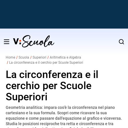
Salta
al
Home
Scuola
Superiori
Aritmetica e Algebra
contenuto
La circonferenza e il cerchio per Scuole Superiori
v
La circonferenza e il
cerchio per Scuole
i
Superiori
Geometria analitica: impara cos'è la circonferenza nel piano
cartesiano e la sua formula. Scopri come ricavare la sua
equazione e come passare dall'equazione al grafico e viceversa.
Studia le posizioni reciproche tra retta e circonferenza e tra