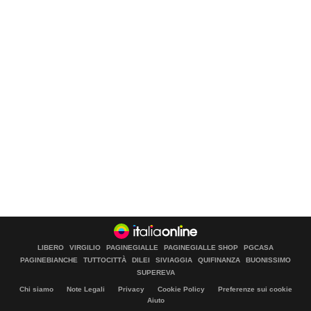
LIBERO
VIRGILIO
PAGINEGIALLE
PAGINEGIALLE SHOP
PGCASA
PAGINEBIANCHE
TUTTOCITTÀ
DILEI
SIVIAGGIA
QUIFINANZA
BUONISSIMO
SUPEREVA
Chi siamo
Note Legali
Privacy
Cookie Policy
Preferenze sui cookie
Aiuto