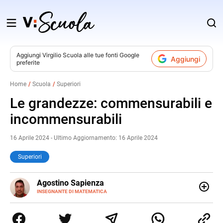
Salta
al
contenuto
Aggiungi
Virgilio Scuola
alle tue fonti Google
Aggiungi
preferite
v
Home
Scuola
Superiori
i
Le grandezze: commensurabili e
incommensurabili
16 Aprile 2024 - Ultimo Aggiornamento: 16 Aprile 2024
Superiori
E-
Agostino Sapienza
MAIL
LINKEDIN
INSEGNANTE DI MATEMATICA
Sono nato a Reggio Calabria il 07/10/85. Mi sono
diplomato nel 2005 all'Istituto Magistrale Statale
Tommaso Gulli. Ho conseguito la laurea triennale in