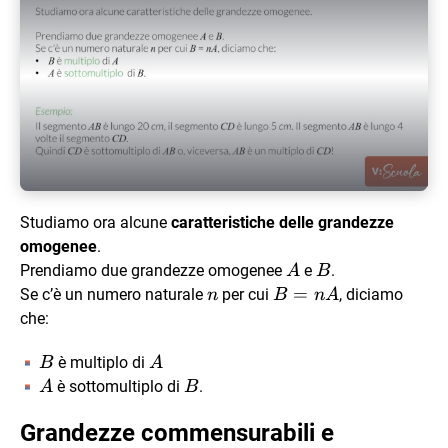
Play Video
Studiamo ora alcune
caratteristiche delle grandezze
omogenee
.
A
B
Prendiamo due grandezze omogenee
e
.
A
B
n
B
=
Se c’è un numero naturale
per cui
, diciamo
n
B
n
A
=
che:
nA
B
A
è multiplo di
B
A
A
B
è sottomultiplo di
.
A
B
Grandezze commensurabili e