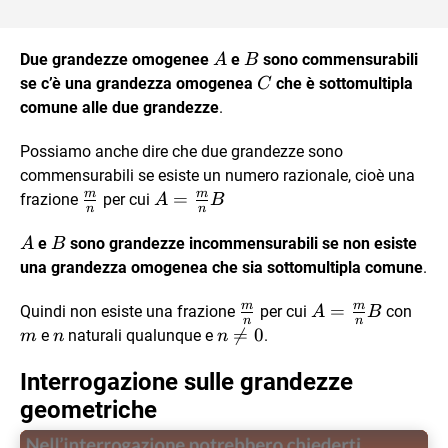
A
B
Due grandezze omogenee
e
sono commensurabili
A
B
C
se c’è una grandezza omogenea
che è sottomultipla
C
comune alle due grandezze
.
Possiamo anche dire che due grandezze sono
commensurabili se esiste un numero razionale, cioè una
m
m
\frac{m}
A=
=
frazione
per cui
A
B
n
n
{n}
\frac{m}
A
B
e
sono grandezze incommensurabili se non esiste
{n}B
A
B
una grandezza omogenea che sia sottomultipla comune
.
m
m
\frac{m}
A=\frac{m}
=
m
Quindi non esiste una frazione
per cui
con
A
B
n
n
{n}
{n}B
n
n

=
0
e
naturali qualunque e
.
m
n
n
\ne
Interrogazione sulle grandezze
0
geometriche