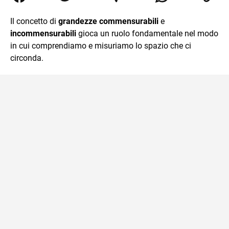
Relazioni Internazionali a Messina e in Economia
Internazionale a Padova. Dopo un pò di anni negli studi
Il concetto di
grandezze commensurabili
e
commercialisti sono stato chiamato per una supplenza
incommensurabili
gioca un ruolo fondamentale nel modo
covid nella classe di insegnamento A47. Ho poi
conseguito l'abilitazione a Trieste nel sostegno e sono
in cui comprendiamo e misuriamo lo spazio che ci
entrato di ruolo nel 2023
circonda.