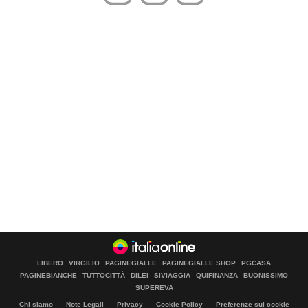
LIBERO
VIRGILIO
PAGINEGIALLE
PAGINEGIALLE SHOP
PGCASA
PAGINEBIANCHE
TUTTOCITTÀ
DILEI
SIVIAGGIA
QUIFINANZA
BUONISSIMO
SUPEREVA
Chi siamo
Note Legali
Privacy
Cookie Policy
Preferenze sui cookie