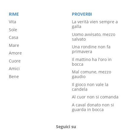
RIME
PROVERBI
Vita
La verità vien sempre a
galla
Sole
Uomo avvisato, mezzo
Casa
salvato
Mare
Una rondine non fa
primavera
Amore
Il mattino ha l'oro in
Cuore
bocca
Amici
Mal comune, mezzo
Bene
gaudio
Il gioco non vale la
candela
Al cuor non si comanda
A caval donato non si
guarda in bocca
Seguici su