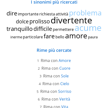
I sinonimi più ricercati
problema
dire
importante
richiesta
attività
divertente
prolisso
dolce
acume
tranquillo
difficile
permettere
amore
fare
particolare
bello
inerme
paura
Rime più cercate
Rima con
Amore
Rima con
Cuore
Rima con
Sole
Rima con
Cielo
Rima con
Sorriso
Rima con
Verità
Rima con
Vita