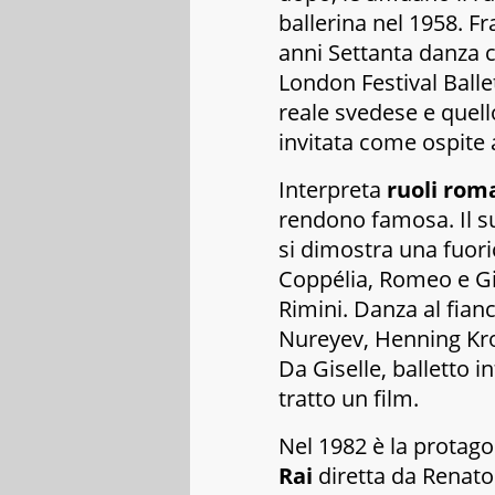
ballerina nel 1958. Fr
anni Settanta danza 
London Festival Balle
reale svedese
e quell
invitata come ospite a
Interpreta
ruoli rom
rendono famosa. Il su
si dimostra una fuor
Coppélia
,
Romeo e Gi
Rimini
. Danza al fianc
Nureyev, Henning Kron
Da
Giselle
, balletto 
tratto un film.
Nel 1982 è la protago
Rai
diretta da Renato