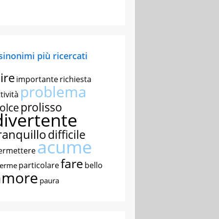
 sinonimi più ricercati
ire
importante
richiesta
problema
tività
prolisso
olce
divertente
ranquillo
difficile
acume
ermettere
fare
particolare
bello
nerme
amore
paura