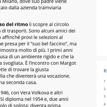
a Milano, dove suo padre viene
aio dalla azienda tramviaria
nso del ritmo
li scopre al circolo
a di trasporti. Sono alcuni amici dei
affinché provi le selezioni al
ne presa per il “suo bel faccino”, ma
dimostra molto di più. I primi anni
usa di un ambiente rigido e che la
 svogliata. È l’incontro con Margot
te di trovare la giusta
R
lla che diventerà una vocazione.
 una seconda casa.
1946, con Vera Volkova e altri
 Si diploma nel 1954 e, due anni
uolo di solista: diventa prima