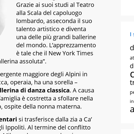
Grazie ai suoi studi al Teatro
alla Scala del capoluogo
lombardo, asseconda il suo
talento artistico e diventa
I
una delle più grandi ballerine
del mondo. L’apprezzamento
d
è tale che il
New York Times
at
llerina assoluta”.
d
, sergente maggiore degli Alpini in
t
cca, operaia, ha una sorella –
llerina di danza classica
. A causa
p
famiglia è costretta a sfollare nella
i
 ospite della nonna materna.
mentari
si trasferisce dalla zia a Ca’
i Ippoliti. Al termine del conflitto