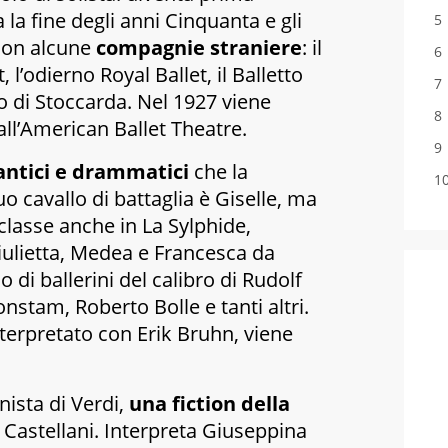
a la fine degli anni Cinquanta e gli
con alcune
compagnie straniere
: il
t
, l’odierno
Royal Ballet
, il
Balletto
o di Stoccarda. Nel 1927 viene
ll’
American Ballet Theatre
.
antici e drammatici
che la
o cavallo di battaglia è
Giselle
, ma
iclasse anche in
La Sylphide
,
ulietta
,
Medea
e
Francesca da
o di ballerini del calibro di Rudolf
stam, Roberto Bolle e tanti altri.
interpretato con Erik Bruhn, viene
nista di
Verdi
,
una fiction della
 Castellani. Interpreta Giuseppina