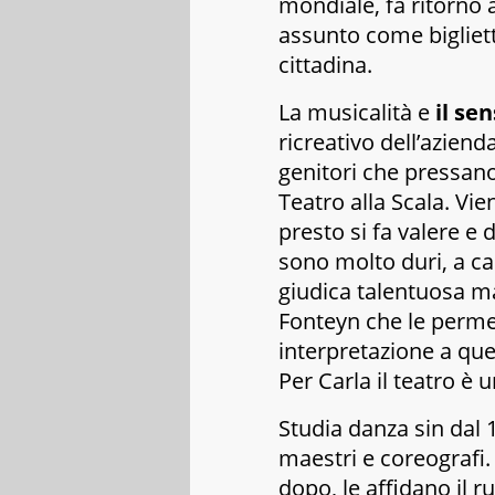
mondiale, fa ritorno 
assunto come bigliett
cittadina.
La musicalità e
il se
ricreativo dell’aziend
genitori che pressano 
Teatro alla Scala
. Vie
presto si fa valere e 
sono molto duri, a ca
giudica talentuosa ma
Fonteyn che le permet
interpretazione a que
Per Carla il teatro è
Studia danza sin dal 
maestri e coreografi.
dopo, le affidano il r