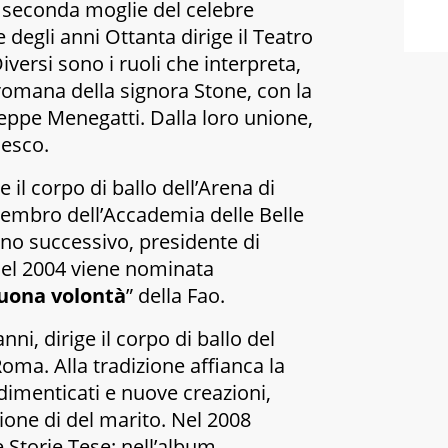
 seconda moglie del celebre
 degli anni Ottanta dirige il
Teatro
iversi sono i ruoli che interpreta,
romana della signora Stone
, con la
eppe Menegatti. Dalla loro unione,
cesco.
 il corpo di ballo dell’
Arena di
membro dell
’Accademia delle Belle
nno successivo, presidente di
Nel 2004 viene nominata
uona volontà
” della Fao.
nni, dirige il corpo di ballo del
oma. Alla tradizione affianca la
 dimenticati e nuove creazioni,
ione di del marito. Nel 2008
le Storie Tese
: nell’album