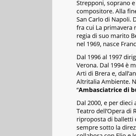
Strepponi, soprano e
compositore. Alla fine
San Carlo
di Napoli. D
fra cui
La primavera 
regia di suo marito B
nel 1969, nasce Fran
Dal 1996 al 1997 dirige
Verona
. Dal 1994 è 
Arti
di Brera e, dall’a
Altritalia Ambiente
. 
“
Ambasciatrice di b
Dal 2000, e per dieci a
Teatro dell’Opera
di R
riproposta di balletti
sempre sotto la direz
collabora con
Elio e 