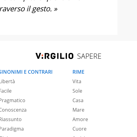
raverso il gesto. »
SAPERE
SINONIMI E CONTRARI
RIME
Libertà
Vita
Facile
Sole
Pragmatico
Casa
Conoscenza
Mare
Riassunto
Amore
Paradigma
Cuore