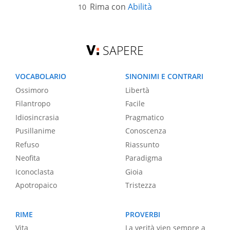
Rima con
Abilità
SAPERE
VOCABOLARIO
SINONIMI E CONTRARI
Ossimoro
Libertà
Filantropo
Facile
Idiosincrasia
Pragmatico
Pusillanime
Conoscenza
Refuso
Riassunto
Neofita
Paradigma
Iconoclasta
Gioia
Apotropaico
Tristezza
RIME
PROVERBI
Vita
La verità vien sempre a