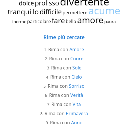
divertente
prolisso
dolce
acume
tranquillo
difficile
permettere
amore
fare
particolare
bello
inerme
paura
Rime più cercate
Rima con
Amore
Rima con
Cuore
Rima con
Sole
Rima con
Cielo
Rima con
Sorriso
Rima con
Verità
Rima con
Vita
Rima con
Primavera
Rima con
Anno